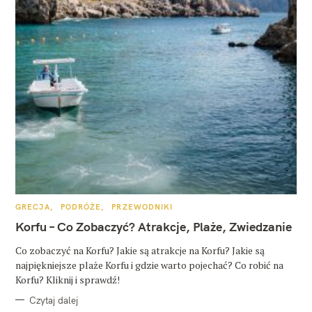
K
GRECJA
PODRÓŻE
PRZEWODNIKI
A
T
Korfu – Co Zobaczyć? Atrakcje, Plaże, Zwiedzanie
E
G
O
Co zobaczyć na Korfu? Jakie są atrakcje na Korfu? Jakie są
R
najpiękniejsze plaże Korfu i gdzie warto pojechać? Co robić na
I
E
Korfu? Kliknij i sprawdź!
Czytaj dalej