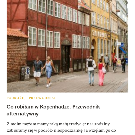
K
PODRÓŻE
PRZEWODNIKI
A
T
Co robiłam w Kopenhadze. Przewodnik
E
G
alternatywny
O
R
Z moim mężem mamy taką małą tradycję: na urodziny
I
E
zabieramy się w podróż-niespodziankę. Ja wzięłam go do