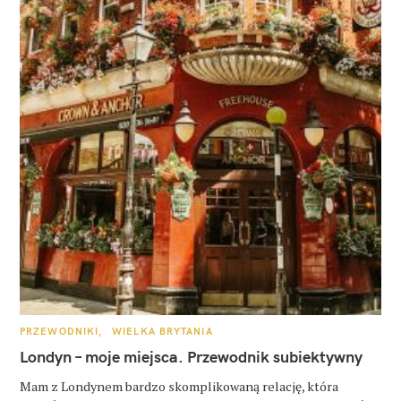
K
PRZEWODNIKI
WIELKA BRYTANIA
A
T
Londyn – moje miejsca. Przewodnik subiektywny
E
G
O
Mam z Londynem bardzo skomplikowaną relację, która
R