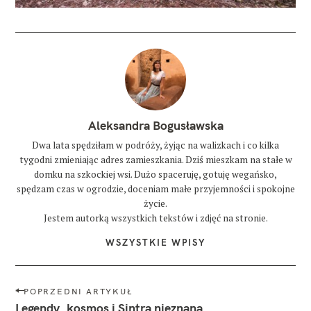
Aleksandra Bogusławska
Dwa lata spędziłam w podróży, żyjąc na walizkach i co kilka
tygodni zmieniając adres zamieszkania. Dziś mieszkam na stałe w
domku na szkockiej wsi. Dużo spaceruję, gotuję wegańsko,
spędzam czas w ogrodzie, doceniam małe przyjemności i spokojne
życie.
Jestem autorką wszystkich tekstów i zdjęć na stronie.
WSZYSTKIE WPISY
N
POPRZEDNI ARTYKUŁ
a
Legendy, kosmos i Sintra nieznana