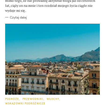
Mimo tego, że nie prowadzę aktywnie bloga już od czterech
R
lat, ciąży on na mnie i ten rozdział mojego życia ciągle nie
I
E
wydaje mi się..
Czytaj dalej
K
PODRÓŻE
PRZEWODNIKI
WŁOCHY
A
WSKAZÓWKI PODRÓŻNICZE
T