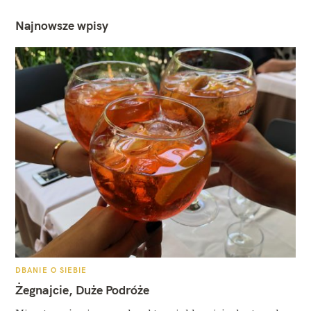
Najnowsze wpisy
K
DBANIE O SIEBIE
A
T
Żegnajcie, Duże Podróże
E
G
O