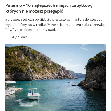
E
Palermo – 10 najlepszych miejsc i zabytków,
G
O
których nie możesz przegapić
R
I
E
Palermo, Stolica Sycylii, było pierwszym miastem do którego
wyjechaliśmy już w trójkę: Miłosz, ja oraz nasza mała córeczka
Lily. Był to dla mnie niezły szok,..
Czytaj dalej