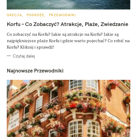
K
GRECJA
PODRÓŻE
PRZEWODNIKI
A
T
Korfu – Co Zobaczyć? Atrakcje, Plaże, Zwiedzanie
E
G
O
Co zobaczyć na Korfu? Jakie są atrakcje na Korfu? Jakie są
R
najpiękniejsze plaże Korfu i gdzie warto pojechać? Co robić na
I
E
Korfu? Kliknij i sprawdź!
Czytaj dalej
Najnowsze Przewodniki