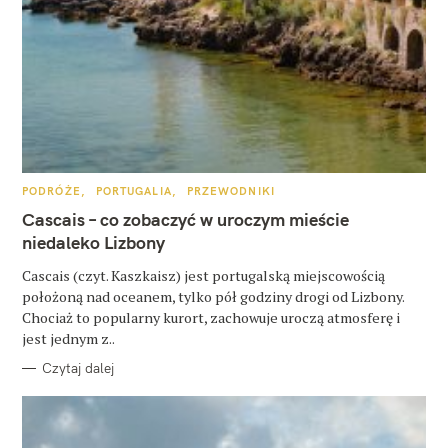
W
K
PODRÓŻE
PORTUGALIA
PRZEWODNIKI
A
y
T
Cascais – co zobaczyć w uroczym mieście
E
s
G
niedaleko Lizbony
O
R
z
Cascais (czyt. Kaszkaisz) jest portugalską miejscowością
I
E
położoną nad oceanem, tylko pół godziny drogi od Lizbony.
u
Chociaż to popularny kurort, zachowuje uroczą atmosferę i
k
jest jednym z..
a
Czytaj dalej
j
: