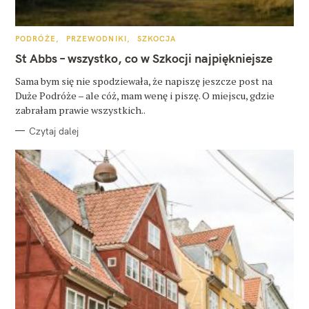
K
PODRÓŻE
PRZEWODNIKI
SZKOCJA
A
T
St Abbs – wszystko, co w Szkocji najpiękniejsze
E
G
O
Sama bym się nie spodziewała, że napiszę jeszcze post na
R
Duże Podróże – ale cóż, mam wenę i piszę. O miejscu, gdzie
I
E
zabrałam prawie wszystkich..
Czytaj dalej