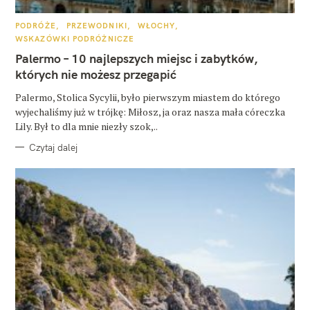
K
PODRÓŻE
PRZEWODNIKI
WŁOCHY
A
WSKAZÓWKI PODRÓŻNICZE
T
E
Palermo – 10 najlepszych miejsc i zabytków,
G
O
których nie możesz przegapić
R
I
E
Palermo, Stolica Sycylii, było pierwszym miastem do którego
wyjechaliśmy już w trójkę: Miłosz, ja oraz nasza mała córeczka
Lily. Był to dla mnie niezły szok,..
Czytaj dalej