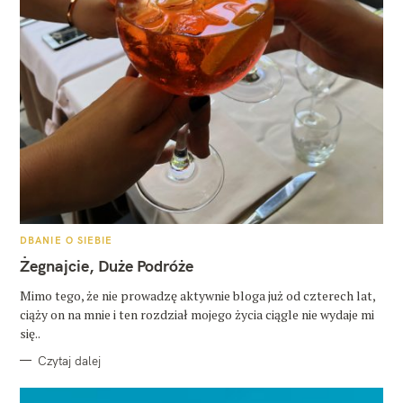
K
DBANIE O SIEBIE
A
T
Żegnajcie, Duże Podróże
E
G
O
Mimo tego, że nie prowadzę aktywnie bloga już od czterech lat,
R
ciąży on na mnie i ten rozdział mojego życia ciągle nie wydaje mi
I
E
się..
Czytaj dalej