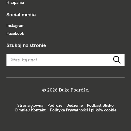
Hiszpania
Social media
Instagram
Facebook
Szukaj na stronie
W
Szukaj
y
s
z
u
k
© 2026 Duże Podróże.
a
j
Strona główna
Podróże
Jedzenie
Podkast Blisko
:
O mnie / Kontakt
Polityka Prywatności i plików cookie