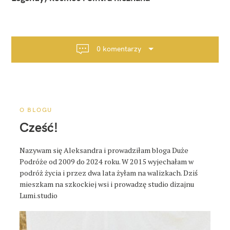
w
i
g
a
0 komentarzy
c
j
a
p
o
O BLOGU
s
Cześć!
t
a
Nazywam się Aleksandra i prowadziłam bloga Duże
Podróże od 2009 do 2024 roku. W 2015 wyjechałam w
podróż życia i przez dwa lata żyłam na walizkach. Dziś
mieszkam na szkockiej wsi i prowadzę studio dizajnu
Lumi.studio