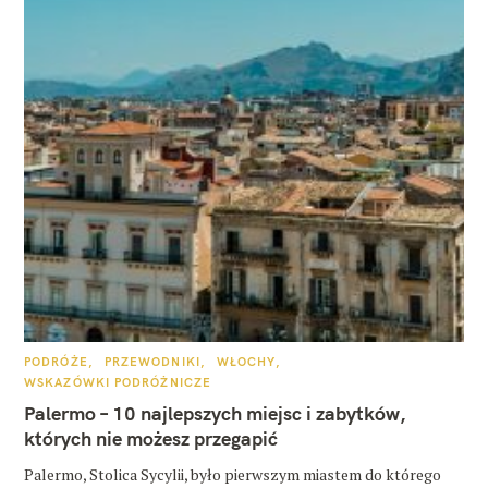
K
PODRÓŻE
PRZEWODNIKI
WŁOCHY
A
WSKAZÓWKI PODRÓŻNICZE
T
E
Palermo – 10 najlepszych miejsc i zabytków,
G
O
których nie możesz przegapić
R
I
E
Palermo, Stolica Sycylii, było pierwszym miastem do którego