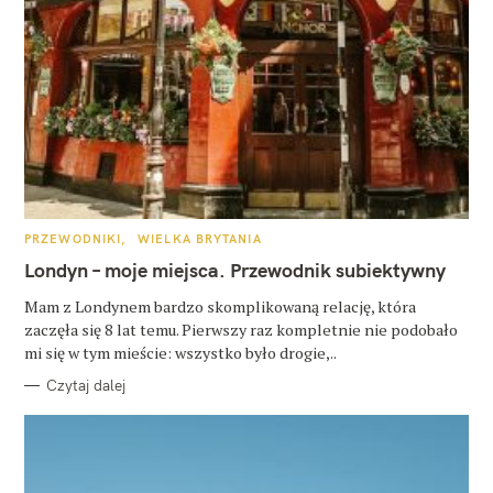
K
PRZEWODNIKI
WIELKA BRYTANIA
A
T
Londyn – moje miejsca. Przewodnik subiektywny
E
G
O
Mam z Londynem bardzo skomplikowaną relację, która
R
zaczęła się 8 lat temu. Pierwszy raz kompletnie nie podobało
I
E
mi się w tym mieście: wszystko było drogie,..
Czytaj dalej