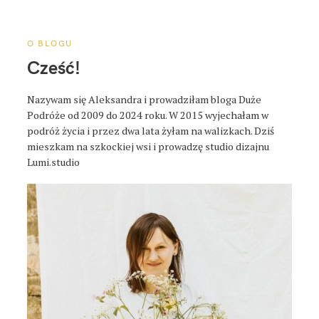
a
p
o
O BLOGU
s
Cześć!
t
a
Nazywam się Aleksandra i prowadziłam bloga Duże
Podróże od 2009 do 2024 roku. W 2015 wyjechałam w
podróż życia i przez dwa lata żyłam na walizkach. Dziś
mieszkam na szkockiej wsi i prowadzę studio dizajnu
Lumi.studio