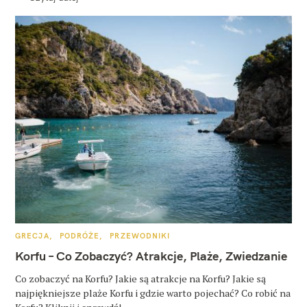
K
GRECJA
PODRÓŻE
PRZEWODNIKI
A
T
Korfu – Co Zobaczyć? Atrakcje, Plaże, Zwiedzanie
E
G
O
Co zobaczyć na Korfu? Jakie są atrakcje na Korfu? Jakie są
R
najpiękniejsze plaże Korfu i gdzie warto pojechać? Co robić na
I
E