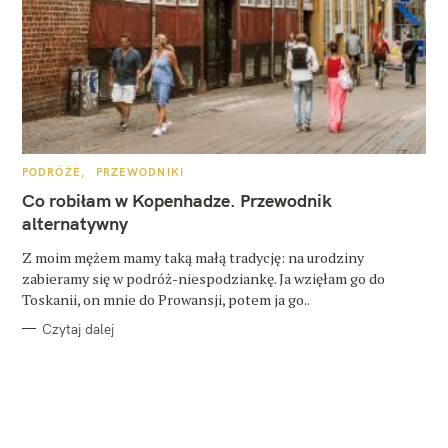
K
PODRÓŻE
PRZEWODNIKI
A
T
Co robiłam w Kopenhadze. Przewodnik
E
G
alternatywny
O
R
Z moim mężem mamy taką małą tradycję: na urodziny
I
E
zabieramy się w podróż-niespodziankę. Ja wzięłam go do
Toskanii, on mnie do Prowansji, potem ja go..
Czytaj dalej