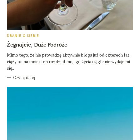
K
DBANIE O SIEBIE
A
T
Żegnajcie, Duże Podróże
E
G
O
Mimo tego, że nie prowadzę aktywnie bloga już od czterech lat,
R
ciąży on na mnie i ten rozdział mojego życia ciągle nie wydaje mi
I
E
się..
Czytaj dalej