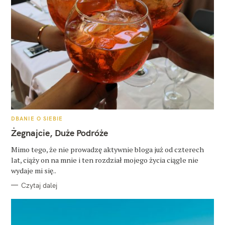
K
DBANIE O SIEBIE
A
T
Żegnajcie, Duże Podróże
E
G
O
Mimo tego, że nie prowadzę aktywnie bloga już od czterech
R
lat, ciąży on na mnie i ten rozdział mojego życia ciągle nie
I
E
wydaje mi się..
Czytaj dalej