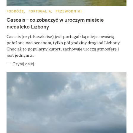
u
k
K
PODRÓŻE
PORTUGALIA
PRZEWODNIKI
A
a
T
Cascais – co zobaczyć w uroczym mieście
E
G
niedaleko Lizbony
j
O
R
:
Cascais (czyt. Kaszkaisz) jest portugalską miejscowością
I
E
położoną nad oceanem, tylko pół godziny drogi od Lizbony.
Chociaż to popularny kurort, zachowuje uroczą atmosferę i
jest jednym z..
Czytaj dalej