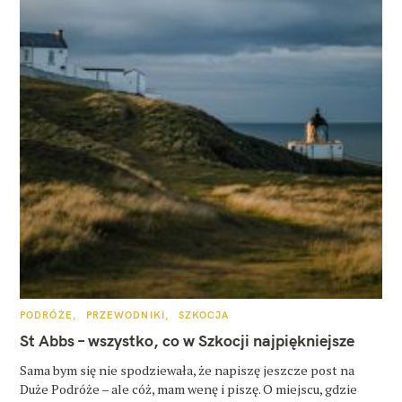
K
PODRÓŻE
PRZEWODNIKI
SZKOCJA
A
T
St Abbs – wszystko, co w Szkocji najpiękniejsze
E
G
O
Sama bym się nie spodziewała, że napiszę jeszcze post na
R
Duże Podróże – ale cóż, mam wenę i piszę. O miejscu, gdzie
I
E