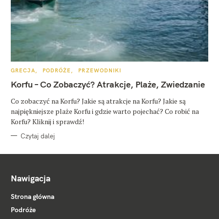
K
GRECJA
PODRÓŻE
PRZEWODNIKI
A
T
Korfu – Co Zobaczyć? Atrakcje, Plaże, Zwiedzanie
E
G
O
Co zobaczyć na Korfu? Jakie są atrakcje na Korfu? Jakie są
R
najpiękniejsze plaże Korfu i gdzie warto pojechać? Co robić na
I
E
Korfu? Kliknij i sprawdź!
Czytaj dalej
Nawigacja
Strona główna
Podróże