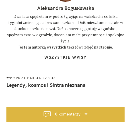
Aleksandra Bogusławska
Dwa lata spędziłam w podróży, żyjąc na walizkach i co kilka
tygodni zmieniając adres zamieszkania. Dziś mieszkam na stałe w
domku na szkockiej wsi. Dużo spaceruję, gotuję wegańsko,
spędzam czas w ogrodzie, doceniam małe przyjemności i spokojne
życie.
Jestem autorką wszystkich tekstów i zdjęć na stronie.
WSZYSTKIE WPISY
N
POPRZEDNI ARTYKUŁ
a
Legendy, kosmos i Sintra nieznana
w
i
g
a
0 komentarzy
c
j