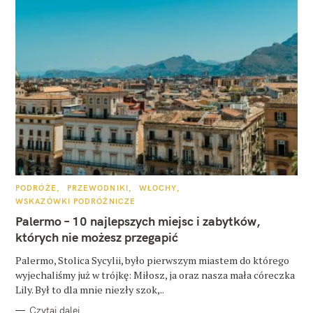
K
PODRÓŻE
PRZEWODNIKI
WŁOCHY
A
WSKAZÓWKI PODRÓŻNICZE
T
E
Palermo – 10 najlepszych miejsc i zabytków,
G
O
których nie możesz przegapić
R
I
E
Palermo, Stolica Sycylii, było pierwszym miastem do którego
wyjechaliśmy już w trójkę: Miłosz, ja oraz nasza mała córeczka
Lily. Był to dla mnie niezły szok,..
Czytaj dalej