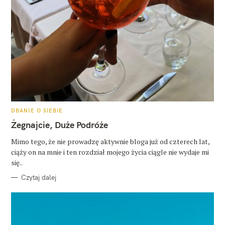
K
DBANIE O SIEBIE
A
T
Żegnajcie, Duże Podróże
E
G
O
Mimo tego, że nie prowadzę aktywnie bloga już od czterech lat,
R
ciąży on na mnie i ten rozdział mojego życia ciągle nie wydaje mi
I
E
się..
Czytaj dalej