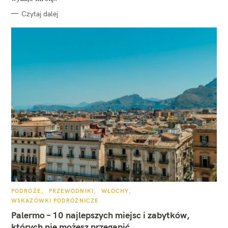
Czytaj dalej
K
PODRÓŻE
PRZEWODNIKI
WŁOCHY
A
WSKAZÓWKI PODRÓŻNICZE
T
E
Palermo – 10 najlepszych miejsc i zabytków,
G
O
których nie możesz przegapić
R