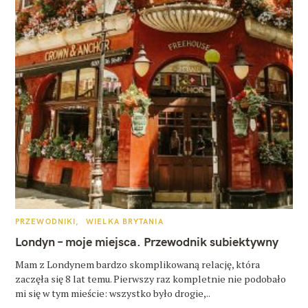
K
PRZEWODNIKI
WIELKA BRYTANIA
A
T
Londyn – moje miejsca. Przewodnik subiektywny
E
G
O
Mam z Londynem bardzo skomplikowaną relację, która
R
zaczęła się 8 lat temu. Pierwszy raz kompletnie nie podobało
I
E
mi się w tym mieście: wszystko było drogie,..