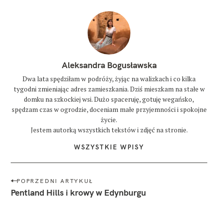
Aleksandra Bogusławska
Dwa lata spędziłam w podróży, żyjąc na walizkach i co kilka
tygodni zmieniając adres zamieszkania. Dziś mieszkam na stałe w
domku na szkockiej wsi. Dużo spaceruję, gotuję wegańsko,
spędzam czas w ogrodzie, doceniam małe przyjemności i spokojne
życie.
Jestem autorką wszystkich tekstów i zdjęć na stronie.
WSZYSTKIE WPISY
N
POPRZEDNI ARTYKUŁ
a
Pentland Hills i krowy w Edynburgu
w
i