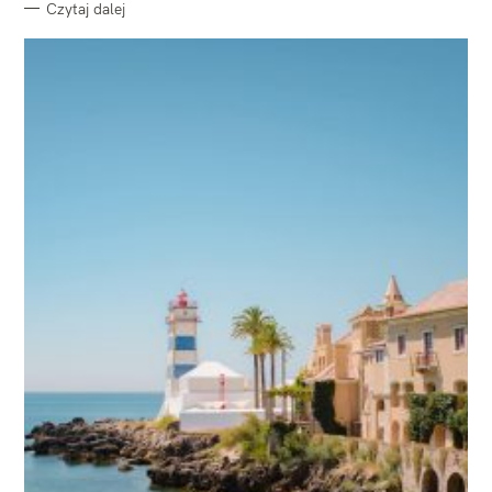
Czytaj dalej
W
y
s