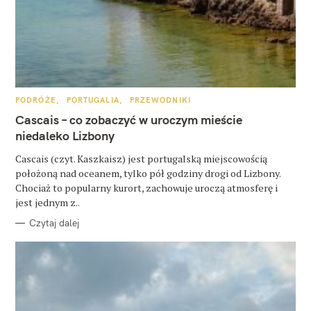
z
u
k
a
j
K
PODRÓŻE
PORTUGALIA
PRZEWODNIKI
A
T
Cascais – co zobaczyć w uroczym mieście
:
E
G
niedaleko Lizbony
O
R
Cascais (czyt. Kaszkaisz) jest portugalską miejscowością
I
E
położoną nad oceanem, tylko pół godziny drogi od Lizbony.
Chociaż to popularny kurort, zachowuje uroczą atmosferę i
jest jednym z..
Czytaj dalej