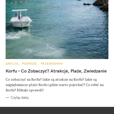
K
GRECJA
PODRÓŻE
PRZEWODNIKI
A
T
Korfu – Co Zobaczyć? Atrakcje, Plaże, Zwiedzanie
E
G
O
Co zobaczyć na Korfu? Jakie są atrakcje na Korfu? Jakie są
R
najpiękniejsze plaże Korfu i gdzie warto pojechać? Co robić na
I
E
Korfu? Kliknij i sprawdź!
Czytaj dalej