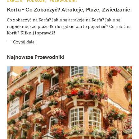
K
GRECJA
PODRÓŻE
PRZEWODNIKI
A
T
Korfu – Co Zobaczyć? Atrakcje, Plaże, Zwiedzanie
E
G
O
Co zobaczyć na Korfu? Jakie są atrakcje na Korfu? Jakie są
R
najpiękniejsze plaże Korfu i gdzie warto pojechać? Co robić na
I
E
Korfu? Kliknij i sprawdź!
Czytaj dalej
Najnowsze Przewodniki