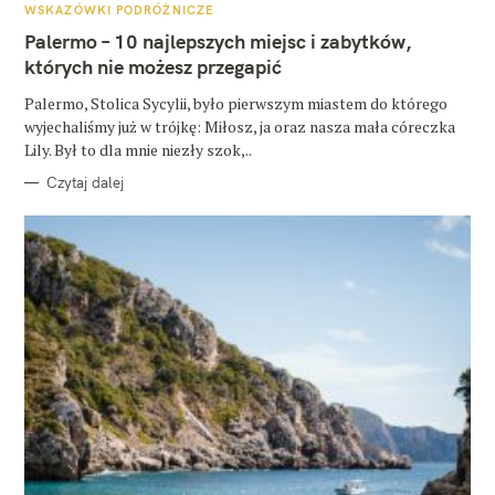
A
WSKAZÓWKI PODRÓŻNICZE
T
E
Palermo – 10 najlepszych miejsc i zabytków,
G
O
których nie możesz przegapić
R
I
E
Palermo, Stolica Sycylii, było pierwszym miastem do którego
wyjechaliśmy już w trójkę: Miłosz, ja oraz nasza mała córeczka
Lily. Był to dla mnie niezły szok,..
Czytaj dalej