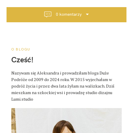
g
a
0 komentarzy
c
j
a
p
o
O BLOGU
s
Cześć!
t
a
Nazywam się Aleksandra i prowadziłam bloga Duże
Podróże od 2009 do 2024 roku. W 2015 wyjechałam w
podróż życia i przez dwa lata żyłam na walizkach. Dziś
mieszkam na szkockiej wsi i prowadzę studio dizajnu
Lumi.studio