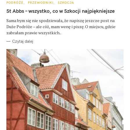
K
PODRÓŻE
PRZEWODNIKI
SZKOCJA
A
T
St Abbs – wszystko, co w Szkocji najpiękniejsze
E
G
O
Sama bym się nie spodziewała, że napiszę jeszcze post na
R
Duże Podróże – ale cóż, mam wenę i piszę. O miejscu, gdzie
I
E
zabrałam prawie wszystkich..
Czytaj dalej