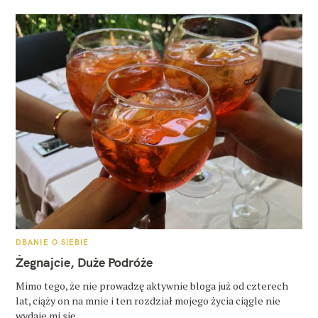
K
DBANIE O SIEBIE
A
T
Żegnajcie, Duże Podróże
E
G
O
Mimo tego, że nie prowadzę aktywnie bloga już od czterech
R
lat, ciąży on na mnie i ten rozdział mojego życia ciągle nie
I
E
wydaje mi się..