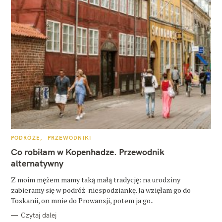
K
PODRÓŻE
PRZEWODNIKI
A
T
Co robiłam w Kopenhadze. Przewodnik
E
G
alternatywny
O
R
Z moim mężem mamy taką małą tradycję: na urodziny
I
E
zabieramy się w podróż-niespodziankę. Ja wzięłam go do
Toskanii, on mnie do Prowansji, potem ja go..
Czytaj dalej