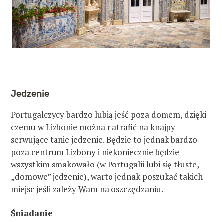
s
z
u
k
a
j
Jedzenie
:
Portugalczycy bardzo lubią jeść poza domem, dzięki
czemu w Lizbonie można natrafić na knajpy
serwujące tanie jedzenie. Będzie to jednak bardzo
poza centrum Lizbony i niekoniecznie będzie
wszystkim smakowało (w Portugalii lubi się tłuste,
„domowe” jedzenie), warto jednak poszukać takich
miejsc jeśli zależy Wam na oszczędzaniu.
Śniadanie