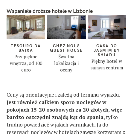
Wspaniałe droższe hotele w Lizbonie
TESOURO DA
CHEZ NOUS
CASA DO
BAIXA
GUEST HOUSE
JASMIM BY
SHIADU
Przepiękne
Świetna
Piękny hotel w
wnętrza, od 100
lokalizacja i
samym centrum
euro
oceny
Ceny są orientacyjne i zależą od terminu wyjazdu.
Jest również całkiem sporo noclegów w
pokojach 15-20 osobowych za 20 złotych, więc
bardzo oszczędni znajdą kąt do spania
, tylko
trudno powiedzieć w jakich warunkach. Ja do
rezerwacji noclegów w hotelach zawsze korzystam z