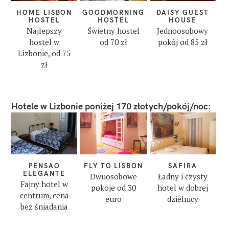
HOME LISBON
GOODMORNING
DAISY GUEST
HOSTEL
HOSTEL
HOUSE
Najlepszy
Świetny hostel
Jednoosobowy
hostel w
od 70 zł
pokój od 85 zł
Lizbonie, od 75
zł
Hotele w Lizbonie poniżej 170 złotych/pokój/noc:
PENSAO
FLY TO LISBON
SAFIRA
ELEGANTE
Dwuosobowe
Ładny i czysty
Fajny hotel w
pokoje od 30
hotel w dobrej
centrum, cena
euro
dzielnicy
bez śniadania