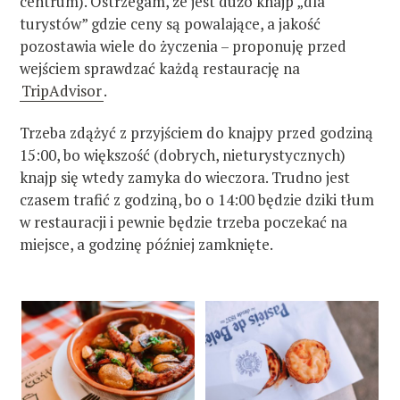
centrum). Ostrzegam, że jest dużo knajp „dla
turystów” gdzie ceny są powalające, a jakość
pozostawia wiele do życzenia – proponuję przed
wejściem sprawdzać każdą restaurację na
TripAdvisor
.
Trzeba zdążyć z przyjściem do knajpy przed godziną
15:00, bo większość (dobrych, nieturystycznych)
knajp się wtedy zamyka do wieczora. Trudno jest
czasem trafić z godziną, bo o 14:00 będzie dziki tłum
w restauracji i pewnie będzie trzeba poczekać na
miejsce, a godzinę później zamknięte.