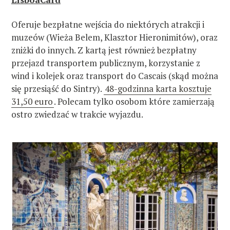
Oferuje bezpłatne wejścia do niektórych atrakcji i
muzeów (Wieża Belem, Klasztor Hieronimitów), oraz
zniżki do innych. Z kartą jest również bezpłatny
przejazd transportem publicznym, korzystanie z
wind i kolejek oraz transport do Cascais (skąd można
się przesiąść do Sintry).
48-godzinna karta kosztuje
31,50 euro
. Polecam tylko osobom które zamierzają
ostro zwiedzać w trakcie wyjazdu.
W
y