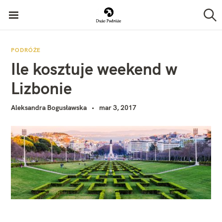
P
Duże Podróże
r
S
z
z
u
k
e
PODRÓŻE
a
Ile kosztuje weekend w
j
j
d
Lizbonie
ź
Aleksandra Bogusławska
mar 3, 2017
d
o
t
r
e
ś
c
i