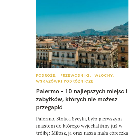
K
PODRÓŻE
PRZEWODNIKI
WŁOCHY
A
WSKAZÓWKI PODRÓŻNICZE
T
E
Palermo – 10 najlepszych miejsc i
G
O
zabytków, których nie możesz
R
I
przegapić
E
Palermo, Stolica Sycylii, było pierwszym
miastem do którego wyjechaliśmy już w
trójkę: Miłosz, ja oraz nasza mała córeczka