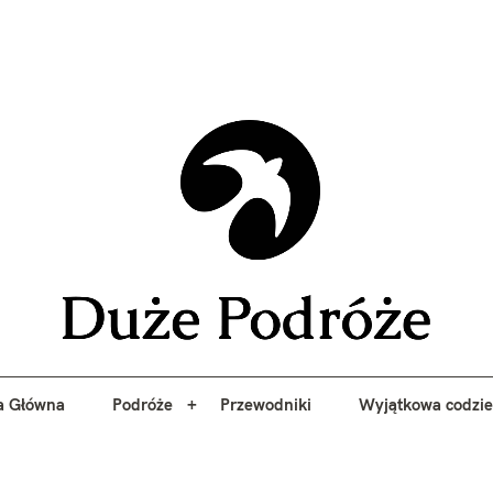
yj niezapomniane przygody z Duże Podróże. Przewodniki, porady, 
a Główna
Podróże
Przewodniki
Wyjątkowa codzi
Duże 
a Główna
Podróże
Przewodniki
Wyjątkowa codzi