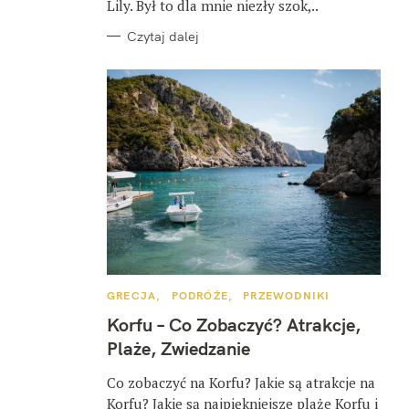
Lily. Był to dla mnie niezły szok,..
Czytaj dalej
K
GRECJA
PODRÓŻE
PRZEWODNIKI
A
T
Korfu – Co Zobaczyć? Atrakcje,
E
G
Plaże, Zwiedzanie
O
R
I
Co zobaczyć na Korfu? Jakie są atrakcje na
E
Korfu? Jakie są najpiękniejsze plaże Korfu i