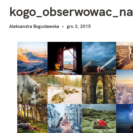
k
i
kogo_obserwowac_na
Aleksandra Bogusławska
gru 3, 2015