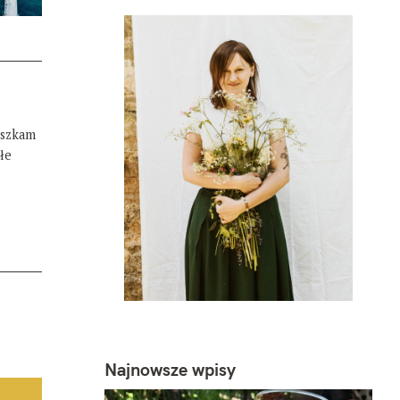
eszkam
łe
Najnowsze wpisy