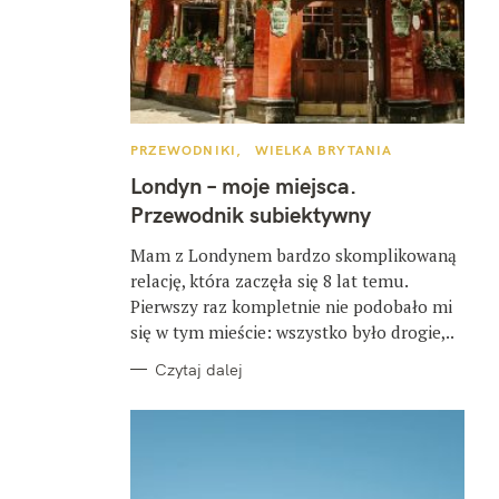
K
PRZEWODNIKI
WIELKA BRYTANIA
A
T
Londyn – moje miejsca.
E
G
Przewodnik subiektywny
O
R
I
Mam z Londynem bardzo skomplikowaną
E
relację, która zaczęła się 8 lat temu.
Pierwszy raz kompletnie nie podobało mi
się w tym mieście: wszystko było drogie,..
Czytaj dalej