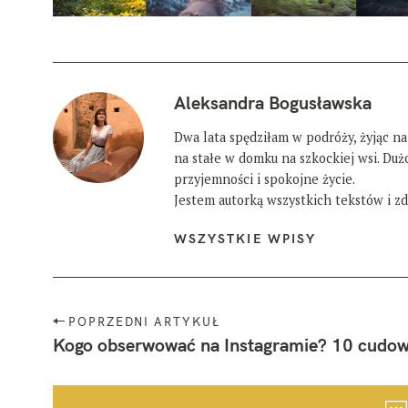
Aleksandra Bogusławska
Dwa lata spędziłam w podróży, żyjąc na
na stałe w domku na szkockiej wsi. Du
przyjemności i spokojne życie.
Jestem autorką wszystkich tekstów i zdj
WSZYSTKIE WPISY
N
POPRZEDNI ARTYKUŁ
a
Kogo obserwować na Instagramie? 10 cudow
w
i