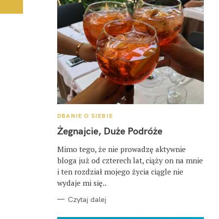
K
DBANIE O SIEBIE
A
T
Żegnajcie, Duże Podróże
E
G
O
Mimo tego, że nie prowadzę aktywnie
R
bloga już od czterech lat, ciąży on na mnie
I
E
i ten rozdział mojego życia ciągle nie
wydaje mi się..
Czytaj dalej