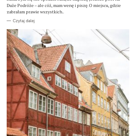
R
Duże Podróże – ale cóż, mam wenę i piszę. O miejscu, gdzie
I
E
zabrałam prawie wszystkich..
Czytaj dalej