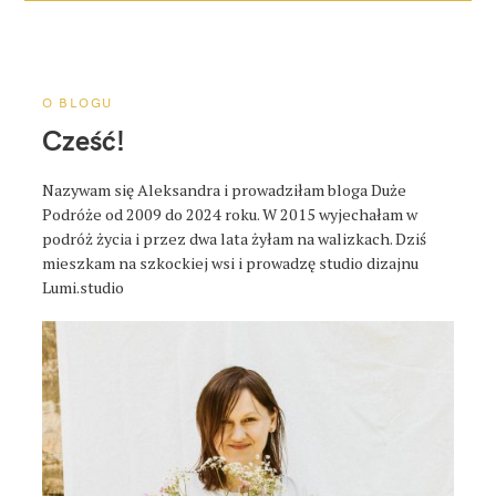
j
a
p
o
O BLOGU
s
Cześć!
t
a
Nazywam się Aleksandra i prowadziłam bloga Duże
Podróże od 2009 do 2024 roku. W 2015 wyjechałam w
podróż życia i przez dwa lata żyłam na walizkach. Dziś
mieszkam na szkockiej wsi i prowadzę studio dizajnu
Lumi.studio