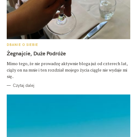
K
DBANIE O SIEBIE
A
T
Żegnajcie, Duże Podróże
E
G
O
Mimo tego, że nie prowadzę aktywnie bloga już od czterech lat,
R
ciąży on na mnie i ten rozdział mojego życia ciągle nie wydaje mi
I
E
się..
Czytaj dalej