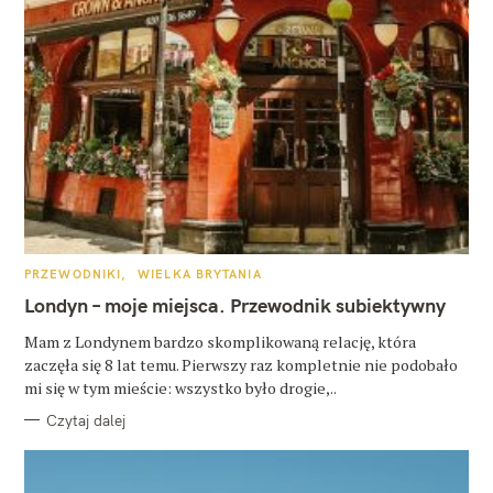
K
PRZEWODNIKI
WIELKA BRYTANIA
A
T
Londyn – moje miejsca. Przewodnik subiektywny
E
G
O
Mam z Londynem bardzo skomplikowaną relację, która
R
zaczęła się 8 lat temu. Pierwszy raz kompletnie nie podobało
I
E
mi się w tym mieście: wszystko było drogie,..
Czytaj dalej