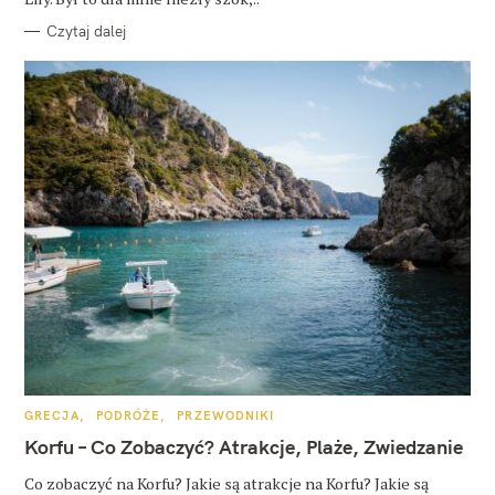
Czytaj dalej
K
GRECJA
PODRÓŻE
PRZEWODNIKI
A
T
Korfu – Co Zobaczyć? Atrakcje, Plaże, Zwiedzanie
E
G
O
Co zobaczyć na Korfu? Jakie są atrakcje na Korfu? Jakie są
R