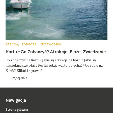
K
GRECJA
PODRÓŻE
PRZEWODNIKI
A
T
Korfu – Co Zobaczyć? Atrakcje, Plaże, Zwiedzanie
E
G
O
Co zobaczyć na Korfu? Jakie są atrakcje na Korfu? Jakie są
R
najpiękniejsze plaże Korfu i gdzie warto pojechać? Co robić na
I
E
Korfu? Kliknij i sprawdź!
Czytaj dalej
Nawigacja
Strona główna