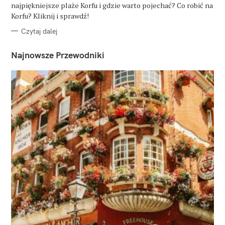
najpiękniejsze plaże Korfu i gdzie warto pojechać? Co robić na
I
E
Korfu? Kliknij i sprawdź!
Czytaj dalej
Najnowsze Przewodniki