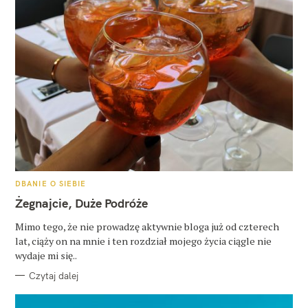
K
DBANIE O SIEBIE
A
T
Żegnajcie, Duże Podróże
E
G
O
Mimo tego, że nie prowadzę aktywnie bloga już od czterech
R
lat, ciąży on na mnie i ten rozdział mojego życia ciągle nie
I
E
wydaje mi się..
Czytaj dalej