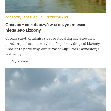
K
PODRÓŻE
PORTUGALIA
PRZEWODNIKI
A
T
Cascais – co zobaczyć w uroczym mieście
E
W
G
niedaleko Lizbony
O
R
y
Cascais (czyt. Kaszkaisz) jest portugalską miejscowością
I
E
położoną nad oceanem, tylko pół godziny drogi od Lizbony.
s
Chociaż to popularny kurort, zachowuje uroczą atmosferę i
z
jest jednym z..
u
Czytaj dalej
k
a
j
: