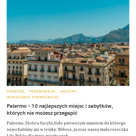
K
PODRÓŻE
PRZEWODNIKI
WŁOCHY
A
WSKAZÓWKI PODRÓŻNICZE
T
E
Palermo – 10 najlepszych miejsc i zabytków,
G
O
których nie możesz przegapić
R
I
E
Palermo, Stolica Sycylii, było pierwszym miastem do którego
wyjechaliśmy już w trójkę: Miłosz, ja oraz nasza mała córeczka
Lily. Był to dla mnie niezły szok,..