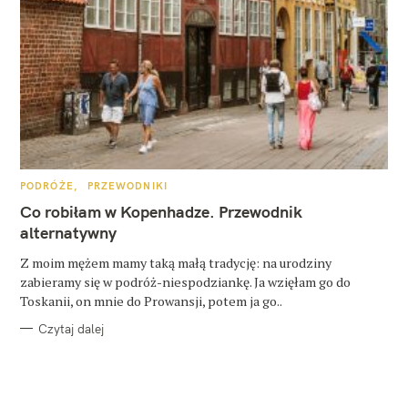
K
PODRÓŻE
PRZEWODNIKI
A
T
Co robiłam w Kopenhadze. Przewodnik
E
G
alternatywny
O
R
Z moim mężem mamy taką małą tradycję: na urodziny
I
E
zabieramy się w podróż-niespodziankę. Ja wzięłam go do
Toskanii, on mnie do Prowansji, potem ja go..
Czytaj dalej