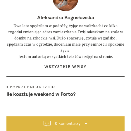
Aleksandra Bogusławska
Dwa lata spędziłam w podróży, żyjąc na walizkach i co kilka
tygodni zmieniając adres zamieszkania. Dziś mieszkam na stałe w
domku na szkockiej wsi. Dużo spaceruję, gotuję wegańsko,
spędzam czas w ogrodzie, doceniam małe przyjemności i spokojne
życie.
Jestem autorką wszystkich tekstów i zdjęć na stronie.
WSZYSTKIE WPISY
N
POPRZEDNI ARTYKUŁ
a
Ile kosztuje weekend w Porto?
w
i
g
a
0 komentarzy
c