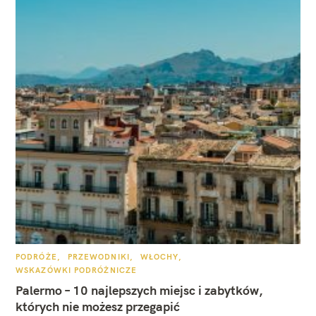
K
PODRÓŻE
PRZEWODNIKI
WŁOCHY
A
WSKAZÓWKI PODRÓŻNICZE
T
E
Palermo – 10 najlepszych miejsc i zabytków,
G
O
których nie możesz przegapić
R
I