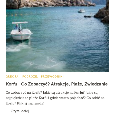
K
GRECJA
PODRÓŻE
PRZEWODNIKI
A
T
Korfu – Co Zobaczyć? Atrakcje, Plaże, Zwiedzanie
E
G
O
Co zobaczyć na Korfu? Jakie są atrakcje na Korfu? Jakie są
R
najpiękniejsze plaże Korfu i gdzie warto pojechać? Co robić na
I
E
Korfu? Kliknij i sprawdź!
Czytaj dalej