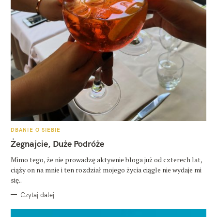
K
DBANIE O SIEBIE
A
T
Żegnajcie, Duże Podróże
E
G
O
Mimo tego, że nie prowadzę aktywnie bloga już od czterech lat,
R
ciąży on na mnie i ten rozdział mojego życia ciągle nie wydaje mi
I
E
się..
Czytaj dalej