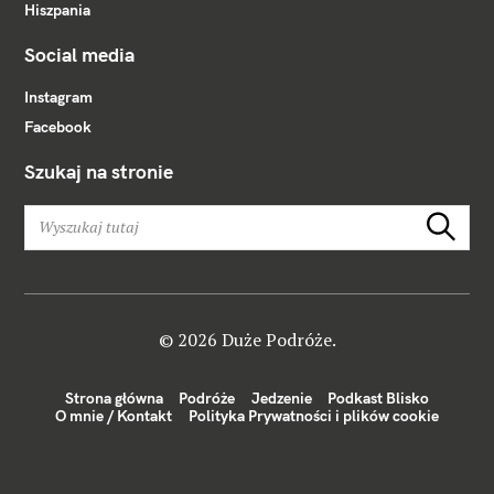
Hiszpania
Social media
Instagram
Facebook
Szukaj na stronie
W
Szukaj
y
s
z
u
k
© 2026 Duże Podróże.
a
j
Strona główna
Podróże
Jedzenie
Podkast Blisko
:
O mnie / Kontakt
Polityka Prywatności i plików cookie