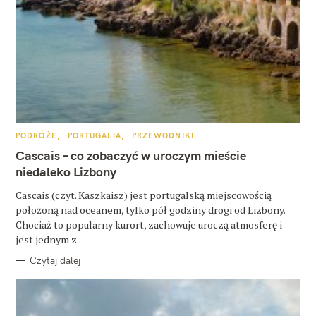
W
K
PODRÓŻE
PORTUGALIA
PRZEWODNIKI
A
y
T
Cascais – co zobaczyć w uroczym mieście
E
s
G
niedaleko Lizbony
O
R
z
Cascais (czyt. Kaszkaisz) jest portugalską miejscowością
I
E
położoną nad oceanem, tylko pół godziny drogi od Lizbony.
u
Chociaż to popularny kurort, zachowuje uroczą atmosferę i
k
jest jednym z..
a
Czytaj dalej
j
: