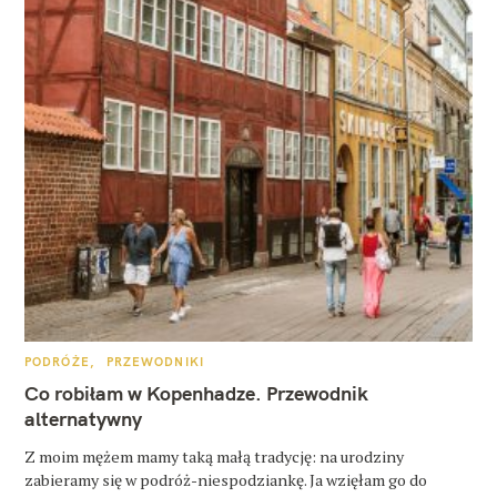
K
PODRÓŻE
PRZEWODNIKI
A
T
Co robiłam w Kopenhadze. Przewodnik
E
G
alternatywny
O
R
Z moim mężem mamy taką małą tradycję: na urodziny
I
E
zabieramy się w podróż-niespodziankę. Ja wzięłam go do