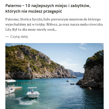
E
Palermo – 10 najlepszych miejsc i zabytków,
G
O
których nie możesz przegapić
R
I
E
Palermo, Stolica Sycylii, było pierwszym miastem do którego
wyjechaliśmy już w trójkę: Miłosz, ja oraz nasza mała córeczka
Lily. Był to dla mnie niezły szok,..
Czytaj dalej