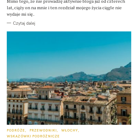
O
Mimo tego, że nie prowadzę aktywnie bloga już od czterech
R
lat, ciąży on na mnie i ten rozdział mojego życia ciągle nie
I
E
wydaje mi się..
Czytaj dalej
K
PODRÓŻE
PRZEWODNIKI
WŁOCHY
A
WSKAZÓWKI PODRÓŻNICZE
T