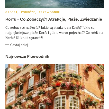
K
GRECJA
PODRÓŻE
PRZEWODNIKI
A
T
Korfu – Co Zobaczyć? Atrakcje, Plaże, Zwiedzanie
E
G
O
Co zobaczyć na Korfu? Jakie są atrakcje na Korfu? Jakie są
R
najpiękniejsze plaże Korfu i gdzie warto pojechać? Co robić na
I
E
Korfu? Kliknij i sprawdź!
Czytaj dalej
Najnowsze Przewodniki