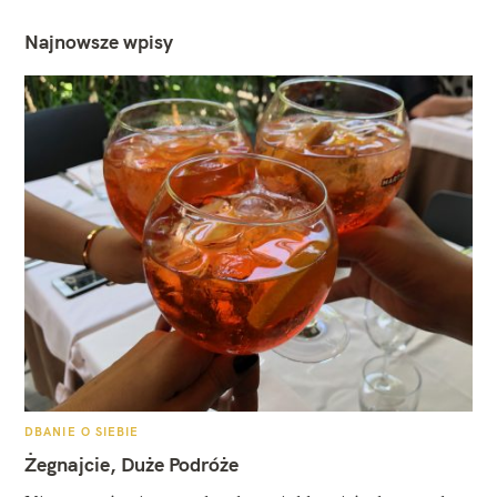
Najnowsze wpisy
K
DBANIE O SIEBIE
A
T
Żegnajcie, Duże Podróże
E
G