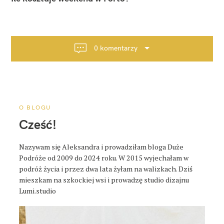
w
i
g
a
0 komentarzy
c
j
a
p
o
O BLOGU
s
Cześć!
t
a
Nazywam się Aleksandra i prowadziłam bloga Duże
Podróże od 2009 do 2024 roku. W 2015 wyjechałam w
podróż życia i przez dwa lata żyłam na walizkach. Dziś
mieszkam na szkockiej wsi i prowadzę studio dizajnu
Lumi.studio