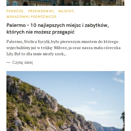
K
PODRÓŻE
PRZEWODNIKI
WŁOCHY
A
WSKAZÓWKI PODRÓŻNICZE
T
E
Palermo – 10 najlepszych miejsc i zabytków,
G
O
których nie możesz przegapić
R
I
E
Palermo, Stolica Sycylii, było pierwszym miastem do którego
wyjechaliśmy już w trójkę: Miłosz, ja oraz nasza mała córeczka
Lily. Był to dla mnie niezły szok,..
Czytaj dalej