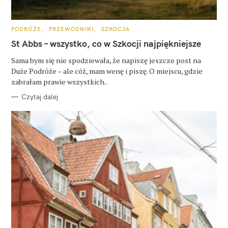
K
PODRÓŻE
PRZEWODNIKI
SZKOCJA
A
T
St Abbs – wszystko, co w Szkocji najpiękniejsze
E
G
O
Sama bym się nie spodziewała, że napiszę jeszcze post na
R
Duże Podróże – ale cóż, mam wenę i piszę. O miejscu, gdzie
I
E
zabrałam prawie wszystkich..
Czytaj dalej