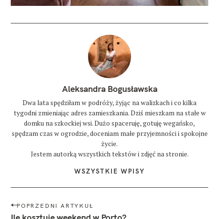
Aleksandra Bogusławska
Dwa lata spędziłam w podróży, żyjąc na walizkach i co kilka
tygodni zmieniając adres zamieszkania. Dziś mieszkam na stałe w
domku na szkockiej wsi. Dużo spaceruję, gotuję wegańsko,
spędzam czas w ogrodzie, doceniam małe przyjemności i spokojne
życie.
Jestem autorką wszystkich tekstów i zdjęć na stronie.
WSZYSTKIE WPISY
N
POPRZEDNI ARTYKUŁ
a
Ile kosztuje weekend w Porto?