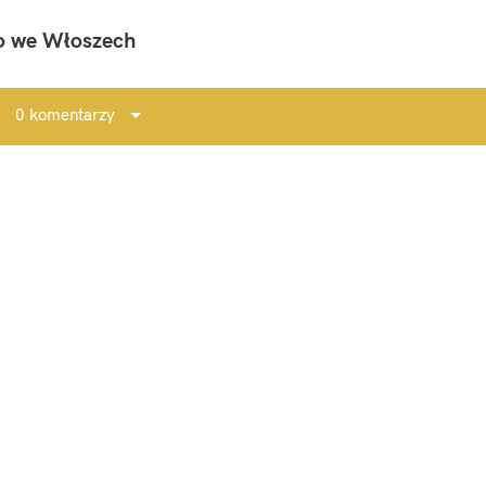
to we Włoszech
Wciśnij Esc by anulować.
0 komentarzy