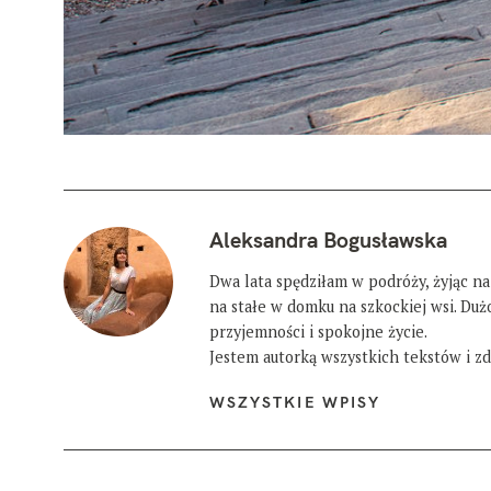
Aleksandra Bogusławska
Dwa lata spędziłam w podróży, żyjąc na
na stałe w domku na szkockiej wsi. Du
przyjemności i spokojne życie.
Jestem autorką wszystkich tekstów i zdj
WSZYSTKIE WPISY
W
y