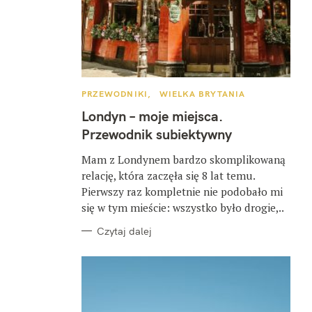
K
PRZEWODNIKI
WIELKA BRYTANIA
A
T
Londyn – moje miejsca.
E
G
Przewodnik subiektywny
O
R
I
Mam z Londynem bardzo skomplikowaną
E
relację, która zaczęła się 8 lat temu.
Pierwszy raz kompletnie nie podobało mi
się w tym mieście: wszystko było drogie,..
Czytaj dalej