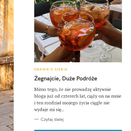
K
DBANIE O SIEBIE
A
T
Żegnajcie, Duże Podróże
E
G
O
Mimo tego, że nie prowadzę aktywnie
R
bloga już od czterech lat, ciąży on na mnie
I
E
i ten rozdział mojego życia ciągle nie
wydaje mi się..
Czytaj dalej