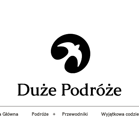
yj niezapomniane przygody z Duże Podróże. Przewodniki, porady, 
a Główna
Podróże
Przewodniki
Wyjątkowa codzi
Duże 
a Główna
Podróże
Przewodniki
Wyjątkowa codzi