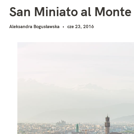
S
i
San Miniato al Monte
Aleksandra Bogusławska
cze 23, 2016