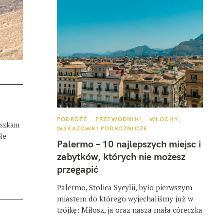
K
PODRÓŻE
PRZEWODNIKI
WŁOCHY
eszkam
A
WSKAZÓWKI PODRÓŻNICZE
T
łe
E
Palermo – 10 najlepszych miejsc i
G
O
zabytków, których nie możesz
R
I
przegapić
E
Palermo, Stolica Sycylii, było pierwszym
miastem do którego wyjechaliśmy już w
trójkę: Miłosz, ja oraz nasza mała córeczka