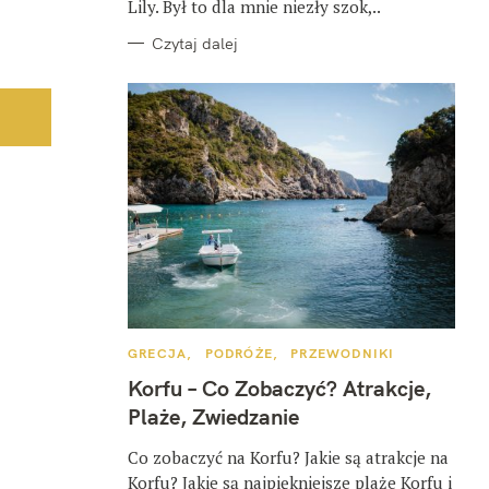
Lily. Był to dla mnie niezły szok,..
Czytaj dalej
K
GRECJA
PODRÓŻE
PRZEWODNIKI
A
T
Korfu – Co Zobaczyć? Atrakcje,
E
G
Plaże, Zwiedzanie
O
R
I
Co zobaczyć na Korfu? Jakie są atrakcje na
E
Korfu? Jakie są najpiękniejsze plaże Korfu i