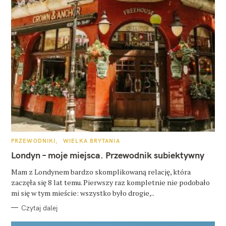
K
PRZEWODNIKI
WIELKA BRYTANIA
A
T
Londyn – moje miejsca. Przewodnik subiektywny
E
G
O
Mam z Londynem bardzo skomplikowaną relację, która
R
zaczęła się 8 lat temu. Pierwszy raz kompletnie nie podobało
I
E
mi się w tym mieście: wszystko było drogie,..
Czytaj dalej