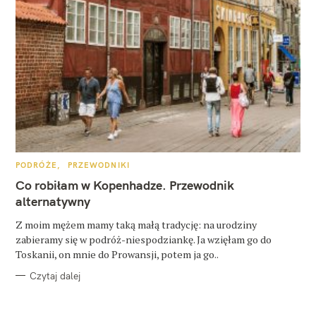
K
PODRÓŻE
PRZEWODNIKI
A
T
Co robiłam w Kopenhadze. Przewodnik
E
G
alternatywny
O
R
Z moim mężem mamy taką małą tradycję: na urodziny
I
E
zabieramy się w podróż-niespodziankę. Ja wzięłam go do
Toskanii, on mnie do Prowansji, potem ja go..
Czytaj dalej