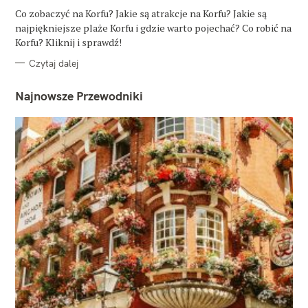
G
O
Co zobaczyć na Korfu? Jakie są atrakcje na Korfu? Jakie są
R
najpiękniejsze plaże Korfu i gdzie warto pojechać? Co robić na
I
E
Korfu? Kliknij i sprawdź!
Czytaj dalej
Najnowsze Przewodniki