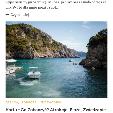
wyjechaliśmy już w trójkę: Miłosz, ja oraz nasza mała córeczka
Lily. Był to dla mnie niezły szok,..
Czytaj dalej
K
GRECJA
PODRÓŻE
PRZEWODNIKI
A
T
Korfu – Co Zobaczyć? Atrakcje, Plaże, Zwiedzanie
E