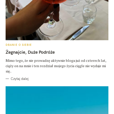
K
DBANIE O SIEBIE
A
T
Żegnajcie, Duże Podróże
E
G
O
Mimo tego, że nie prowadzę aktywnie bloga już od czterech lat,
R
ciąży on na mnie i ten rozdział mojego życia ciągle nie wydaje mi
I
E
się..
Czytaj dalej