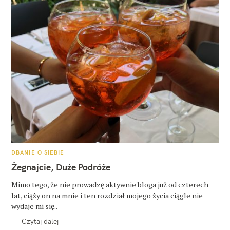
K
DBANIE O SIEBIE
A
T
Żegnajcie, Duże Podróże
E
G
O
Mimo tego, że nie prowadzę aktywnie bloga już od czterech
R
lat, ciąży on na mnie i ten rozdział mojego życia ciągle nie
I
E
wydaje mi się..
Czytaj dalej