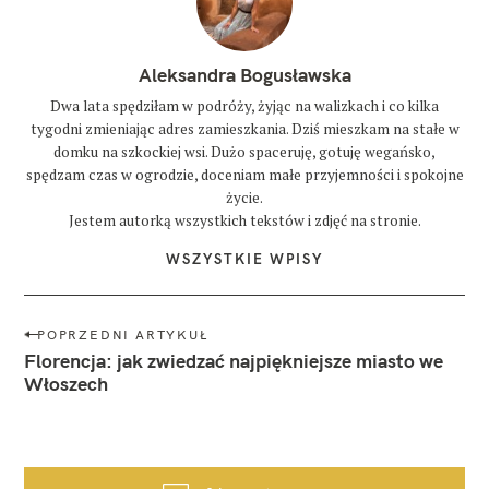
Aleksandra Bogusławska
Dwa lata spędziłam w podróży, żyjąc na walizkach i co kilka
tygodni zmieniając adres zamieszkania. Dziś mieszkam na stałe w
domku na szkockiej wsi. Dużo spaceruję, gotuję wegańsko,
spędzam czas w ogrodzie, doceniam małe przyjemności i spokojne
życie.
Jestem autorką wszystkich tekstów i zdjęć na stronie.
WSZYSTKIE WPISY
N
POPRZEDNI ARTYKUŁ
a
Florencja: jak zwiedzać najpiękniejsze miasto we
w
Włoszech
i
g
a
c