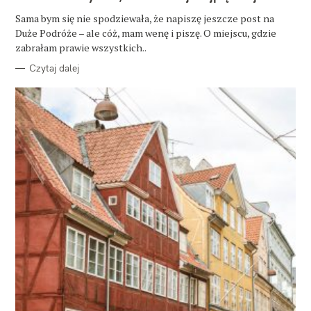
G
O
Sama bym się nie spodziewała, że napiszę jeszcze post na
R
Duże Podróże – ale cóż, mam wenę i piszę. O miejscu, gdzie
I
E
zabrałam prawie wszystkich..
Czytaj dalej