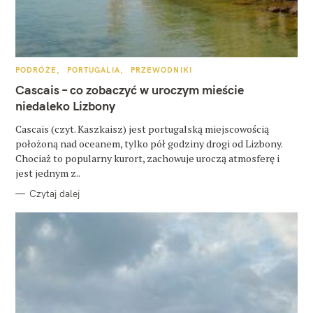
z
u
k
a
K
PODRÓŻE
PORTUGALIA
PRZEWODNIKI
A
j
T
Cascais – co zobaczyć w uroczym mieście
E
G
niedaleko Lizbony
:
O
R
Cascais (czyt. Kaszkaisz) jest portugalską miejscowością
I
E
położoną nad oceanem, tylko pół godziny drogi od Lizbony.
Chociaż to popularny kurort, zachowuje uroczą atmosferę i
jest jednym z..
Czytaj dalej