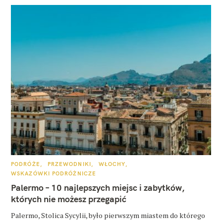
K
PODRÓŻE
PRZEWODNIKI
WŁOCHY
A
WSKAZÓWKI PODRÓŻNICZE
T
E
Palermo – 10 najlepszych miejsc i zabytków,
G
O
których nie możesz przegapić
R
I
E
Palermo, Stolica Sycylii, było pierwszym miastem do którego