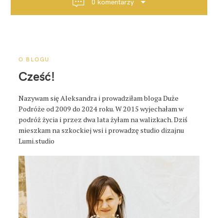
0 komentarzy
j
a
p
o
s
O BLOGU
t
Cześć!
a
Nazywam się Aleksandra i prowadziłam bloga Duże
Podróże od 2009 do 2024 roku. W 2015 wyjechałam w
podróż życia i przez dwa lata żyłam na walizkach. Dziś
mieszkam na szkockiej wsi i prowadzę studio dizajnu
Lumi.studio