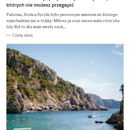
O
których nie możesz przegapić
R
I
E
Palermo, Stolica Sycylii, było pierwszym miastem do którego
wyjechaliśmy już w trójkę: Miłosz, ja oraz nasza mała córeczka
Lily. Był to dla mnie niezły szok,..
Czytaj dalej