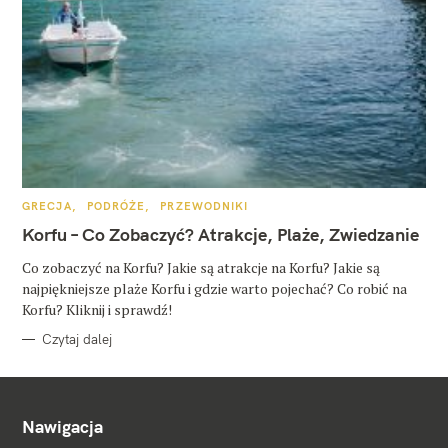
K
GRECJA
PODRÓŻE
PRZEWODNIKI
A
T
Korfu – Co Zobaczyć? Atrakcje, Plaże, Zwiedzanie
E
G
O
Co zobaczyć na Korfu? Jakie są atrakcje na Korfu? Jakie są
R
najpiękniejsze plaże Korfu i gdzie warto pojechać? Co robić na
I
E
Korfu? Kliknij i sprawdź!
Czytaj dalej
Nawigacja