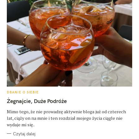
K
DBANIE O SIEBIE
A
T
Żegnajcie, Duże Podróże
E
G
O
Mimo tego, że nie prowadzę aktywnie bloga już od czterech
R
lat, ciąży on na mnie i ten rozdział mojego życia ciągle nie
I
E
wydaje mi się..
Czytaj dalej