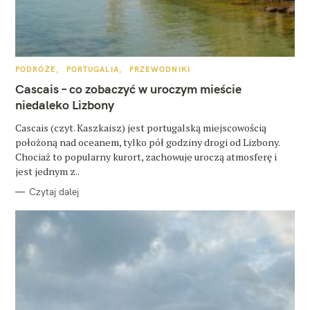
z
u
k
a
K
PODRÓŻE
PORTUGALIA
PRZEWODNIKI
A
j
T
Cascais – co zobaczyć w uroczym mieście
E
G
niedaleko Lizbony
:
O
R
Cascais (czyt. Kaszkaisz) jest portugalską miejscowością
I
E
położoną nad oceanem, tylko pół godziny drogi od Lizbony.
Chociaż to popularny kurort, zachowuje uroczą atmosferę i
jest jednym z..
Czytaj dalej