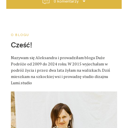
0 komentarzy
j
a
p
o
s
O BLOGU
t
Cześć!
a
Nazywam się Aleksandra i prowadziłam bloga Duże
Podróże od 2009 do 2024 roku. W 2015 wyjechałam w
podróż życia i przez dwa lata żyłam na walizkach. Dziś
mieszkam na szkockiej wsi i prowadzę studio dizajnu
Lumi.studio