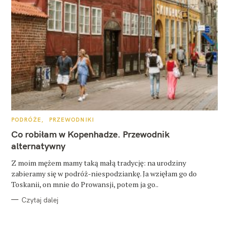
K
PODRÓŻE
PRZEWODNIKI
A
T
Co robiłam w Kopenhadze. Przewodnik
E
G
alternatywny
O
R
Z moim mężem mamy taką małą tradycję: na urodziny
I
E
zabieramy się w podróż-niespodziankę. Ja wzięłam go do
Toskanii, on mnie do Prowansji, potem ja go..
Czytaj dalej