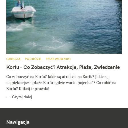
K
GRECJA
PODRÓŻE
PRZEWODNIKI
A
T
Korfu – Co Zobaczyć? Atrakcje, Plaże, Zwiedzanie
E
G
O
Co zobaczyć na Korfu? Jakie są atrakcje na Korfu? Jakie są
R
najpiękniejsze plaże Korfu i gdzie warto pojechać? Co robić na
I
E
Korfu? Kliknij i sprawdź!
Czytaj dalej
Nawigacja