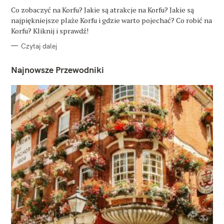
G
O
Co zobaczyć na Korfu? Jakie są atrakcje na Korfu? Jakie są
R
najpiękniejsze plaże Korfu i gdzie warto pojechać? Co robić na
I
E
Korfu? Kliknij i sprawdź!
Czytaj dalej
Najnowsze Przewodniki