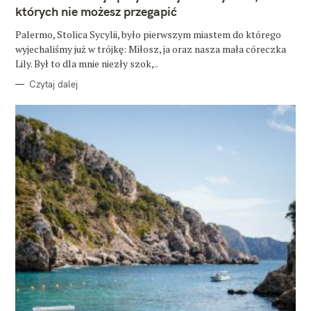
O
których nie możesz przegapić
R
I
E
Palermo, Stolica Sycylii, było pierwszym miastem do którego
wyjechaliśmy już w trójkę: Miłosz, ja oraz nasza mała córeczka
Lily. Był to dla mnie niezły szok,..
Czytaj dalej