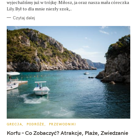
wyjechaliśmy już w trójkę: Miłosz, ja oraz nasza mała córeczka
Lily. Był to dla mnie niezły szok,..
Czytaj dalej
K
GRECJA
PODRÓŻE
PRZEWODNIKI
A
T
Korfu – Co Zobaczyć? Atrakcje, Plaże, Zwiedzanie
E