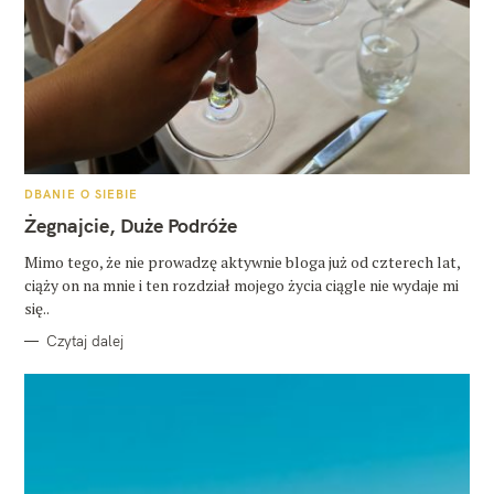
K
DBANIE O SIEBIE
A
T
Żegnajcie, Duże Podróże
E
G
O
Mimo tego, że nie prowadzę aktywnie bloga już od czterech lat,
R
ciąży on na mnie i ten rozdział mojego życia ciągle nie wydaje mi
I
E
się..
Czytaj dalej