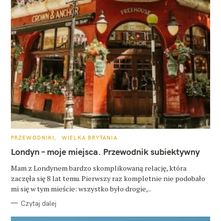
K
PRZEWODNIKI
WIELKA BRYTANIA
A
T
Londyn – moje miejsca. Przewodnik subiektywny
E
G
O
Mam z Londynem bardzo skomplikowaną relację, która
R
zaczęła się 8 lat temu. Pierwszy raz kompletnie nie podobało
I
E
mi się w tym mieście: wszystko było drogie,..
Czytaj dalej