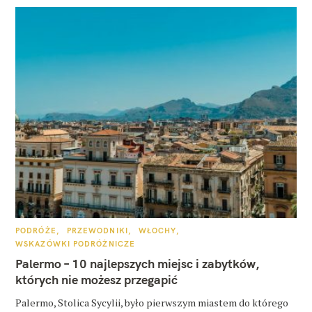
K
PODRÓŻE
PRZEWODNIKI
WŁOCHY
A
WSKAZÓWKI PODRÓŻNICZE
T
E
Palermo – 10 najlepszych miejsc i zabytków,
G
O
których nie możesz przegapić
R
I
E
Palermo, Stolica Sycylii, było pierwszym miastem do którego