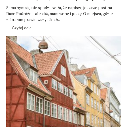
G
O
Sama bym się nie spodziewała, że napiszę jeszcze post na
R
Duże Podróże – ale cóż, mam wenę i piszę. O miejscu, gdzie
I
E
zabrałam prawie wszystkich..
Czytaj dalej