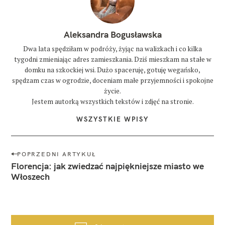
Aleksandra Bogusławska
Dwa lata spędziłam w podróży, żyjąc na walizkach i co kilka
tygodni zmieniając adres zamieszkania. Dziś mieszkam na stałe w
domku na szkockiej wsi. Dużo spaceruję, gotuję wegańsko,
spędzam czas w ogrodzie, doceniam małe przyjemności i spokojne
życie.
Jestem autorką wszystkich tekstów i zdjęć na stronie.
WSZYSTKIE WPISY
N
POPRZEDNI ARTYKUŁ
a
Florencja: jak zwiedzać najpiękniejsze miasto we
w
Włoszech
i
g
a
c