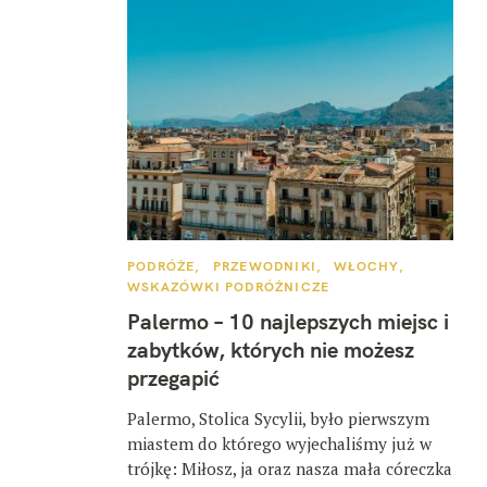
K
PODRÓŻE
PRZEWODNIKI
WŁOCHY
A
WSKAZÓWKI PODRÓŻNICZE
T
E
Palermo – 10 najlepszych miejsc i
G
O
zabytków, których nie możesz
R
I
przegapić
E
Palermo, Stolica Sycylii, było pierwszym
miastem do którego wyjechaliśmy już w
trójkę: Miłosz, ja oraz nasza mała córeczka