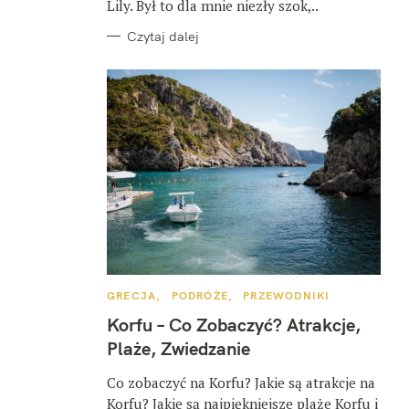
Lily. Był to dla mnie niezły szok,..
Czytaj dalej
K
GRECJA
PODRÓŻE
PRZEWODNIKI
A
T
Korfu – Co Zobaczyć? Atrakcje,
E
G
Plaże, Zwiedzanie
O
R
I
Co zobaczyć na Korfu? Jakie są atrakcje na
E
Korfu? Jakie są najpiękniejsze plaże Korfu i