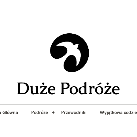
yj niezapomniane przygody z Duże Podróże. Przewodniki, porady, 
a Główna
Podróże
Przewodniki
Wyjątkowa codzi
Duże 
a Główna
Podróże
Przewodniki
Wyjątkowa codzi