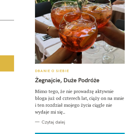
K
DBANIE O SIEBIE
A
T
Żegnajcie, Duże Podróże
E
G
O
Mimo tego, że nie prowadzę aktywnie
R
bloga już od czterech lat, ciąży on na mnie
I
E
i ten rozdział mojego życia ciągle nie
wydaje mi się..
Czytaj dalej