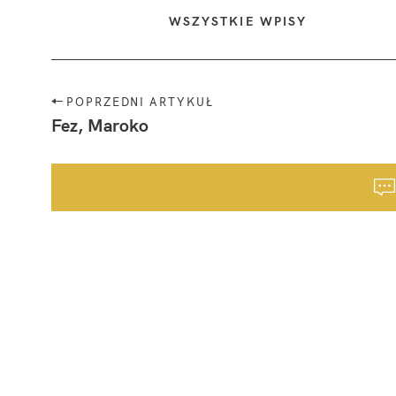
WSZYSTKIE WPISY
N
POPRZEDNI ARTYKUŁ
a
Fez, Maroko
w
i
g
a
c
j
a
p
o
s