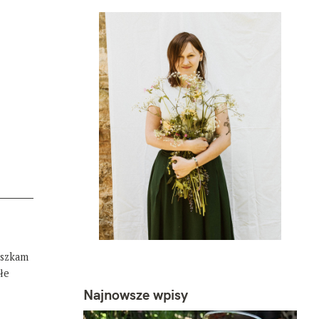
eszkam
łe
Najnowsze wpisy