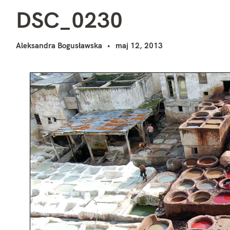
D
i
DSC_0230
Aleksandra Bogusławska
maj 12, 2013