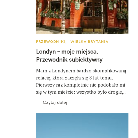
K
PRZEWODNIKI
WIELKA BRYTANIA
A
T
Londyn – moje miejsca.
E
G
Przewodnik subiektywny
O
R
I
Mam z Londynem bardzo skomplikowaną
E
relację, która zaczęła się 8 lat temu.
Pierwszy raz kompletnie nie podobało mi
się w tym mieście: wszystko było drogie,..
Czytaj dalej