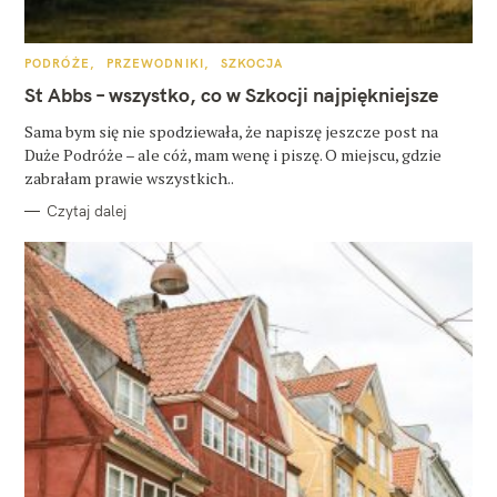
K
PODRÓŻE
PRZEWODNIKI
SZKOCJA
A
T
St Abbs – wszystko, co w Szkocji najpiękniejsze
E
G
O
Sama bym się nie spodziewała, że napiszę jeszcze post na
R
Duże Podróże – ale cóż, mam wenę i piszę. O miejscu, gdzie
I
E
zabrałam prawie wszystkich..
Czytaj dalej