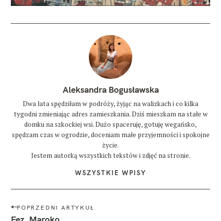
Aleksandra Bogusławska
Dwa lata spędziłam w podróży, żyjąc na walizkach i co kilka
tygodni zmieniając adres zamieszkania. Dziś mieszkam na stałe w
domku na szkockiej wsi. Dużo spaceruję, gotuję wegańsko,
spędzam czas w ogrodzie, doceniam małe przyjemności i spokojne
życie.
Jestem autorką wszystkich tekstów i zdjęć na stronie.
WSZYSTKIE WPISY
N
POPRZEDNI ARTYKUŁ
a
Fez, Maroko