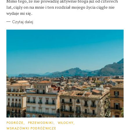
O
Mimo tego, że nie prowadzę aktywnie bloga już od czterech
R
lat, ciąży on na mnie i ten rozdział mojego życia ciągle nie
I
E
wydaje mi się..
Czytaj dalej
K
PODRÓŻE
PRZEWODNIKI
WŁOCHY
A
WSKAZÓWKI PODRÓŻNICZE
T