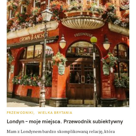
K
PRZEWODNIKI
WIELKA BRYTANIA
A
T
Londyn – moje miejsca. Przewodnik subiektywny
E
G
O
Mam z Londynem bardzo skomplikowaną relację, która
R