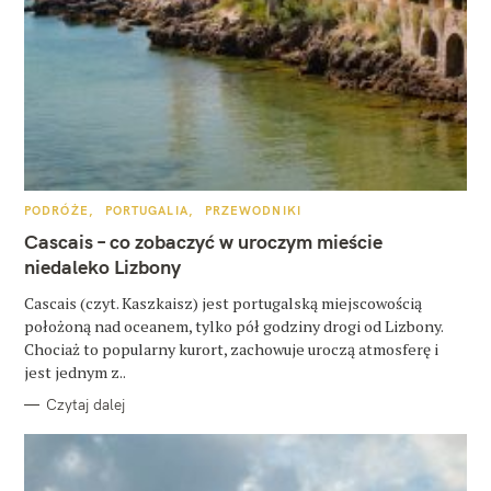
W
K
PODRÓŻE
PORTUGALIA
PRZEWODNIKI
A
y
T
Cascais – co zobaczyć w uroczym mieście
E
s
G
niedaleko Lizbony
O
R
z
Cascais (czyt. Kaszkaisz) jest portugalską miejscowością
I
E
położoną nad oceanem, tylko pół godziny drogi od Lizbony.
u
Chociaż to popularny kurort, zachowuje uroczą atmosferę i
k
jest jednym z..
a
Czytaj dalej
j
: