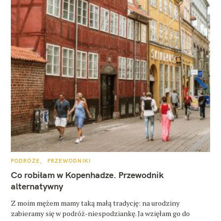
K
PODRÓŻE
PRZEWODNIKI
A
T
Co robiłam w Kopenhadze. Przewodnik
E
G
alternatywny
O
R
Z moim mężem mamy taką małą tradycję: na urodziny
I
E
zabieramy się w podróż-niespodziankę. Ja wzięłam go do