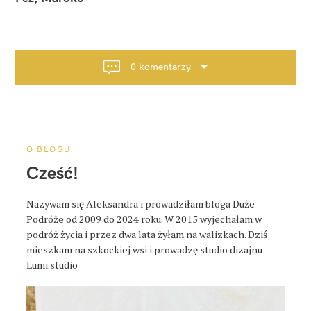
w
i
g
a
0 komentarzy
c
j
a
p
o
O BLOGU
s
Cześć!
t
a
Nazywam się Aleksandra i prowadziłam bloga Duże
Podróże od 2009 do 2024 roku. W 2015 wyjechałam w
podróż życia i przez dwa lata żyłam na walizkach. Dziś
mieszkam na szkockiej wsi i prowadzę studio dizajnu
Lumi.studio