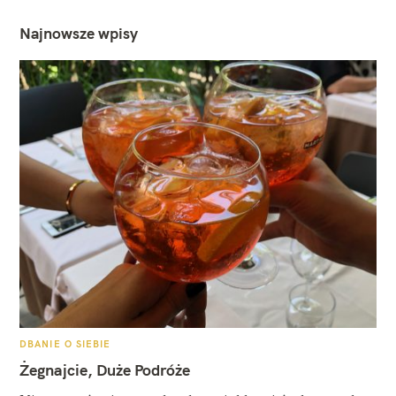
Najnowsze wpisy
K
DBANIE O SIEBIE
A
T
Żegnajcie, Duże Podróże
E
G