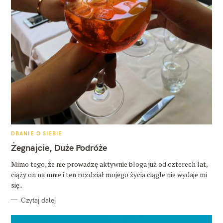
K
DBANIE O SIEBIE
A
T
Żegnajcie, Duże Podróże
E
G
O
Mimo tego, że nie prowadzę aktywnie bloga już od czterech lat,
R
ciąży on na mnie i ten rozdział mojego życia ciągle nie wydaje mi
I
E
się..
Czytaj dalej