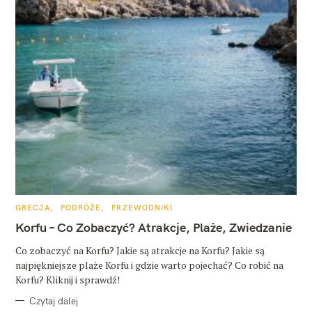
K
GRECJA
PODRÓŻE
PRZEWODNIKI
A
T
Korfu – Co Zobaczyć? Atrakcje, Plaże, Zwiedzanie
E
G
O
Co zobaczyć na Korfu? Jakie są atrakcje na Korfu? Jakie są
R
najpiękniejsze plaże Korfu i gdzie warto pojechać? Co robić na
I
E
Korfu? Kliknij i sprawdź!
Czytaj dalej