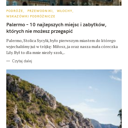
K
PODRÓŻE
PRZEWODNIKI
WŁOCHY
A
WSKAZÓWKI PODRÓŻNICZE
T
E
Palermo – 10 najlepszych miejsc i zabytków,
G
O
których nie możesz przegapić
R
I
E
Palermo, Stolica Sycylii, było pierwszym miastem do którego
wyjechaliśmy już w trójkę: Miłosz, ja oraz nasza mała córeczka
Lily. Był to dla mnie niezły szok,..
Czytaj dalej