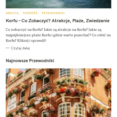
K
GRECJA
PODRÓŻE
PRZEWODNIKI
A
T
Korfu – Co Zobaczyć? Atrakcje, Plaże, Zwiedzanie
E
G
O
Co zobaczyć na Korfu? Jakie są atrakcje na Korfu? Jakie są
R
najpiękniejsze plaże Korfu i gdzie warto pojechać? Co robić na
I
E
Korfu? Kliknij i sprawdź!
Czytaj dalej
Najnowsze Przewodniki