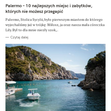
E
Palermo – 10 najlepszych miejsc i zabytków,
G
O
których nie możesz przegapić
R
I
E
Palermo, Stolica Sycylii, było pierwszym miastem do którego
wyjechaliśmy już w trójkę: Miłosz, ja oraz nasza mała córeczka
Lily. Był to dla mnie niezły szok,..
Czytaj dalej