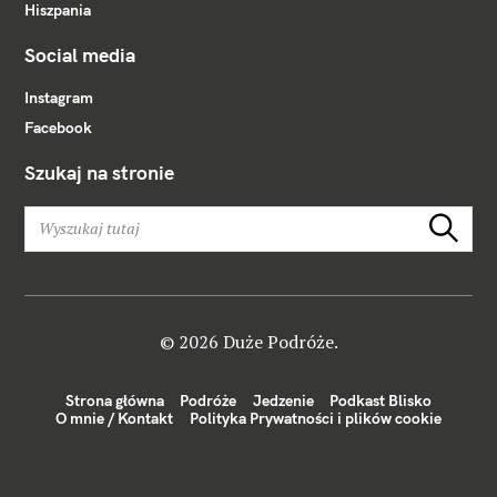
Hiszpania
Social media
Instagram
Facebook
Szukaj na stronie
W
Szukaj
y
s
z
u
k
© 2026 Duże Podróże.
a
j
Strona główna
Podróże
Jedzenie
Podkast Blisko
:
O mnie / Kontakt
Polityka Prywatności i plików cookie