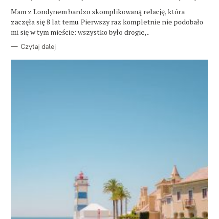
G
O
Mam z Londynem bardzo skomplikowaną relację, która
R
zaczęła się 8 lat temu. Pierwszy raz kompletnie nie podobało
I
E
mi się w tym mieście: wszystko było drogie,..
Czytaj dalej