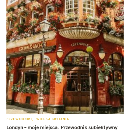
K
PRZEWODNIKI
WIELKA BRYTANIA
A
T
Londyn – moje miejsca. Przewodnik subiektywny
E