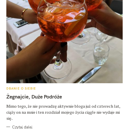
K
DBANIE O SIEBIE
A
T
Żegnajcie, Duże Podróże
E
G
O
Mimo tego, że nie prowadzę aktywnie bloga już od czterech lat,
R
ciąży on na mnie i ten rozdział mojego życia ciągle nie wydaje mi
I
E
się..
Czytaj dalej