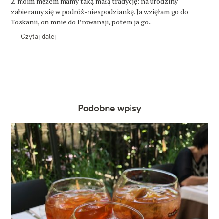
Z moim mężem mamy taką małą tradycję: na urodziny
I
E
zabieramy się w podróż-niespodziankę. Ja wzięłam go do
Toskanii, on mnie do Prowansji, potem ja go..
Czytaj dalej
Podobne wpisy