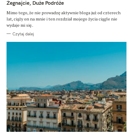
T
Żegnajcie, Duże Podróże
E
G
O
Mimo tego, że nie prowadzę aktywnie bloga już od czterech
R
lat, ciąży on na mnie i ten rozdział mojego życia ciągle nie
I
E
wydaje mi się..
Czytaj dalej