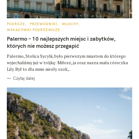
K
PODRÓŻE
PRZEWODNIKI
WŁOCHY
A
WSKAZÓWKI PODRÓŻNICZE
T
E
Palermo – 10 najlepszych miejsc i zabytków,
G
O
których nie możesz przegapić
R
I
E
Palermo, Stolica Sycylii, było pierwszym miastem do którego
wyjechaliśmy już w trójkę: Miłosz, ja oraz nasza mała córeczka
Lily. Był to dla mnie niezły szok,..
Czytaj dalej