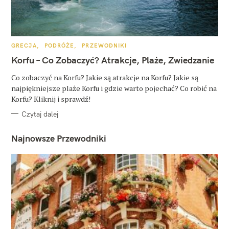
K
GRECJA
PODRÓŻE
PRZEWODNIKI
A
T
Korfu – Co Zobaczyć? Atrakcje, Plaże, Zwiedzanie
E
G
O
Co zobaczyć na Korfu? Jakie są atrakcje na Korfu? Jakie są
R
najpiękniejsze plaże Korfu i gdzie warto pojechać? Co robić na
I
E
Korfu? Kliknij i sprawdź!
Czytaj dalej
Najnowsze Przewodniki