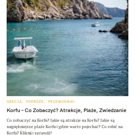
K
GRECJA
PODRÓŻE
PRZEWODNIKI
A
T
Korfu – Co Zobaczyć? Atrakcje, Plaże, Zwiedzanie
E
G
O
Co zobaczyć na Korfu? Jakie są atrakcje na Korfu? Jakie są
R
najpiękniejsze plaże Korfu i gdzie warto pojechać? Co robić na
I
E
Korfu? Kliknij i sprawdź!