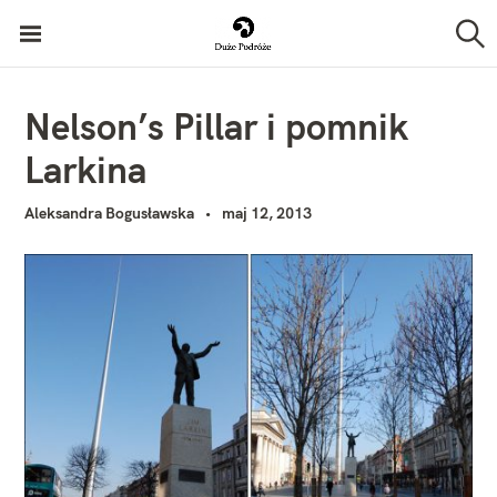
P
Duże Podróże
r
S
z
z
u
k
e
Nelson’s Pillar i pomnik
a
j
j
Larkina
d
ź
Aleksandra Bogusławska
maj 12, 2013
d
o
t
r
e
ś
c
i