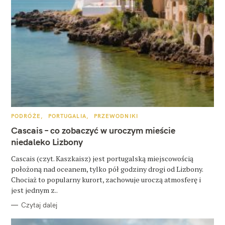
W
y
K
PODRÓŻE
PORTUGALIA
PRZEWODNIKI
A
T
Cascais – co zobaczyć w uroczym mieście
s
E
G
niedaleko Lizbony
z
O
R
Cascais (czyt. Kaszkaisz) jest portugalską miejscowością
I
u
E
położoną nad oceanem, tylko pół godziny drogi od Lizbony.
k
Chociaż to popularny kurort, zachowuje uroczą atmosferę i
jest jednym z..
a
Czytaj dalej
j
: