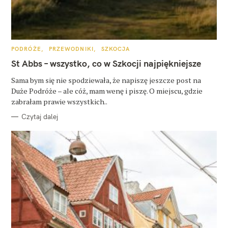
K
PODRÓŻE
PRZEWODNIKI
SZKOCJA
A
T
St Abbs – wszystko, co w Szkocji najpiękniejsze
E
G
O
Sama bym się nie spodziewała, że napiszę jeszcze post na
R
Duże Podróże – ale cóż, mam wenę i piszę. O miejscu, gdzie
I
E
zabrałam prawie wszystkich..
Czytaj dalej