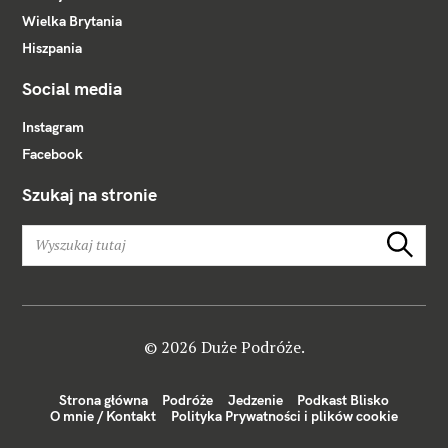
Wielka Brytania
Hiszpania
Social media
Instagram
Facebook
Szukaj na stronie
W
Szukaj
y
s
z
u
k
© 2026 Duże Podróże.
a
j
Strona główna
Podróże
Jedzenie
Podkast Blisko
:
O mnie / Kontakt
Polityka Prywatności i plików cookie