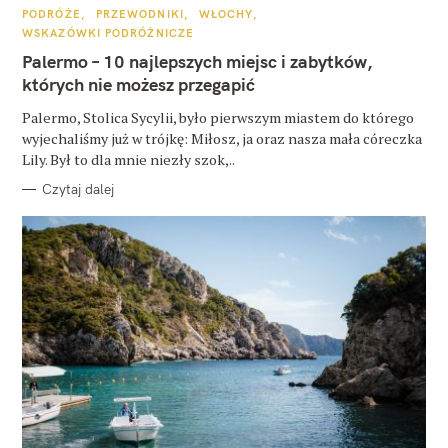
K
PODRÓŻE
PRZEWODNIKI
WŁOCHY
A
WSKAZÓWKI PODRÓŻNICZE
T
E
Palermo – 10 najlepszych miejsc i zabytków,
G
O
których nie możesz przegapić
R
I
E
Palermo, Stolica Sycylii, było pierwszym miastem do którego
wyjechaliśmy już w trójkę: Miłosz, ja oraz nasza mała córeczka
Lily. Był to dla mnie niezły szok,..
Czytaj dalej