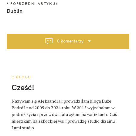
N
POPRZEDNI ARTYKUŁ
a
Dublin
w
i
g
a
0 komentarzy
c
j
a
p
o
O BLOGU
s
Cześć!
t
a
Nazywam się Aleksandra i prowadziłam bloga Duże
Podróże od 2009 do 2024 roku. W 2015 wyjechałam w
podróż życia i przez dwa lata żyłam na walizkach. Dziś
mieszkam na szkockiej wsi i prowadzę studio dizajnu
Lumi.studio