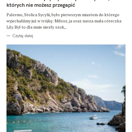
O
których nie możesz przegapić
R
I
E
Palermo, Stolica Sycylii, było pierwszym miastem do którego
wyjechaliśmy już w trójkę: Miłosz, ja oraz nasza mała córeczka
Lily. Był to dla mnie niezły szok,..
Czytaj dalej