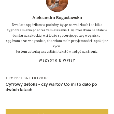
Aleksandra Bogusławska
Dwa lata spędziłam w podróży, żyjąc na walizkach i co kilka
tygodni zmieniając adres zamieszkania. Dziś mieszkam na stałe w
domku na szkockiej wsi. Dużo spaceruję, gotuję wegańsko,
spędzam czas w ogrodzie, doceniam małe przyjemności i spokojne
życie.
Jestem autorką wszystkich tekstów i zdjęć na stronie.
WSZYSTKIE WPISY
N
POPRZEDNI ARTYKUŁ
a
Cyfrowy detoks – czy warto? Co mi to dało po
w
dwóch latach
i
g
a
c