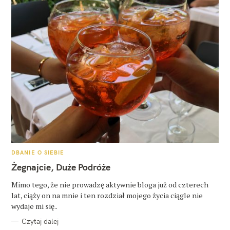
K
DBANIE O SIEBIE
A
T
Żegnajcie, Duże Podróże
E
G
O
Mimo tego, że nie prowadzę aktywnie bloga już od czterech
R
lat, ciąży on na mnie i ten rozdział mojego życia ciągle nie
I
E
wydaje mi się..
Czytaj dalej