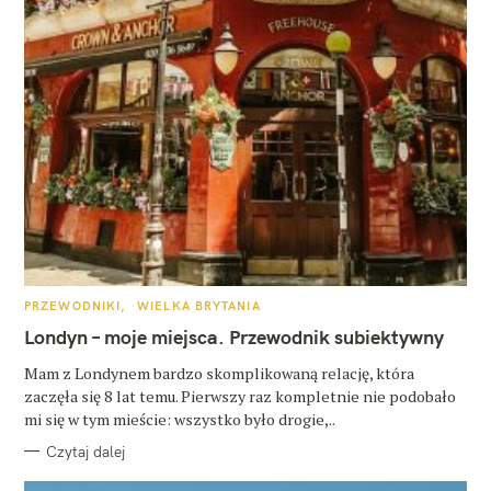
K
PRZEWODNIKI
WIELKA BRYTANIA
A
T
Londyn – moje miejsca. Przewodnik subiektywny
E
G
O
Mam z Londynem bardzo skomplikowaną relację, która
R
zaczęła się 8 lat temu. Pierwszy raz kompletnie nie podobało
I
E
mi się w tym mieście: wszystko było drogie,..
Czytaj dalej