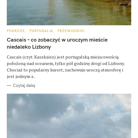
z
u
k
a
K
PODRÓŻE
PORTUGALIA
PRZEWODNIKI
A
j
T
Cascais – co zobaczyć w uroczym mieście
E
G
niedaleko Lizbony
:
O
R
Cascais (czyt. Kaszkaisz) jest portugalską miejscowością
I
E
położoną nad oceanem, tylko pół godziny drogi od Lizbony.
Chociaż to popularny kurort, zachowuje uroczą atmosferę i
jest jednym z..
Czytaj dalej