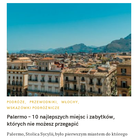
K
PODRÓŻE
PRZEWODNIKI
WŁOCHY
A
WSKAZÓWKI PODRÓŻNICZE
T
E
Palermo – 10 najlepszych miejsc i zabytków,
G
O
których nie możesz przegapić
R
I
E
Palermo, Stolica Sycylii, było pierwszym miastem do którego