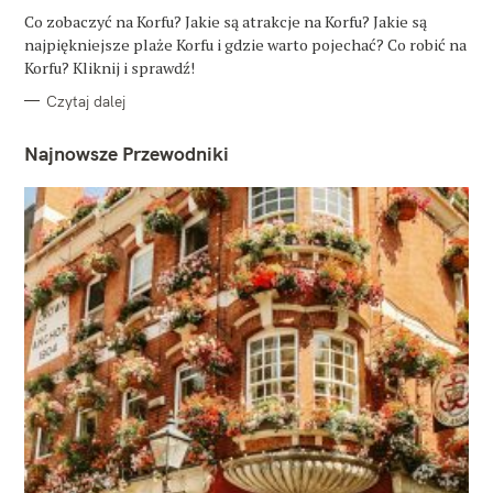
G
O
Co zobaczyć na Korfu? Jakie są atrakcje na Korfu? Jakie są
R
najpiękniejsze plaże Korfu i gdzie warto pojechać? Co robić na
I
E
Korfu? Kliknij i sprawdź!
Czytaj dalej
Najnowsze Przewodniki