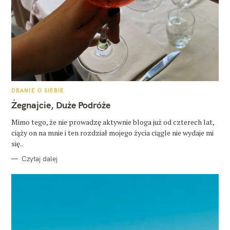
K
DBANIE O SIEBIE
A
T
Żegnajcie, Duże Podróże
E
G
O
Mimo tego, że nie prowadzę aktywnie bloga już od czterech lat,
R
ciąży on na mnie i ten rozdział mojego życia ciągle nie wydaje mi
I
E
się..
Czytaj dalej