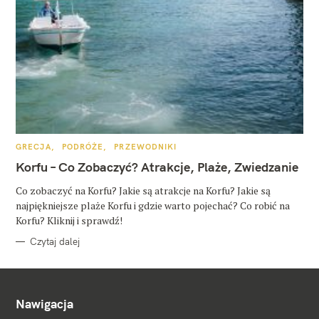
K
GRECJA
PODRÓŻE
PRZEWODNIKI
A
T
Korfu – Co Zobaczyć? Atrakcje, Plaże, Zwiedzanie
E
G
O
Co zobaczyć na Korfu? Jakie są atrakcje na Korfu? Jakie są
R
najpiękniejsze plaże Korfu i gdzie warto pojechać? Co robić na
I
E
Korfu? Kliknij i sprawdź!
Czytaj dalej
Nawigacja