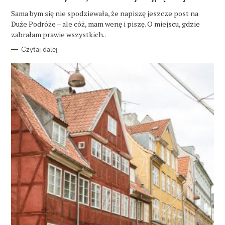
G
O
Sama bym się nie spodziewała, że napiszę jeszcze post na
R
Duże Podróże – ale cóż, mam wenę i piszę. O miejscu, gdzie
I
E
zabrałam prawie wszystkich..
Czytaj dalej