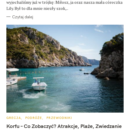
wyjechaliśmy już w trójkę: Miłosz, ja oraz nasza mała córeczka
Lily. Był to dla mnie niezły szok,..
Czytaj dalej
K
GRECJA
PODRÓŻE
PRZEWODNIKI
A
T
Korfu – Co Zobaczyć? Atrakcje, Plaże, Zwiedzanie
E