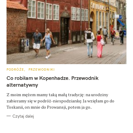
K
PODRÓŻE
PRZEWODNIKI
A
T
Co robiłam w Kopenhadze. Przewodnik
E
G
alternatywny
O
R
Z moim mężem mamy taką małą tradycję: na urodziny
I
E
zabieramy się w podróż-niespodziankę. Ja wzięłam go do
Toskanii, on mnie do Prowansji, potem ja go..
Czytaj dalej