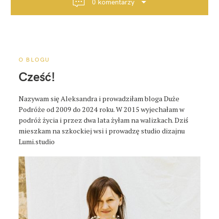
0 komentarzy
j
a
p
o
s
O BLOGU
t
Cześć!
a
Nazywam się Aleksandra i prowadziłam bloga Duże
Podróże od 2009 do 2024 roku. W 2015 wyjechałam w
podróż życia i przez dwa lata żyłam na walizkach. Dziś
mieszkam na szkockiej wsi i prowadzę studio dizajnu
Lumi.studio