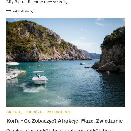
Lily. Był to dla mnie niezły szok,..
Czytaj dalej
K
GRECJA
PODRÓŻE
PRZEWODNIKI
A
T
Korfu – Co Zobaczyć? Atrakcje, Plaże, Zwiedzanie
E
G
O
Co zobaczyć na Korfu? Jakie są atrakcje na Korfu? Jakie są