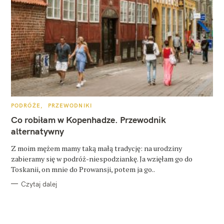
K
PODRÓŻE
PRZEWODNIKI
A
T
Co robiłam w Kopenhadze. Przewodnik
E
G
alternatywny
O
R
Z moim mężem mamy taką małą tradycję: na urodziny
I
E
zabieramy się w podróż-niespodziankę. Ja wzięłam go do
Toskanii, on mnie do Prowansji, potem ja go..
Czytaj dalej