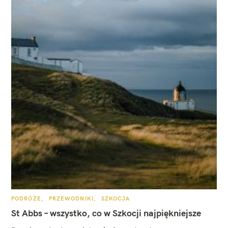
K
PODRÓŻE
PRZEWODNIKI
SZKOCJA
A
T
St Abbs – wszystko, co w Szkocji najpiękniejsze
E
G