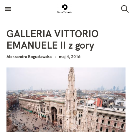
P
Duże Podróże
r
S
z
z
u
k
e
GALLERIA VITTORIO
a
j
j
EMANUELE II z gory
d
ź
Aleksandra Bogusławska
maj 4, 2016
d
o
t
r
e
ś
c
i