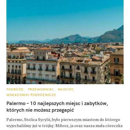
K
PODRÓŻE
PRZEWODNIKI
WŁOCHY
A
WSKAZÓWKI PODRÓŻNICZE
T
E
Palermo – 10 najlepszych miejsc i zabytków,
G
O
których nie możesz przegapić
R
I
E
Palermo, Stolica Sycylii, było pierwszym miastem do którego
wyjechaliśmy już w trójkę: Miłosz, ja oraz nasza mała córeczka