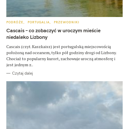
u
k
a
K
PODRÓŻE
PORTUGALIA
PRZEWODNIKI
A
T
Cascais – co zobaczyć w uroczym mieście
j
E
G
niedaleko Lizbony
:
O
R
Cascais (czyt. Kaszkaisz) jest portugalską miejscowością
I
E
położoną nad oceanem, tylko pół godziny drogi od Lizbony.
Chociaż to popularny kurort, zachowuje uroczą atmosferę i
jest jednym z..
Czytaj dalej