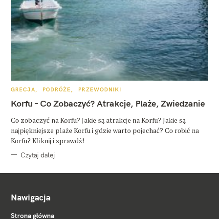
K
GRECJA
PODRÓŻE
PRZEWODNIKI
A
T
Korfu – Co Zobaczyć? Atrakcje, Plaże, Zwiedzanie
E
G
O
Co zobaczyć na Korfu? Jakie są atrakcje na Korfu? Jakie są
R
najpiękniejsze plaże Korfu i gdzie warto pojechać? Co robić na
I
E
Korfu? Kliknij i sprawdź!
Czytaj dalej
Nawigacja
Strona główna