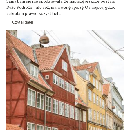
O
Sama bym się nie spodziewała, że napiszę jeszcze post na
R
Duże Podróże – ale cóż, mam wenę i piszę. O miejscu, gdzie
I
E
zabrałam prawie wszystkich..
Czytaj dalej