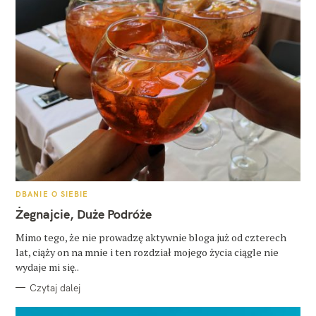
K
DBANIE O SIEBIE
A
T
Żegnajcie, Duże Podróże
E
G
O
Mimo tego, że nie prowadzę aktywnie bloga już od czterech
R
lat, ciąży on na mnie i ten rozdział mojego życia ciągle nie
I
E
wydaje mi się..
Czytaj dalej