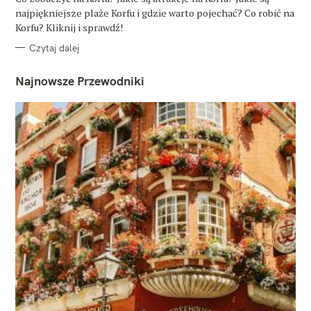
R
najpiękniejsze plaże Korfu i gdzie warto pojechać? Co robić na
I
E
Korfu? Kliknij i sprawdź!
Czytaj dalej
Najnowsze Przewodniki