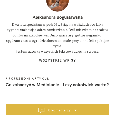
Aleksandra Bogusławska
Dwa lata spędziłam w podróży, żyjąc na walizkach i co kilka
tygodni zmieniając adres zamieszkania. Dziś mieszkam na stałe w
domku na szkockiej wsi. Dużo spaceruję, gotuję wegańsko,
spędzam czas w ogrodzie, doceniam małe przyjemności i spokojne
życie.
Jestem autorką wszystkich tekstów i zdjęć na stronie.
WSZYSTKIE WPISY
N
POPRZEDNI ARTYKUŁ
a
Co zobaczyć w Mediolanie – i czy cokolwiek warto?
w
i
g
a
0 komentarzy
c