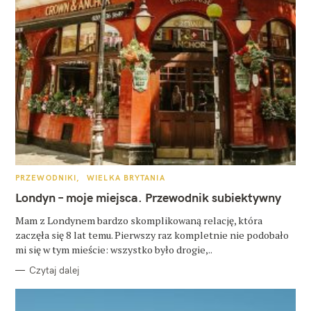
K
PRZEWODNIKI
WIELKA BRYTANIA
A
T
Londyn – moje miejsca. Przewodnik subiektywny
E
G
O
Mam z Londynem bardzo skomplikowaną relację, która
R
zaczęła się 8 lat temu. Pierwszy raz kompletnie nie podobało
I
E
mi się w tym mieście: wszystko było drogie,..
Czytaj dalej