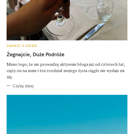
K
DBANIE O SIEBIE
A
T
Żegnajcie, Duże Podróże
E
G
O
Mimo tego, że nie prowadzę aktywnie bloga już od czterech lat,
R
ciąży on na mnie i ten rozdział mojego życia ciągle nie wydaje mi
I
E
się..
Czytaj dalej