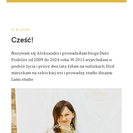
j
a
p
o
O BLOGU
s
Cześć!
t
a
Nazywam się Aleksandra i prowadziłam bloga Duże
Podróże od 2009 do 2024 roku. W 2015 wyjechałam w
podróż życia i przez dwa lata żyłam na walizkach. Dziś
mieszkam na szkockiej wsi i prowadzę studio dizajnu
Lumi.studio