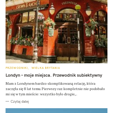
K
PRZEWODNIKI
WIELKA BRYTANIA
A
T
Londyn – moje miejsca. Przewodnik subiektywny
E
G
O
Mam z Londynem bardzo skomplikowaną relację, która
R
zaczęła się 8 lat temu. Pierwszy raz kompletnie nie podobało
I
E
mi się w tym mieście: wszystko było drogie,..
Czytaj dalej