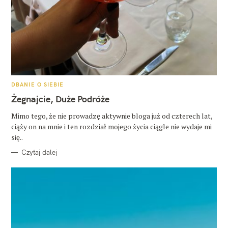
K
DBANIE O SIEBIE
A
T
Żegnajcie, Duże Podróże
E
G
O
Mimo tego, że nie prowadzę aktywnie bloga już od czterech lat,
R
ciąży on na mnie i ten rozdział mojego życia ciągle nie wydaje mi
I
E
się..
Czytaj dalej