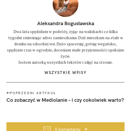
Aleksandra Bogusławska
Dwa lata spędziłam w podróży, żyjąc na walizkach i co kilka
tygodni zmieniając adres zamieszkania. Dziś mieszkam na stałe w
domku na szkockiej wsi. Dużo spaceruję, gotuję wegańsko,
spędzam czas w ogrodzie, doceniam małe przyjemności i spokojne
życie.
Jestem autorką wszystkich tekstów i zdjęć na stronie.
WSZYSTKIE WPISY
N
POPRZEDNI ARTYKUŁ
a
Co zobaczyć w Mediolanie – i czy cokolwiek warto?
w
i
g
a
0 komentarzy