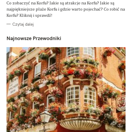
O
Co zobaczyć na Korfu? Jakie są atrakcje na Korfu? Jakie są
R
najpiękniejsze plaże Korfu i gdzie warto pojechać? Co robić na
I
E
Korfu? Kliknij i sprawdź!
Czytaj dalej
Najnowsze Przewodniki