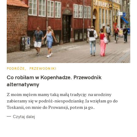
K
PODRÓŻE
PRZEWODNIKI
A
T
Co robiłam w Kopenhadze. Przewodnik
E
G
alternatywny
O
R
Z moim mężem mamy taką małą tradycję: na urodziny
I
E
zabieramy się w podróż-niespodziankę. Ja wzięłam go do
Toskanii, on mnie do Prowansji, potem ja go..
Czytaj dalej