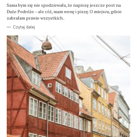
G
O
Sama bym się nie spodziewała, że napiszę jeszcze post na
R
Duże Podróże – ale cóż, mam wenę i piszę. O miejscu, gdzie
I
E
zabrałam prawie wszystkich..
Czytaj dalej