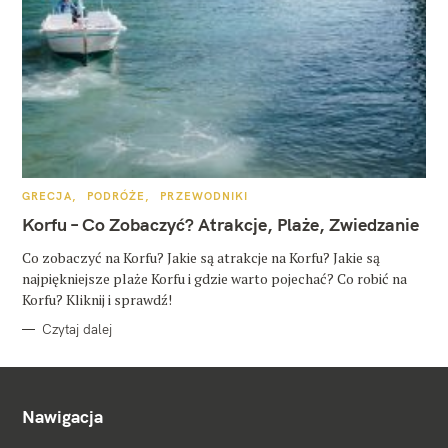
K
GRECJA
PODRÓŻE
PRZEWODNIKI
A
T
Korfu – Co Zobaczyć? Atrakcje, Plaże, Zwiedzanie
E
G
O
Co zobaczyć na Korfu? Jakie są atrakcje na Korfu? Jakie są
R
najpiękniejsze plaże Korfu i gdzie warto pojechać? Co robić na
I
E
Korfu? Kliknij i sprawdź!
Czytaj dalej
Nawigacja