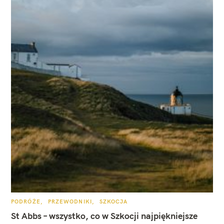
K
PODRÓŻE
PRZEWODNIKI
SZKOCJA
A
T
St Abbs – wszystko, co w Szkocji najpiękniejsze
E