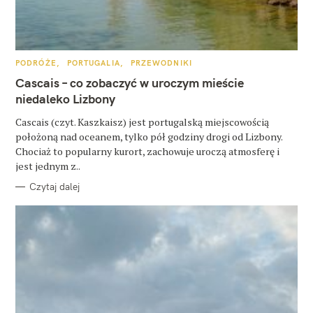
u
k
a
K
PODRÓŻE
PORTUGALIA
PRZEWODNIKI
A
j
T
Cascais – co zobaczyć w uroczym mieście
E
G
niedaleko Lizbony
:
O
R
Cascais (czyt. Kaszkaisz) jest portugalską miejscowością
I
E
położoną nad oceanem, tylko pół godziny drogi od Lizbony.
Chociaż to popularny kurort, zachowuje uroczą atmosferę i
jest jednym z..
Czytaj dalej