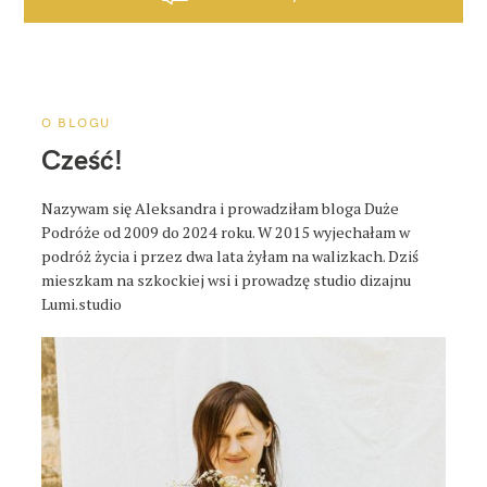
c
j
a
p
o
O BLOGU
s
Cześć!
t
a
Nazywam się Aleksandra i prowadziłam bloga Duże
Podróże od 2009 do 2024 roku. W 2015 wyjechałam w
podróż życia i przez dwa lata żyłam na walizkach. Dziś
mieszkam na szkockiej wsi i prowadzę studio dizajnu
Lumi.studio