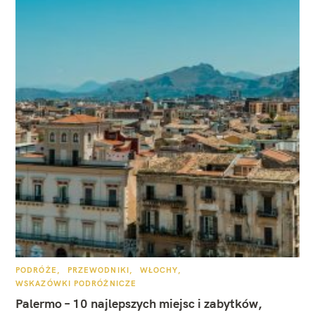
K
PODRÓŻE
PRZEWODNIKI
WŁOCHY
A
WSKAZÓWKI PODRÓŻNICZE
T
E
Palermo – 10 najlepszych miejsc i zabytków,
G
O