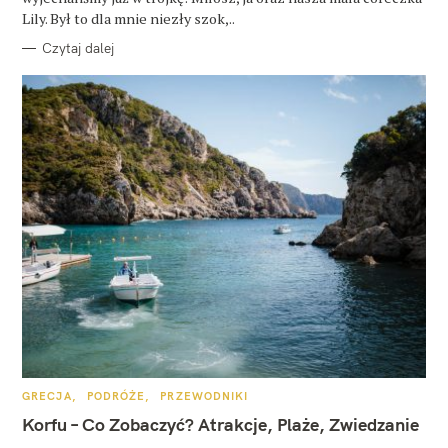
Lily. Był to dla mnie niezły szok,..
Czytaj dalej
K
GRECJA
PODRÓŻE
PRZEWODNIKI
A
T
Korfu – Co Zobaczyć? Atrakcje, Plaże, Zwiedzanie
E
G