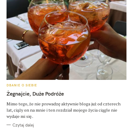
K
DBANIE O SIEBIE
A
T
Żegnajcie, Duże Podróże
E
G
O
Mimo tego, że nie prowadzę aktywnie bloga już od czterech
R
lat, ciąży on na mnie i ten rozdział mojego życia ciągle nie
I
E
wydaje mi się..
Czytaj dalej