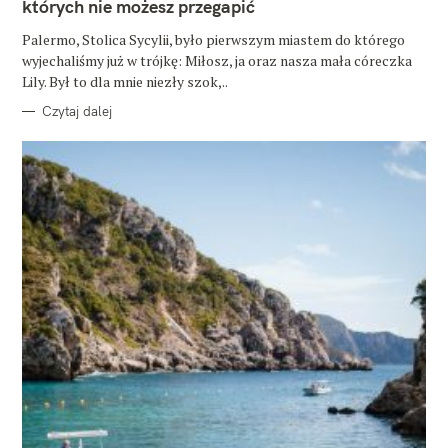
których nie możesz przegapić
R
I
E
Palermo, Stolica Sycylii, było pierwszym miastem do którego
wyjechaliśmy już w trójkę: Miłosz, ja oraz nasza mała córeczka
Lily. Był to dla mnie niezły szok,..
Czytaj dalej