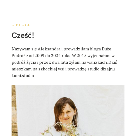
a
p
o
s
O BLOGU
t
Cześć!
a
Nazywam się Aleksandra i prowadziłam bloga Duże
Podróże od 2009 do 2024 roku. W 2015 wyjechałam w
podróż życia i przez dwa lata żyłam na walizkach. Dziś
mieszkam na szkockiej wsi i prowadzę studio dizajnu
Lumi.studio