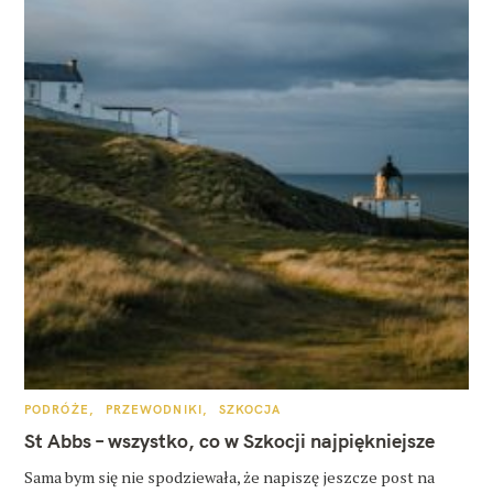
K
PODRÓŻE
PRZEWODNIKI
SZKOCJA
A
T
St Abbs – wszystko, co w Szkocji najpiękniejsze
E
G
O
Sama bym się nie spodziewała, że napiszę jeszcze post na
R