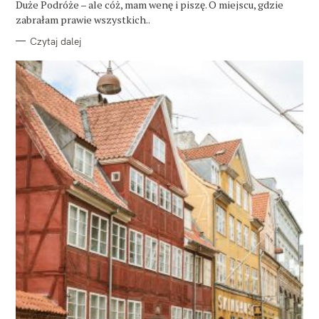
Duże Podróże – ale cóż, mam wenę i piszę. O miejscu, gdzie
I
E
zabrałam prawie wszystkich..
Czytaj dalej