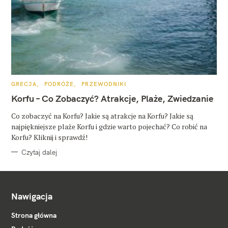
K
GRECJA
PODRÓŻE
PRZEWODNIKI
A
T
Korfu – Co Zobaczyć? Atrakcje, Plaże, Zwiedzanie
E
G
O
Co zobaczyć na Korfu? Jakie są atrakcje na Korfu? Jakie są
R
najpiękniejsze plaże Korfu i gdzie warto pojechać? Co robić na
I
E
Korfu? Kliknij i sprawdź!
Czytaj dalej
Nawigacja
Strona główna