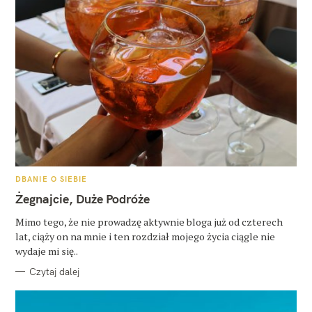
K
DBANIE O SIEBIE
A
T
Żegnajcie, Duże Podróże
E
G
O
Mimo tego, że nie prowadzę aktywnie bloga już od czterech
R
lat, ciąży on na mnie i ten rozdział mojego życia ciągle nie
I
E
wydaje mi się..
Czytaj dalej