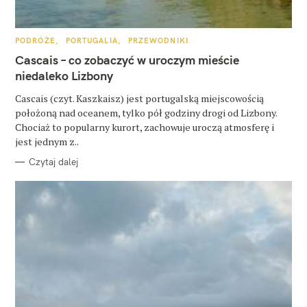
u
k
K
PODRÓŻE
PORTUGALIA
PRZEWODNIKI
a
A
T
Cascais – co zobaczyć w uroczym mieście
E
j
G
niedaleko Lizbony
O
:
R
Cascais (czyt. Kaszkaisz) jest portugalską miejscowością
I
E
położoną nad oceanem, tylko pół godziny drogi od Lizbony.
Chociaż to popularny kurort, zachowuje uroczą atmosferę i
jest jednym z..
Czytaj dalej