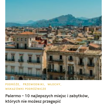
K
PODRÓŻE
PRZEWODNIKI
WŁOCHY
A
WSKAZÓWKI PODRÓŻNICZE
T
E
Palermo – 10 najlepszych miejsc i zabytków,
G
O
których nie możesz przegapić
R
I