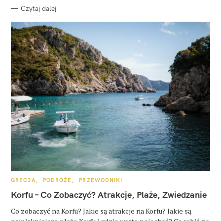
Czytaj dalej
K
GRECJA
PODRÓŻE
PRZEWODNIKI
A
T
Korfu – Co Zobaczyć? Atrakcje, Plaże, Zwiedzanie
E
G
O
Co zobaczyć na Korfu? Jakie są atrakcje na Korfu? Jakie są
R