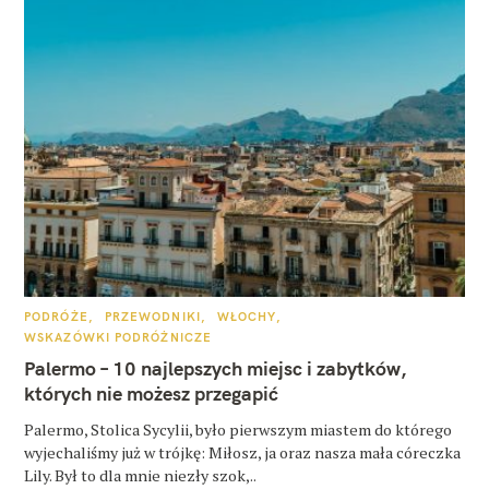
K
PODRÓŻE
PRZEWODNIKI
WŁOCHY
A
WSKAZÓWKI PODRÓŻNICZE
T
E
Palermo – 10 najlepszych miejsc i zabytków,
G
O
których nie możesz przegapić
R
I
E
Palermo, Stolica Sycylii, było pierwszym miastem do którego
wyjechaliśmy już w trójkę: Miłosz, ja oraz nasza mała córeczka
Lily. Był to dla mnie niezły szok,..