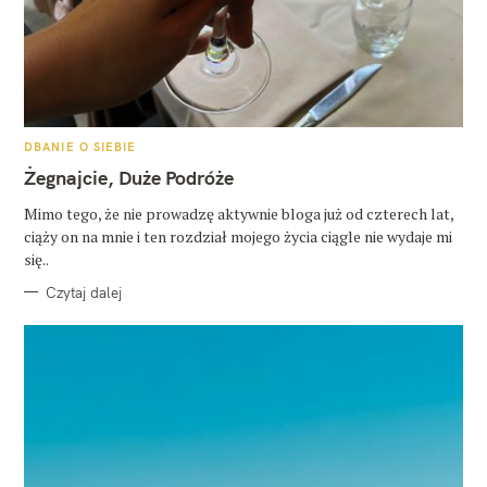
K
DBANIE O SIEBIE
A
T
Żegnajcie, Duże Podróże
E
G
O
Mimo tego, że nie prowadzę aktywnie bloga już od czterech lat,
R
ciąży on na mnie i ten rozdział mojego życia ciągle nie wydaje mi
I
E
się..
Czytaj dalej