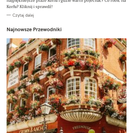
najpiękniejsze plaże Korfu i gdzie warto pojechać? Co robić na
I
E
Korfu? Kliknij i sprawdź!
Czytaj dalej
Najnowsze Przewodniki