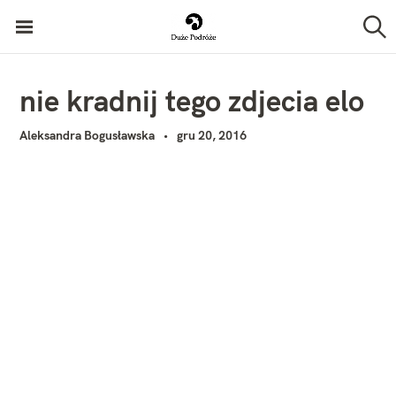
P
Duże Podróże
r
S
z
z
u
k
e
nie kradnij tego zdjecia elo
a
j
j
Aleksandra Bogusławska
gru 20, 2016
d
ź
d
o
t
r
e
ś
c
i