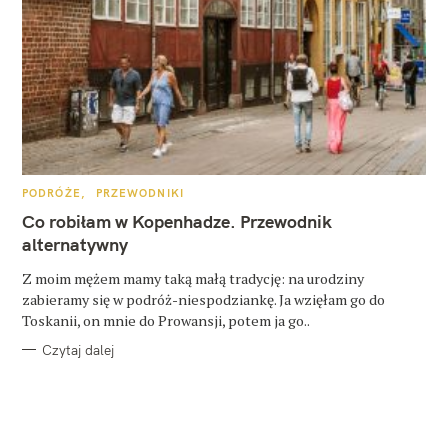
K
PODRÓŻE
PRZEWODNIKI
A
T
Co robiłam w Kopenhadze. Przewodnik
E
G
alternatywny
O
R
Z moim mężem mamy taką małą tradycję: na urodziny
I
E
zabieramy się w podróż-niespodziankę. Ja wzięłam go do
Toskanii, on mnie do Prowansji, potem ja go..
Czytaj dalej