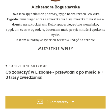
Aleksandra Bogusławska
Dwa lata spędziłam w podróży, żyjąc na walizkach i co kilka
tygodni zmieniając adres zamieszkania. Dziś mieszkam na stałe w
domku na szkockiej wsi. Dużo spaceruję, gotuję wegańsko,
spędzam czas w ogrodzie, doceniam małe przyjemności i spokojne
życie.
Jestem autorką wszystkich tekstów i zdjęć na stronie.
WSZYSTKIE WPISY
N
POPRZEDNI ARTYKUŁ
a
Co zobaczyć w Lizbonie – przewodnik po mieście +
w
3 trasy zwiedzania!
i
g
a
c
0 komentarzy
j