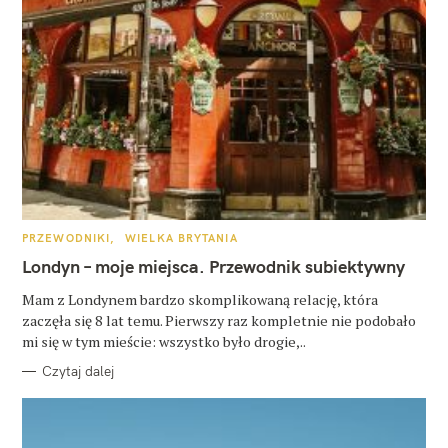
K
PRZEWODNIKI
WIELKA BRYTANIA
A
T
Londyn – moje miejsca. Przewodnik subiektywny
E
G
O
Mam z Londynem bardzo skomplikowaną relację, która
R
zaczęła się 8 lat temu. Pierwszy raz kompletnie nie podobało
I
E
mi się w tym mieście: wszystko było drogie,..
Czytaj dalej