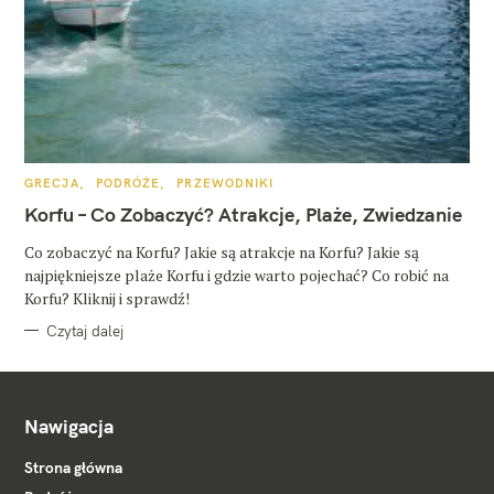
K
GRECJA
PODRÓŻE
PRZEWODNIKI
A
T
Korfu – Co Zobaczyć? Atrakcje, Plaże, Zwiedzanie
E
G
O
Co zobaczyć na Korfu? Jakie są atrakcje na Korfu? Jakie są
R
najpiękniejsze plaże Korfu i gdzie warto pojechać? Co robić na
I
E
Korfu? Kliknij i sprawdź!
Czytaj dalej
Nawigacja
Strona główna