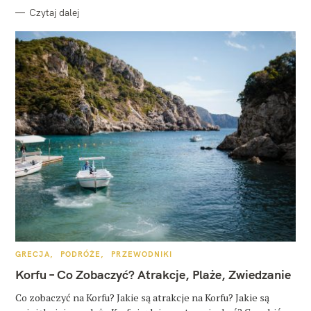
Czytaj dalej
K
GRECJA
PODRÓŻE
PRZEWODNIKI
A
T
Korfu – Co Zobaczyć? Atrakcje, Plaże, Zwiedzanie
E
G
O
Co zobaczyć na Korfu? Jakie są atrakcje na Korfu? Jakie są
R