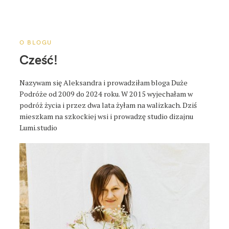
a
p
o
s
O BLOGU
t
Cześć!
a
Nazywam się Aleksandra i prowadziłam bloga Duże
Podróże od 2009 do 2024 roku. W 2015 wyjechałam w
podróż życia i przez dwa lata żyłam na walizkach. Dziś
mieszkam na szkockiej wsi i prowadzę studio dizajnu
Lumi.studio