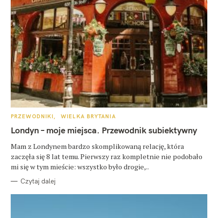
K
PRZEWODNIKI
WIELKA BRYTANIA
A
T
Londyn – moje miejsca. Przewodnik subiektywny
E
G
O
Mam z Londynem bardzo skomplikowaną relację, która
R
zaczęła się 8 lat temu. Pierwszy raz kompletnie nie podobało
I
E
mi się w tym mieście: wszystko było drogie,..
Czytaj dalej