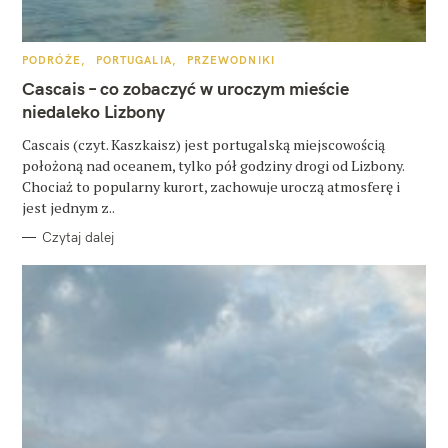
u
k
K
PODRÓŻE
PORTUGALIA
PRZEWODNIKI
a
A
T
Cascais – co zobaczyć w uroczym mieście
E
j
G
niedaleko Lizbony
O
:
R
Cascais (czyt. Kaszkaisz) jest portugalską miejscowością
I
E
położoną nad oceanem, tylko pół godziny drogi od Lizbony.
Chociaż to popularny kurort, zachowuje uroczą atmosferę i
jest jednym z..
Czytaj dalej