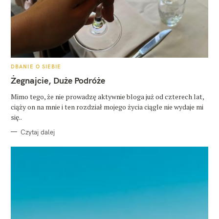
K
DBANIE O SIEBIE
A
T
Żegnajcie, Duże Podróże
E
G
O
Mimo tego, że nie prowadzę aktywnie bloga już od czterech lat,
R
ciąży on na mnie i ten rozdział mojego życia ciągle nie wydaje mi
I
E
się..
Czytaj dalej