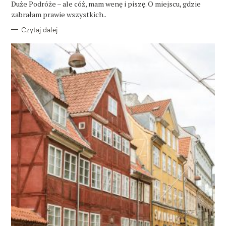
Duże Podróże – ale cóż, mam wenę i piszę. O miejscu, gdzie
I
E
zabrałam prawie wszystkich..
Czytaj dalej