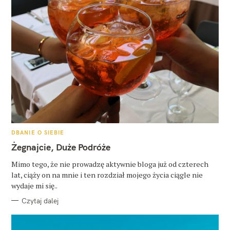
K
DBANIE O SIEBIE
A
T
Żegnajcie, Duże Podróże
E
G
O
Mimo tego, że nie prowadzę aktywnie bloga już od czterech
R
lat, ciąży on na mnie i ten rozdział mojego życia ciągle nie
I
E
wydaje mi się..
Czytaj dalej