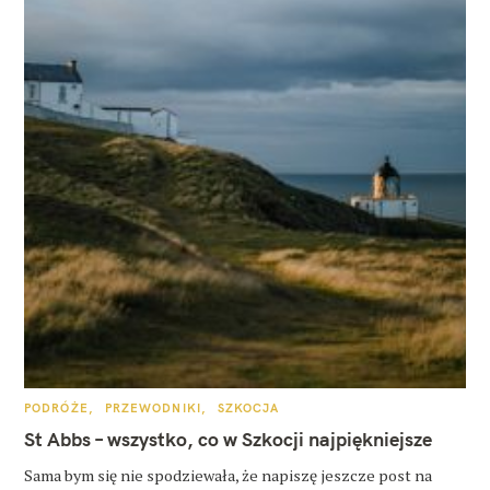
K
PODRÓŻE
PRZEWODNIKI
SZKOCJA
A
T
St Abbs – wszystko, co w Szkocji najpiękniejsze
E
G
O
Sama bym się nie spodziewała, że napiszę jeszcze post na
R