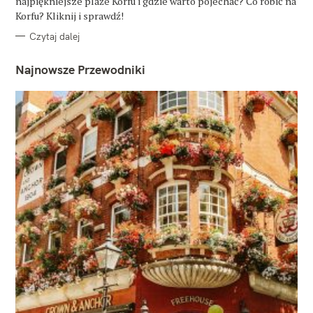
najpiękniejsze plaże Korfu i gdzie warto pojechać? Co robić na
I
E
Korfu? Kliknij i sprawdź!
Czytaj dalej
Najnowsze Przewodniki