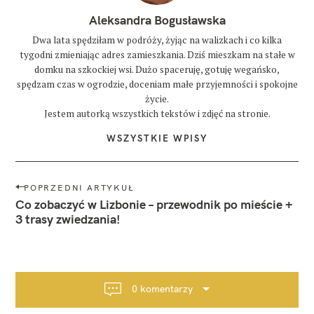
Aleksandra Bogusławska
Dwa lata spędziłam w podróży, żyjąc na walizkach i co kilka
tygodni zmieniając adres zamieszkania. Dziś mieszkam na stałe w
domku na szkockiej wsi. Dużo spaceruję, gotuję wegańsko,
spędzam czas w ogrodzie, doceniam małe przyjemności i spokojne
życie.
Jestem autorką wszystkich tekstów i zdjęć na stronie.
WSZYSTKIE WPISY
N
POPRZEDNI ARTYKUŁ
a
Co zobaczyć w Lizbonie – przewodnik po mieście +
w
3 trasy zwiedzania!
i
g
a
c
0 komentarzy
j