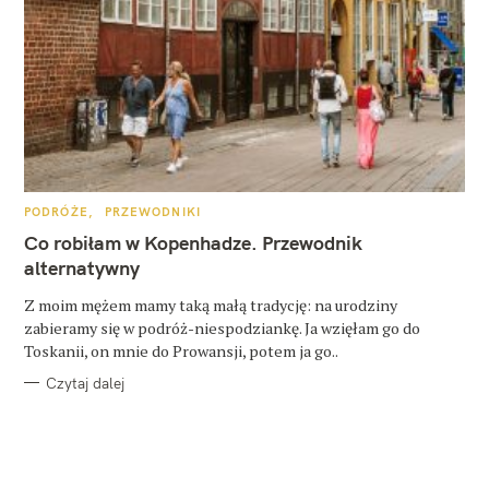
K
PODRÓŻE
PRZEWODNIKI
A
T
Co robiłam w Kopenhadze. Przewodnik
E
G
alternatywny
O
R
Z moim mężem mamy taką małą tradycję: na urodziny
I
E
zabieramy się w podróż-niespodziankę. Ja wzięłam go do
Toskanii, on mnie do Prowansji, potem ja go..
Czytaj dalej