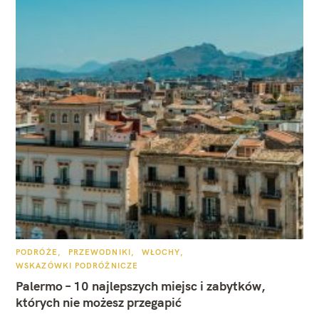
K
PODRÓŻE
PRZEWODNIKI
WŁOCHY
A
WSKAZÓWKI PODRÓŻNICZE
T
E
Palermo – 10 najlepszych miejsc i zabytków,
G
O
których nie możesz przegapić
R
I