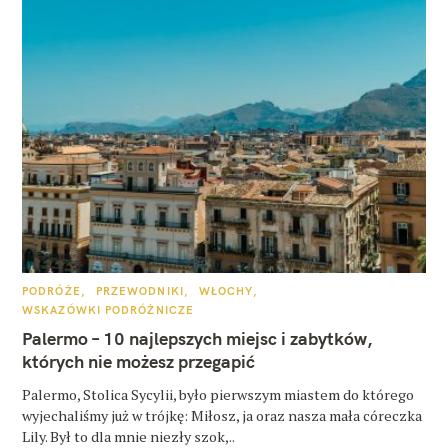
K
PODRÓŻE
PRZEWODNIKI
WŁOCHY
A
WSKAZÓWKI PODRÓŻNICZE
T
E
Palermo – 10 najlepszych miejsc i zabytków,
G
O
których nie możesz przegapić
R
I
E
Palermo, Stolica Sycylii, było pierwszym miastem do którego
wyjechaliśmy już w trójkę: Miłosz, ja oraz nasza mała córeczka
Lily. Był to dla mnie niezły szok,..