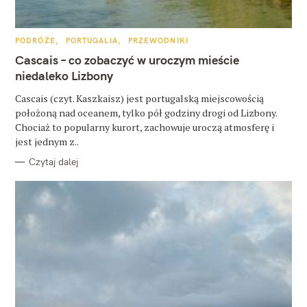
u
k
K
PODRÓŻE
PORTUGALIA
PRZEWODNIKI
a
A
T
Cascais – co zobaczyć w uroczym mieście
E
j
G
niedaleko Lizbony
O
:
R
Cascais (czyt. Kaszkaisz) jest portugalską miejscowością
I
E
położoną nad oceanem, tylko pół godziny drogi od Lizbony.
Chociaż to popularny kurort, zachowuje uroczą atmosferę i
jest jednym z..
Czytaj dalej