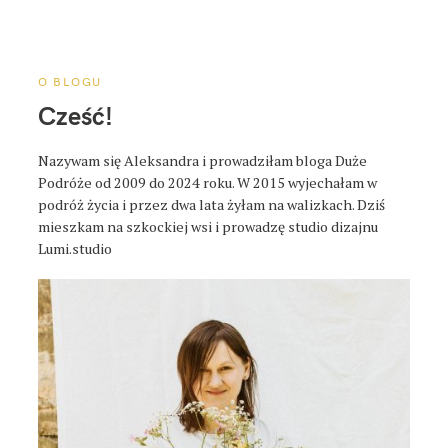
a
p
o
s
O BLOGU
t
Cześć!
a
Nazywam się Aleksandra i prowadziłam bloga Duże
Podróże od 2009 do 2024 roku. W 2015 wyjechałam w
podróż życia i przez dwa lata żyłam na walizkach. Dziś
mieszkam na szkockiej wsi i prowadzę studio dizajnu
Lumi.studio