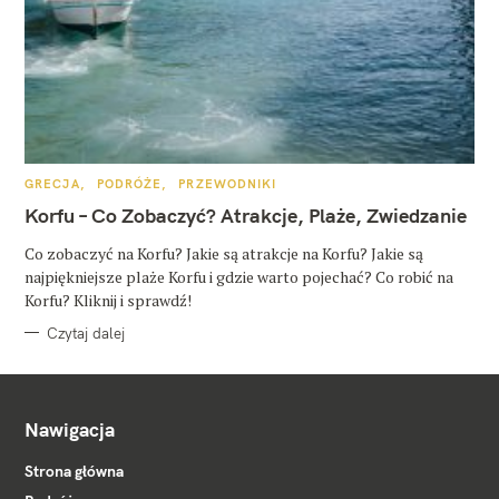
K
GRECJA
PODRÓŻE
PRZEWODNIKI
A
T
Korfu – Co Zobaczyć? Atrakcje, Plaże, Zwiedzanie
E
G
O
Co zobaczyć na Korfu? Jakie są atrakcje na Korfu? Jakie są
R
najpiękniejsze plaże Korfu i gdzie warto pojechać? Co robić na
I
E
Korfu? Kliknij i sprawdź!
Czytaj dalej
Nawigacja
Strona główna