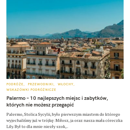
K
PODRÓŻE
PRZEWODNIKI
WŁOCHY
A
WSKAZÓWKI PODRÓŻNICZE
T
E
Palermo – 10 najlepszych miejsc i zabytków,
G
O
których nie możesz przegapić
R
I
E
Palermo, Stolica Sycylii, było pierwszym miastem do którego
wyjechaliśmy już w trójkę: Miłosz, ja oraz nasza mała córeczka
Lily. Był to dla mnie niezły szok,..