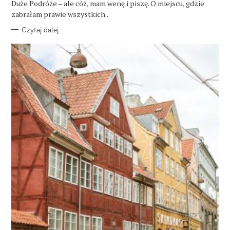
Duże Podróże – ale cóż, mam wenę i piszę. O miejscu, gdzie
I
E
zabrałam prawie wszystkich..
Czytaj dalej