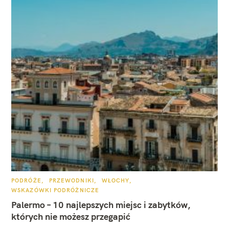
K
PODRÓŻE
PRZEWODNIKI
WŁOCHY
A
WSKAZÓWKI PODRÓŻNICZE
T
E
Palermo – 10 najlepszych miejsc i zabytków,
G
O
których nie możesz przegapić
R
I