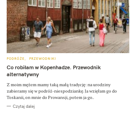
K
PODRÓŻE
PRZEWODNIKI
A
T
Co robiłam w Kopenhadze. Przewodnik
E
G
alternatywny
O
R
Z moim mężem mamy taką małą tradycję: na urodziny
I
E
zabieramy się w podróż-niespodziankę. Ja wzięłam go do
Toskanii, on mnie do Prowansji, potem ja go..
Czytaj dalej