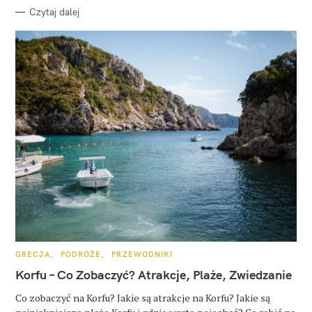
Czytaj dalej
K
GRECJA
PODRÓŻE
PRZEWODNIKI
A
T
Korfu – Co Zobaczyć? Atrakcje, Plaże, Zwiedzanie
E
G
O
Co zobaczyć na Korfu? Jakie są atrakcje na Korfu? Jakie są
R