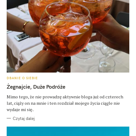
K
DBANIE O SIEBIE
A
T
Żegnajcie, Duże Podróże
E
G
O
Mimo tego, że nie prowadzę aktywnie bloga już od czterech
R
lat, ciąży on na mnie i ten rozdział mojego życia ciągle nie
I
E
wydaje mi się..
Czytaj dalej