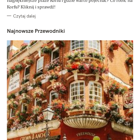
najpiękniejsze plaże Korfu i gdzie warto pojechać? Co robić na
I
E
Korfu? Kliknij i sprawdź!
Czytaj dalej
Najnowsze Przewodniki