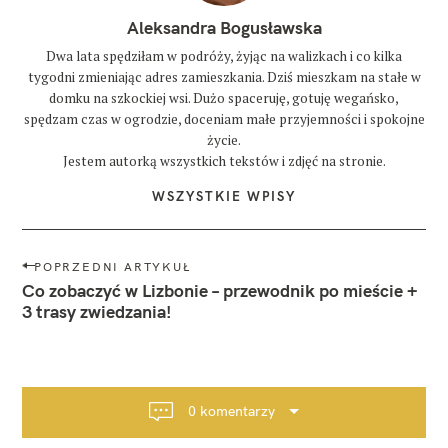
Aleksandra Bogusławska
Dwa lata spędziłam w podróży, żyjąc na walizkach i co kilka
tygodni zmieniając adres zamieszkania. Dziś mieszkam na stałe w
domku na szkockiej wsi. Dużo spaceruję, gotuję wegańsko,
spędzam czas w ogrodzie, doceniam małe przyjemności i spokojne
życie.
Jestem autorką wszystkich tekstów i zdjęć na stronie.
WSZYSTKIE WPISY
N
POPRZEDNI ARTYKUŁ
a
Co zobaczyć w Lizbonie – przewodnik po mieście +
w
3 trasy zwiedzania!
i
g
a
c
0 komentarzy
j