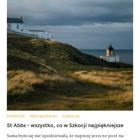
K
PODRÓŻE
PRZEWODNIKI
SZKOCJA
A
T
St Abbs – wszystko, co w Szkocji najpiękniejsze
E
G
O
Sama bym się nie spodziewała, że napiszę jeszcze post na
R