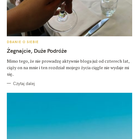
K
DBANIE O SIEBIE
A
T
Żegnajcie, Duże Podróże
E
G
O
Mimo tego, że nie prowadzę aktywnie bloga już od czterech lat,
R
ciąży on na mnie i ten rozdział mojego życia ciągle nie wydaje mi
I
E
się..
Czytaj dalej