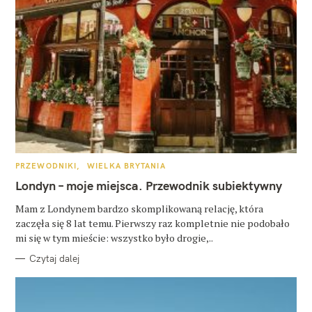
K
PRZEWODNIKI
WIELKA BRYTANIA
A
T
Londyn – moje miejsca. Przewodnik subiektywny
E
G
O
Mam z Londynem bardzo skomplikowaną relację, która
R
zaczęła się 8 lat temu. Pierwszy raz kompletnie nie podobało
I
E
mi się w tym mieście: wszystko było drogie,..
Czytaj dalej