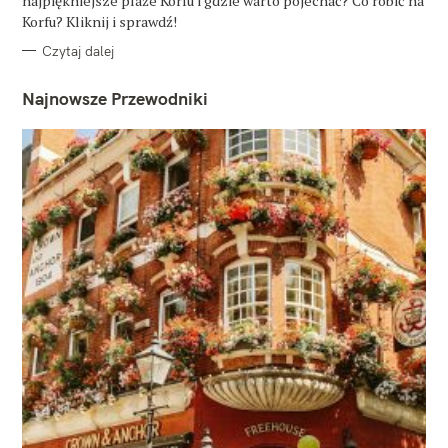
najpiękniejsze plaże Korfu i gdzie warto pojechać? Co robić na
I
E
Korfu? Kliknij i sprawdź!
Czytaj dalej
Najnowsze Przewodniki