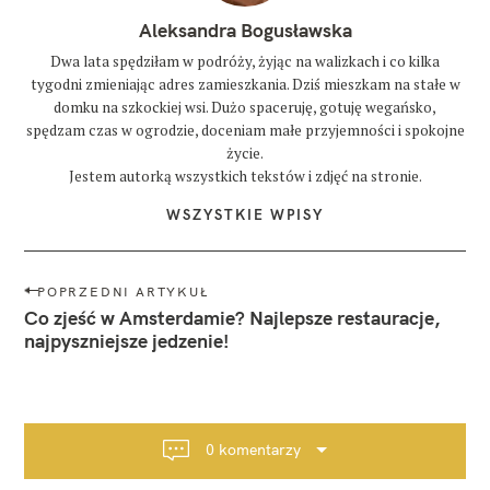
Aleksandra Bogusławska
Dwa lata spędziłam w podróży, żyjąc na walizkach i co kilka
tygodni zmieniając adres zamieszkania. Dziś mieszkam na stałe w
domku na szkockiej wsi. Dużo spaceruję, gotuję wegańsko,
spędzam czas w ogrodzie, doceniam małe przyjemności i spokojne
życie.
Jestem autorką wszystkich tekstów i zdjęć na stronie.
WSZYSTKIE WPISY
N
POPRZEDNI ARTYKUŁ
a
Co zjeść w Amsterdamie? Najlepsze restauracje,
w
najpyszniejsze jedzenie!
i
g
a
c
0 komentarzy
j