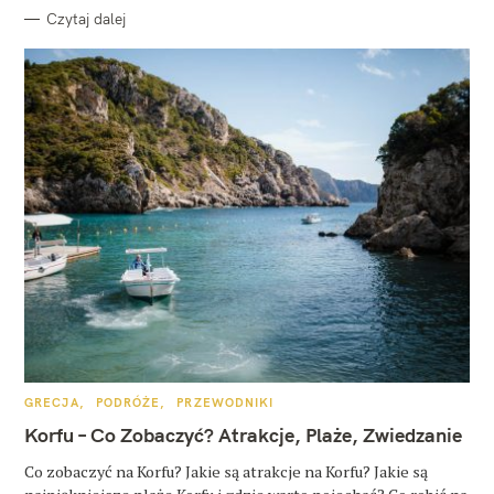
Czytaj dalej
K
GRECJA
PODRÓŻE
PRZEWODNIKI
A
T
Korfu – Co Zobaczyć? Atrakcje, Plaże, Zwiedzanie
E
G
O
Co zobaczyć na Korfu? Jakie są atrakcje na Korfu? Jakie są
R