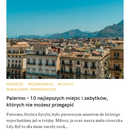
K
PODRÓŻE
PRZEWODNIKI
WŁOCHY
A
WSKAZÓWKI PODRÓŻNICZE
T
E
Palermo – 10 najlepszych miejsc i zabytków,
G
O
których nie możesz przegapić
R
I
E
Palermo, Stolica Sycylii, było pierwszym miastem do którego
wyjechaliśmy już w trójkę: Miłosz, ja oraz nasza mała córeczka
Lily. Był to dla mnie niezły szok,..