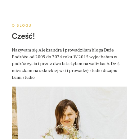
a
p
o
s
O BLOGU
t
Cześć!
a
Nazywam się Aleksandra i prowadziłam bloga Duże
Podróże od 2009 do 2024 roku. W 2015 wyjechałam w
podróż życia i przez dwa lata żyłam na walizkach. Dziś
mieszkam na szkockiej wsi i prowadzę studio dizajnu
Lumi.studio