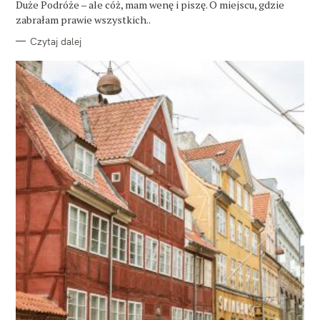
Duże Podróże – ale cóż, mam wenę i piszę. O miejscu, gdzie
I
E
zabrałam prawie wszystkich..
Czytaj dalej