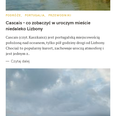
u
k
K
PODRÓŻE
PORTUGALIA
PRZEWODNIKI
a
A
T
Cascais – co zobaczyć w uroczym mieście
E
j
G
niedaleko Lizbony
O
:
R
Cascais (czyt. Kaszkaisz) jest portugalską miejscowością
I
E
położoną nad oceanem, tylko pół godziny drogi od Lizbony.
Chociaż to popularny kurort, zachowuje uroczą atmosferę i
jest jednym z..
Czytaj dalej