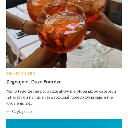
K
DBANIE O SIEBIE
A
T
Żegnajcie, Duże Podróże
E
G
O
Mimo tego, że nie prowadzę aktywnie bloga już od czterech
R
lat, ciąży on na mnie i ten rozdział mojego życia ciągle nie
I
E
wydaje mi się..
Czytaj dalej