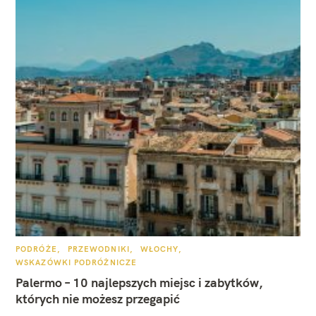
K
PODRÓŻE
PRZEWODNIKI
WŁOCHY
A
WSKAZÓWKI PODRÓŻNICZE
T
E
Palermo – 10 najlepszych miejsc i zabytków,
G
O
których nie możesz przegapić
R
I