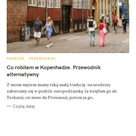
K
PODRÓŻE
PRZEWODNIKI
A
T
Co robiłam w Kopenhadze. Przewodnik
E
G
alternatywny
O
R
Z moim mężem mamy taką małą tradycję: na urodziny
I
E
zabieramy się w podróż-niespodziankę. Ja wzięłam go do
Toskanii, on mnie do Prowansji, potem ja go..
Czytaj dalej