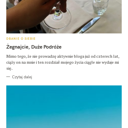
K
DBANIE O SIEBIE
A
T
Żegnajcie, Duże Podróże
E
G
O
Mimo tego, że nie prowadzę aktywnie bloga już od czterech lat,
R
ciąży on na mnie i ten rozdział mojego życia ciągle nie wydaje mi
I
E
się..
Czytaj dalej