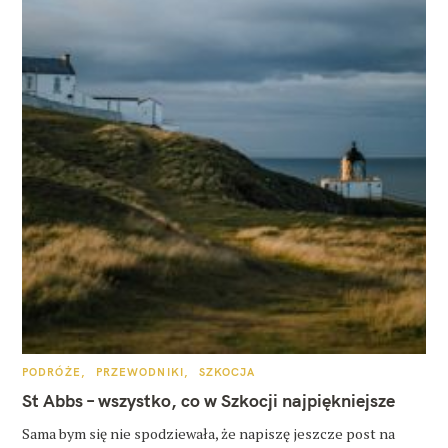
K
PODRÓŻE
PRZEWODNIKI
SZKOCJA
A
T
St Abbs – wszystko, co w Szkocji najpiękniejsze
E
G
O
Sama bym się nie spodziewała, że napiszę jeszcze post na
R