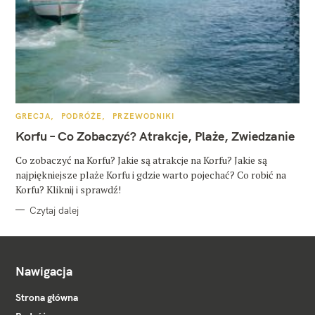
K
GRECJA
PODRÓŻE
PRZEWODNIKI
A
T
Korfu – Co Zobaczyć? Atrakcje, Plaże, Zwiedzanie
E
G
O
Co zobaczyć na Korfu? Jakie są atrakcje na Korfu? Jakie są
R
najpiękniejsze plaże Korfu i gdzie warto pojechać? Co robić na
I
E
Korfu? Kliknij i sprawdź!
Czytaj dalej
Nawigacja
Strona główna