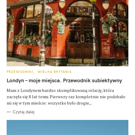
K
PRZEWODNIKI
WIELKA BRYTANIA
A
T
Londyn – moje miejsca. Przewodnik subiektywny
E
G
O
Mam z Londynem bardzo skomplikowaną relację, która
R
zaczęła się 8 lat temu. Pierwszy raz kompletnie nie podobało
I
E
mi się w tym mieście: wszystko było drogie,..
Czytaj dalej