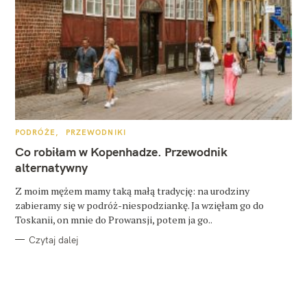
K
PODRÓŻE
PRZEWODNIKI
A
T
Co robiłam w Kopenhadze. Przewodnik
E
G
alternatywny
O
R
Z moim mężem mamy taką małą tradycję: na urodziny
I
E
zabieramy się w podróż-niespodziankę. Ja wzięłam go do
Toskanii, on mnie do Prowansji, potem ja go..
Czytaj dalej