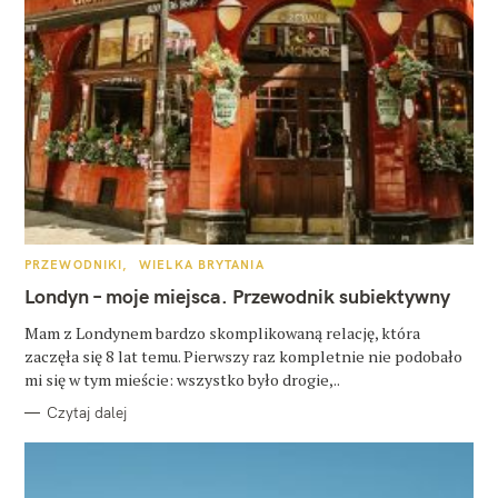
K
PRZEWODNIKI
WIELKA BRYTANIA
A
T
Londyn – moje miejsca. Przewodnik subiektywny
E
G
O
Mam z Londynem bardzo skomplikowaną relację, która
R
zaczęła się 8 lat temu. Pierwszy raz kompletnie nie podobało
I
E
mi się w tym mieście: wszystko było drogie,..
Czytaj dalej