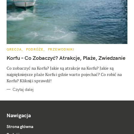
K
GRECJA
PODRÓŻE
PRZEWODNIKI
A
T
Korfu – Co Zobaczyć? Atrakcje, Plaże, Zwiedzanie
E
G
O
Co zobaczyć na Korfu? Jakie są atrakcje na Korfu? Jakie są
R
najpiękniejsze plaże Korfu i gdzie warto pojechać? Co robić na
I
E
Korfu? Kliknij i sprawdź!
Czytaj dalej
Nawigacja
Strona główna