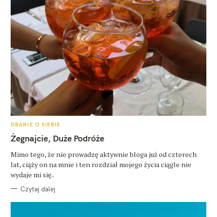
K
DBANIE O SIEBIE
A
T
Żegnajcie, Duże Podróże
E
G
O
Mimo tego, że nie prowadzę aktywnie bloga już od czterech
R
lat, ciąży on na mnie i ten rozdział mojego życia ciągle nie
I
E
wydaje mi się..
Czytaj dalej