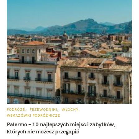
K
PODRÓŻE
PRZEWODNIKI
WŁOCHY
A
WSKAZÓWKI PODRÓŻNICZE
T
E
Palermo – 10 najlepszych miejsc i zabytków,
G
O
których nie możesz przegapić
R
I