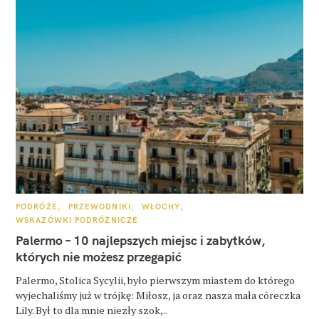
K
PODRÓŻE
PRZEWODNIKI
WŁOCHY
A
WSKAZÓWKI PODRÓŻNICZE
T
E
Palermo – 10 najlepszych miejsc i zabytków,
G
O
których nie możesz przegapić
R
I
E
Palermo, Stolica Sycylii, było pierwszym miastem do którego
wyjechaliśmy już w trójkę: Miłosz, ja oraz nasza mała córeczka
Lily. Był to dla mnie niezły szok,..