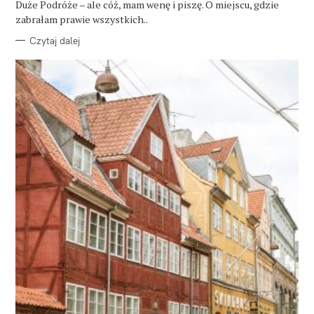
Duże Podróże – ale cóż, mam wenę i piszę. O miejscu, gdzie
I
E
zabrałam prawie wszystkich..
Czytaj dalej