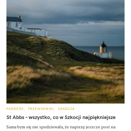
K
PODRÓŻE
PRZEWODNIKI
SZKOCJA
A
T
St Abbs – wszystko, co w Szkocji najpiękniejsze
E
G
O
Sama bym się nie spodziewała, że napiszę jeszcze post na
R