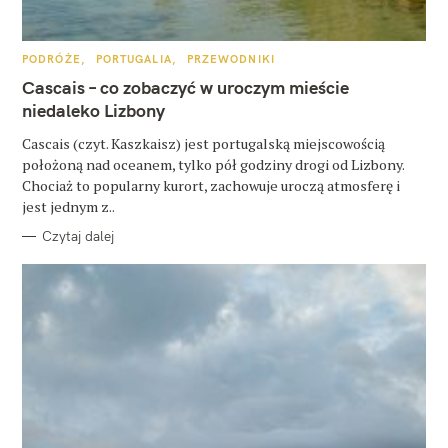
u
k
K
PODRÓŻE
PORTUGALIA
PRZEWODNIKI
a
A
T
Cascais – co zobaczyć w uroczym mieście
E
j
G
niedaleko Lizbony
O
:
R
Cascais (czyt. Kaszkaisz) jest portugalską miejscowością
I
E
położoną nad oceanem, tylko pół godziny drogi od Lizbony.
Chociaż to popularny kurort, zachowuje uroczą atmosferę i
jest jednym z..
Czytaj dalej