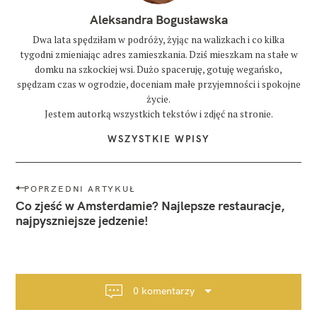
Aleksandra Bogusławska
Dwa lata spędziłam w podróży, żyjąc na walizkach i co kilka
tygodni zmieniając adres zamieszkania. Dziś mieszkam na stałe w
domku na szkockiej wsi. Dużo spaceruję, gotuję wegańsko,
spędzam czas w ogrodzie, doceniam małe przyjemności i spokojne
życie.
Jestem autorką wszystkich tekstów i zdjęć na stronie.
WSZYSTKIE WPISY
N
POPRZEDNI ARTYKUŁ
a
Co zjeść w Amsterdamie? Najlepsze restauracje,
w
najpyszniejsze jedzenie!
i
g
a
c
0 komentarzy
j