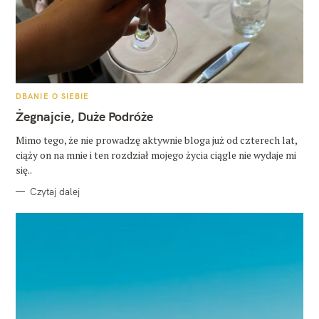
K
DBANIE O SIEBIE
A
T
Żegnajcie, Duże Podróże
E
G
O
Mimo tego, że nie prowadzę aktywnie bloga już od czterech lat,
R
ciąży on na mnie i ten rozdział mojego życia ciągle nie wydaje mi
I
E
się..
Czytaj dalej