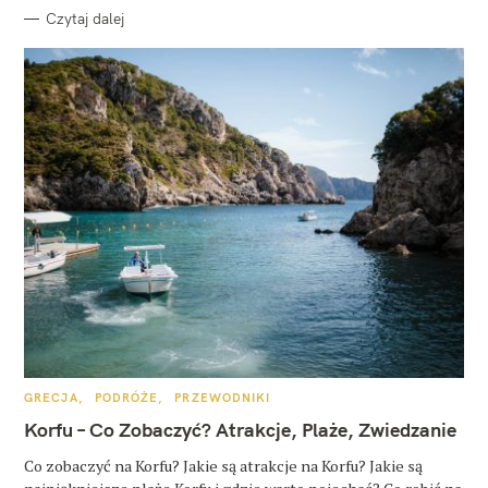
Czytaj dalej
K
GRECJA
PODRÓŻE
PRZEWODNIKI
A
T
Korfu – Co Zobaczyć? Atrakcje, Plaże, Zwiedzanie
E
G
O
Co zobaczyć na Korfu? Jakie są atrakcje na Korfu? Jakie są
R