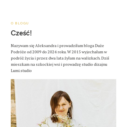
a
p
o
s
O BLOGU
t
Cześć!
a
Nazywam się Aleksandra i prowadziłam bloga Duże
Podróże od 2009 do 2024 roku. W 2015 wyjechałam w
podróż życia i przez dwa lata żyłam na walizkach. Dziś
mieszkam na szkockiej wsi i prowadzę studio dizajnu
Lumi.studio