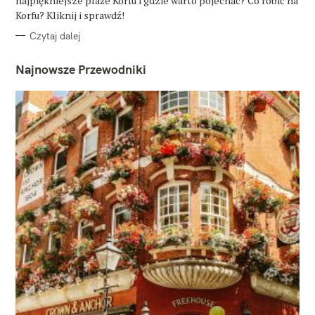
najpiękniejsze plaże Korfu i gdzie warto pojechać? Co robić na
I
E
Korfu? Kliknij i sprawdź!
Czytaj dalej
Najnowsze Przewodniki