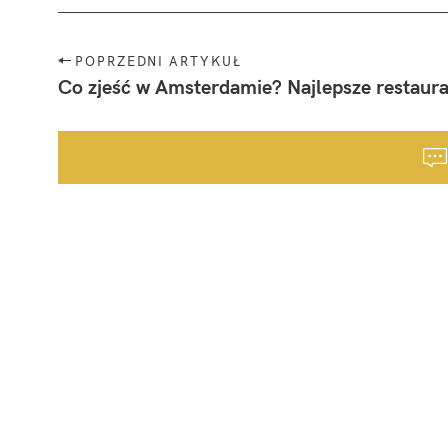
N
POPRZEDNI ARTYKUŁ
a
Co zjeść w Amsterdamie? Najlepsze restaurac
w
i
g
a
c
j
a
p
o
s
t
a