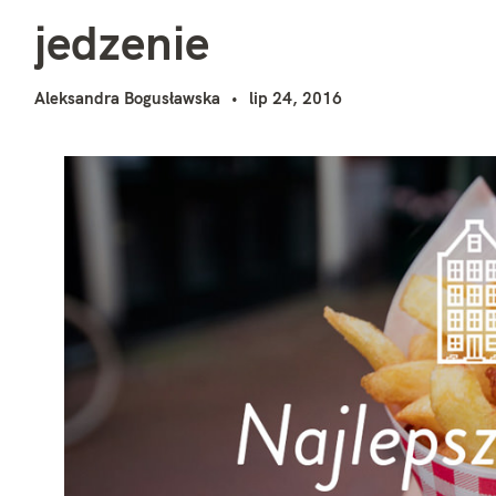
j
i
jedzenie
Aleksandra Bogusławska
lip 24, 2016