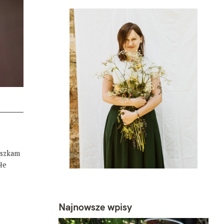
eszkam
łe
Najnowsze wpisy