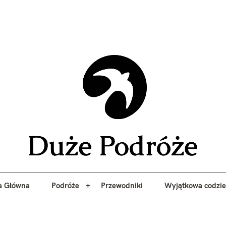
yj niezapomniane przygody z Duże Podróże. Przewodniki, porady, 
a Główna
Podróże
Przewodniki
Wyjątkowa codzi
Duże 
a Główna
Podróże
Przewodniki
Wyjątkowa codzi