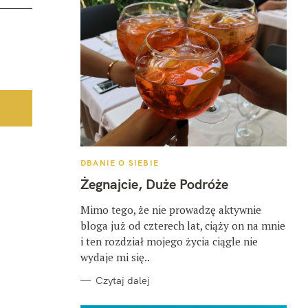
K
DBANIE O SIEBIE
A
T
Żegnajcie, Duże Podróże
E
G
O
Mimo tego, że nie prowadzę aktywnie
R
bloga już od czterech lat, ciąży on na mnie
I
E
i ten rozdział mojego życia ciągle nie
wydaje mi się..
Czytaj dalej