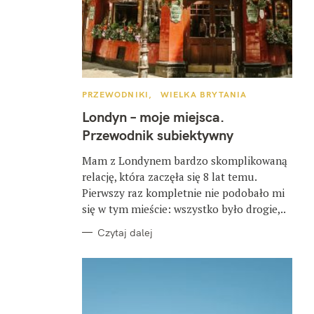
K
PRZEWODNIKI
WIELKA BRYTANIA
A
T
Londyn – moje miejsca.
E
G
Przewodnik subiektywny
O
R
I
Mam z Londynem bardzo skomplikowaną
E
relację, która zaczęła się 8 lat temu.
Pierwszy raz kompletnie nie podobało mi
się w tym mieście: wszystko było drogie,..
Czytaj dalej