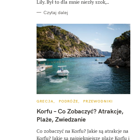
Lily. Był to dla mnie niezły szok,..
Czytaj dalej
K
GRECJA
PODRÓŻE
PRZEWODNIKI
A
T
Korfu – Co Zobaczyć? Atrakcje,
E
G
Plaże, Zwiedzanie
O
R
I
Co zobaczyć na Korfu? Jakie są atrakcje na
E
Korfu? Jakie są najpiękniejsze plaże Korfu i