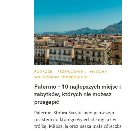
K
PODRÓŻE
PRZEWODNIKI
WŁOCHY
A
WSKAZÓWKI PODRÓŻNICZE
T
E
Palermo – 10 najlepszych miejsc i
G
O
zabytków, których nie możesz
R
I
przegapić
E
Palermo, Stolica Sycylii, było pierwszym
miastem do którego wyjechaliśmy już w
trójkę: Miłosz, ja oraz nasza mała córeczka