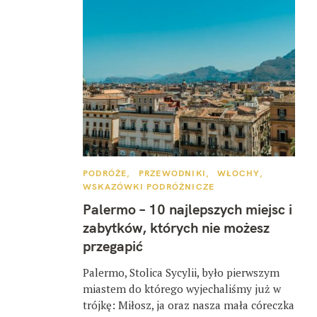
K
PODRÓŻE
PRZEWODNIKI
WŁOCHY
A
WSKAZÓWKI PODRÓŻNICZE
T
E
Palermo – 10 najlepszych miejsc i
G
O
zabytków, których nie możesz
R
I
przegapić
E
Palermo, Stolica Sycylii, było pierwszym
miastem do którego wyjechaliśmy już w
trójkę: Miłosz, ja oraz nasza mała córeczka