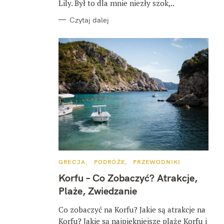
Lily. Był to dla mnie niezły szok,..
Czytaj dalej
K
GRECJA
PODRÓŻE
PRZEWODNIKI
A
T
Korfu – Co Zobaczyć? Atrakcje,
E
G
Plaże, Zwiedzanie
O
R
I
Co zobaczyć na Korfu? Jakie są atrakcje na
E
Korfu? Jakie są najpiękniejsze plaże Korfu i