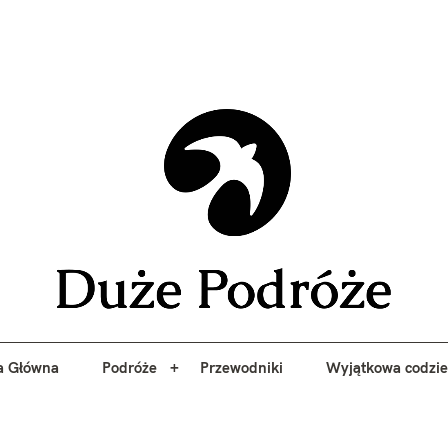
yj niezapomniane przygody z Duże Podróże. Przewodniki, porady, 
a Główna
Podróże
Przewodniki
Wyjątkowa codzi
Duże 
a Główna
Podróże
Przewodniki
Wyjątkowa codzi