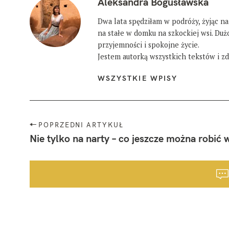
Aleksandra Bogusławska
Dwa lata spędziłam w podróży, żyjąc na
na stałe w domku na szkockiej wsi. Du
przyjemności i spokojne życie.
Jestem autorką wszystkich tekstów i zdj
WSZYSTKIE WPISY
N
POPRZEDNI ARTYKUŁ
a
Nie tylko na narty – co jeszcze można robić w
w
i
g
a
c
j