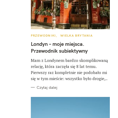
K
PRZEWODNIKI
WIELKA BRYTANIA
A
T
Londyn – moje miejsca.
E
G
Przewodnik subiektywny
O
R
I
Mam z Londynem bardzo skomplikowaną
E
relację, która zaczęła się 8 lat temu.
Pierwszy raz kompletnie nie podobało mi
się w tym mieście: wszystko było drogie,..
Czytaj dalej