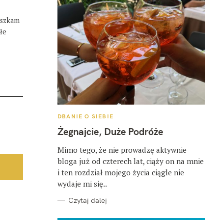
eszkam
łe
K
DBANIE O SIEBIE
A
T
Żegnajcie, Duże Podróże
E
G
O
Mimo tego, że nie prowadzę aktywnie
R
bloga już od czterech lat, ciąży on na mnie
I
E
i ten rozdział mojego życia ciągle nie
wydaje mi się..
Czytaj dalej