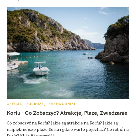
K
GRECJA
PODRÓŻE
PRZEWODNIKI
A
T
Korfu – Co Zobaczyć? Atrakcje, Plaże, Zwiedzanie
E
G
O
Co zobaczyć na Korfu? Jakie są atrakcje na Korfu? Jakie są
R
najpiękniejsze plaże Korfu i gdzie warto pojechać? Co robić na
I
E
Korfu? Kliknij i sprawdź!