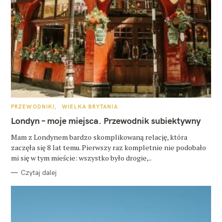
K
PRZEWODNIKI
WIELKA BRYTANIA
A
T
Londyn – moje miejsca. Przewodnik subiektywny
E
G
O
Mam z Londynem bardzo skomplikowaną relację, która
R
zaczęła się 8 lat temu. Pierwszy raz kompletnie nie podobało
I
E
mi się w tym mieście: wszystko było drogie,..
Czytaj dalej