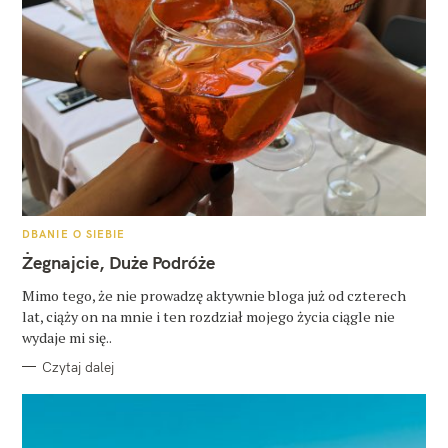
K
DBANIE O SIEBIE
A
T
Żegnajcie, Duże Podróże
E
G
O
Mimo tego, że nie prowadzę aktywnie bloga już od czterech
R
lat, ciąży on na mnie i ten rozdział mojego życia ciągle nie
I
E
wydaje mi się..
Czytaj dalej