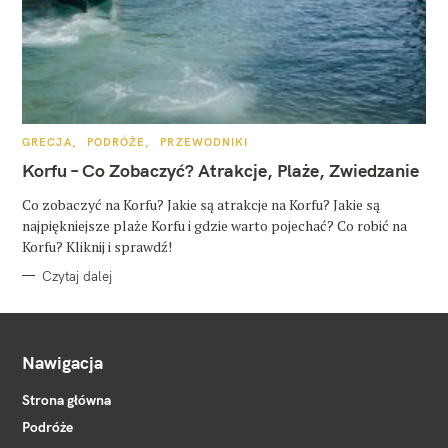
K
GRECJA
PODRÓŻE
PRZEWODNIKI
A
T
Korfu – Co Zobaczyć? Atrakcje, Plaże, Zwiedzanie
E
G
O
Co zobaczyć na Korfu? Jakie są atrakcje na Korfu? Jakie są
R
najpiękniejsze plaże Korfu i gdzie warto pojechać? Co robić na
I
E
Korfu? Kliknij i sprawdź!
Czytaj dalej
Nawigacja
Strona główna
Podróże