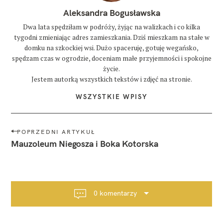
Aleksandra Bogusławska
Dwa lata spędziłam w podróży, żyjąc na walizkach i co kilka
tygodni zmieniając adres zamieszkania. Dziś mieszkam na stałe w
domku na szkockiej wsi. Dużo spaceruję, gotuję wegańsko,
spędzam czas w ogrodzie, doceniam małe przyjemności i spokojne
życie.
Jestem autorką wszystkich tekstów i zdjęć na stronie.
WSZYSTKIE WPISY
N
POPRZEDNI ARTYKUŁ
a
Mauzoleum Niegosza i Boka Kotorska
w
i
g
a
0 komentarzy
c
j