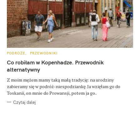
K
PODRÓŻE
PRZEWODNIKI
A
T
Co robiłam w Kopenhadze. Przewodnik
E
G
alternatywny
O
R
Z moim mężem mamy taką małą tradycję: na urodziny
I
E
zabieramy się w podróż-niespodziankę. Ja wzięłam go do
Toskanii, on mnie do Prowansji, potem ja go..
Czytaj dalej