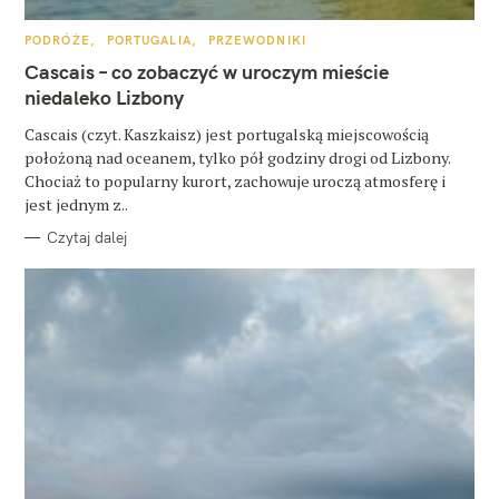
u
k
K
PODRÓŻE
PORTUGALIA
PRZEWODNIKI
A
a
T
Cascais – co zobaczyć w uroczym mieście
E
G
niedaleko Lizbony
j
O
R
:
Cascais (czyt. Kaszkaisz) jest portugalską miejscowością
I
E
położoną nad oceanem, tylko pół godziny drogi od Lizbony.
Chociaż to popularny kurort, zachowuje uroczą atmosferę i
jest jednym z..
Czytaj dalej