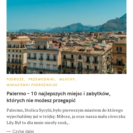
K
PODRÓŻE
PRZEWODNIKI
WŁOCHY
A
WSKAZÓWKI PODRÓŻNICZE
T
E
Palermo – 10 najlepszych miejsc i zabytków,
G
O
których nie możesz przegapić
R
I
E
Palermo, Stolica Sycylii, było pierwszym miastem do którego
wyjechaliśmy już w trójkę: Miłosz, ja oraz nasza mała córeczka
Lily. Był to dla mnie niezły szok,..
Czytaj dalej