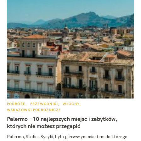
K
PODRÓŻE
PRZEWODNIKI
WŁOCHY
A
WSKAZÓWKI PODRÓŻNICZE
T
E
Palermo – 10 najlepszych miejsc i zabytków,
G
O
których nie możesz przegapić
R
I
E
Palermo, Stolica Sycylii, było pierwszym miastem do którego