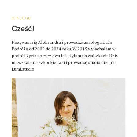
a
p
o
O BLOGU
s
Cześć!
t
a
Nazywam się Aleksandra i prowadziłam bloga Duże
Podróże od 2009 do 2024 roku. W 2015 wyjechałam w
podróż życia i przez dwa lata żyłam na walizkach. Dziś
mieszkam na szkockiej wsi i prowadzę studio dizajnu
Lumi.studio