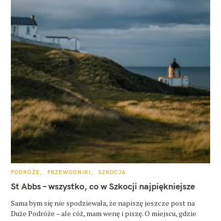
K
PODRÓŻE
PRZEWODNIKI
SZKOCJA
A
T
St Abbs – wszystko, co w Szkocji najpiękniejsze
E
G
O
Sama bym się nie spodziewała, że napiszę jeszcze post na
R
Duże Podróże – ale cóż, mam wenę i piszę. O miejscu, gdzie
I
E