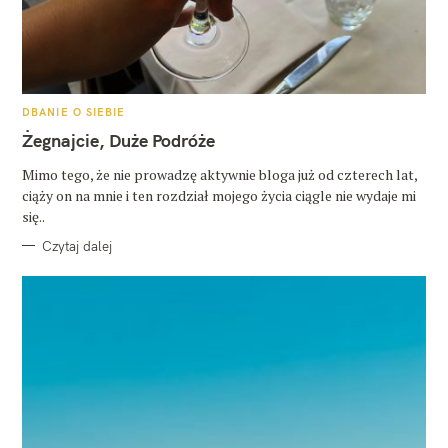
K
DBANIE O SIEBIE
A
T
Żegnajcie, Duże Podróże
E
G
O
Mimo tego, że nie prowadzę aktywnie bloga już od czterech lat,
R
ciąży on na mnie i ten rozdział mojego życia ciągle nie wydaje mi
I
E
się..
Czytaj dalej