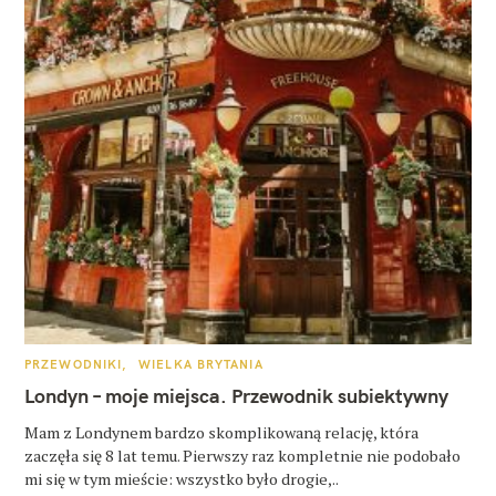
K
PRZEWODNIKI
WIELKA BRYTANIA
A
T
Londyn – moje miejsca. Przewodnik subiektywny
E
G
O
Mam z Londynem bardzo skomplikowaną relację, która
R
zaczęła się 8 lat temu. Pierwszy raz kompletnie nie podobało
I
E
mi się w tym mieście: wszystko było drogie,..