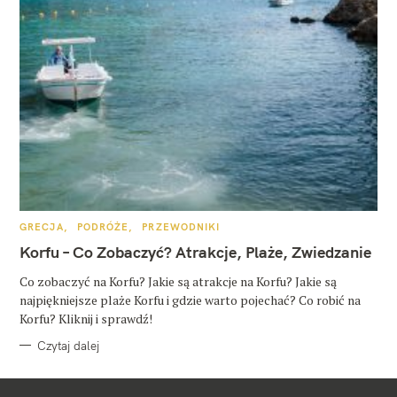
K
GRECJA
PODRÓŻE
PRZEWODNIKI
A
T
Korfu – Co Zobaczyć? Atrakcje, Plaże, Zwiedzanie
E
G
O
Co zobaczyć na Korfu? Jakie są atrakcje na Korfu? Jakie są
R
najpiękniejsze plaże Korfu i gdzie warto pojechać? Co robić na
I
E
Korfu? Kliknij i sprawdź!
Czytaj dalej