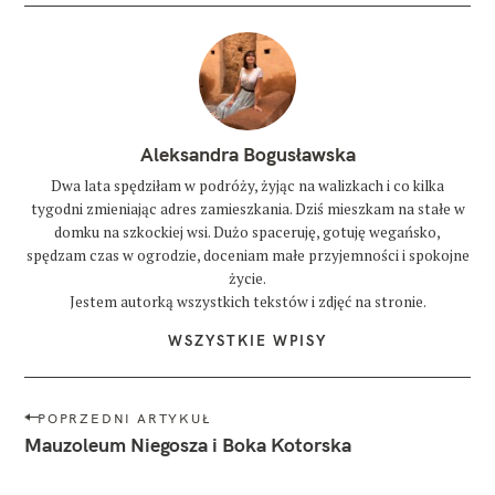
Aleksandra Bogusławska
Dwa lata spędziłam w podróży, żyjąc na walizkach i co kilka
tygodni zmieniając adres zamieszkania. Dziś mieszkam na stałe w
domku na szkockiej wsi. Dużo spaceruję, gotuję wegańsko,
spędzam czas w ogrodzie, doceniam małe przyjemności i spokojne
życie.
Jestem autorką wszystkich tekstów i zdjęć na stronie.
WSZYSTKIE WPISY
N
POPRZEDNI ARTYKUŁ
a
Mauzoleum Niegosza i Boka Kotorska
w
i