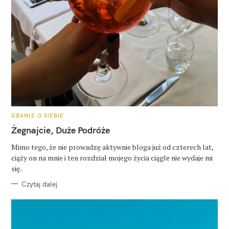
K
DBANIE O SIEBIE
A
T
Żegnajcie, Duże Podróże
E
G
O
Mimo tego, że nie prowadzę aktywnie bloga już od czterech lat,
R
ciąży on na mnie i ten rozdział mojego życia ciągle nie wydaje mi
I
E
się..
Czytaj dalej