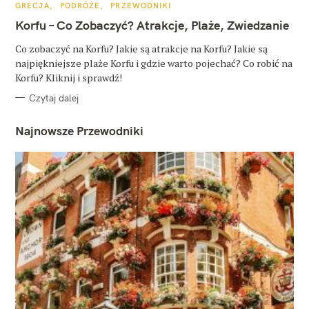
K
GRECJA
PODRÓŻE
PRZEWODNIKI
A
T
Korfu – Co Zobaczyć? Atrakcje, Plaże, Zwiedzanie
E
G
O
Co zobaczyć na Korfu? Jakie są atrakcje na Korfu? Jakie są
R
najpiękniejsze plaże Korfu i gdzie warto pojechać? Co robić na
I
E
Korfu? Kliknij i sprawdź!
Czytaj dalej
Najnowsze Przewodniki