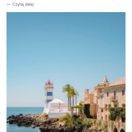
Czytaj dalej
W
y
s