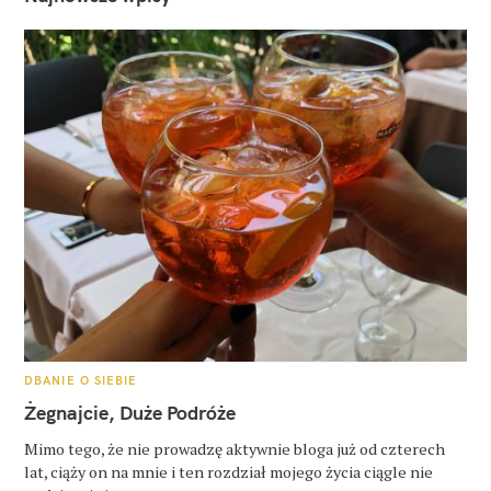
K
DBANIE O SIEBIE
A
T
Żegnajcie, Duże Podróże
E
G
O
Mimo tego, że nie prowadzę aktywnie bloga już od czterech
R
lat, ciąży on na mnie i ten rozdział mojego życia ciągle nie
I
E