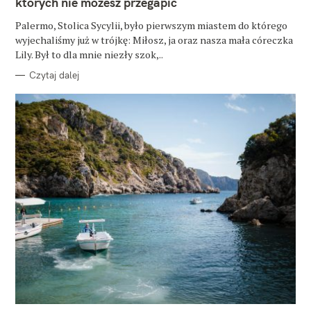
których nie możesz przegapić
R
I
E
Palermo, Stolica Sycylii, było pierwszym miastem do którego
wyjechaliśmy już w trójkę: Miłosz, ja oraz nasza mała córeczka
Lily. Był to dla mnie niezły szok,..
Czytaj dalej