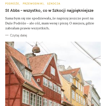
K
PODRÓŻE
PRZEWODNIKI
SZKOCJA
A
T
St Abbs – wszystko, co w Szkocji najpiękniejsze
E
G
O
Sama bym się nie spodziewała, że napiszę jeszcze post na
R
Duże Podróże – ale cóż, mam wenę i piszę. O miejscu, gdzie
I
E
zabrałam prawie wszystkich..
Czytaj dalej