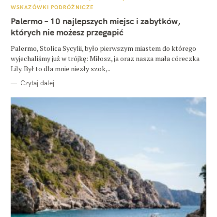
A
WSKAZÓWKI PODRÓŻNICZE
T
E
Palermo – 10 najlepszych miejsc i zabytków,
G
O
których nie możesz przegapić
R
I
E
Palermo, Stolica Sycylii, było pierwszym miastem do którego
wyjechaliśmy już w trójkę: Miłosz, ja oraz nasza mała córeczka
Lily. Był to dla mnie niezły szok,..
Czytaj dalej