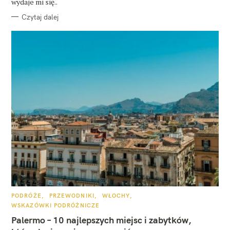
wydaje mi się..
Czytaj dalej
K
PODRÓŻE
PRZEWODNIKI
WŁOCHY
A
WSKAZÓWKI PODRÓŻNICZE
T
E
Palermo – 10 najlepszych miejsc i zabytków,
G
O