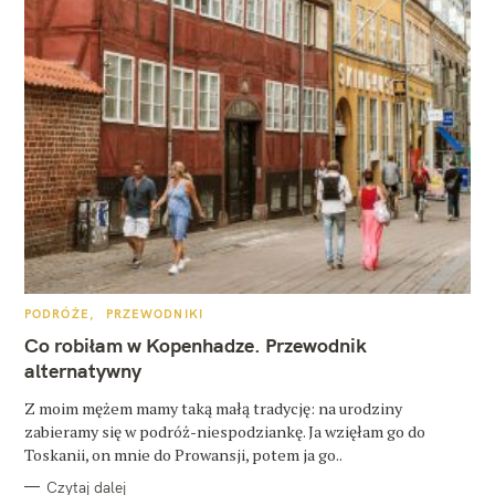
K
PODRÓŻE
PRZEWODNIKI
A
T
Co robiłam w Kopenhadze. Przewodnik
E
G
alternatywny
O
R
Z moim mężem mamy taką małą tradycję: na urodziny
I
E
zabieramy się w podróż-niespodziankę. Ja wzięłam go do
Toskanii, on mnie do Prowansji, potem ja go..
Czytaj dalej