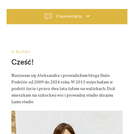
g
a
0 komentarzy
c
j
a
p
o
O BLOGU
s
Cześć!
t
a
Nazywam się Aleksandra i prowadziłam bloga Duże
Podróże od 2009 do 2024 roku. W 2015 wyjechałam w
podróż życia i przez dwa lata żyłam na walizkach. Dziś
mieszkam na szkockiej wsi i prowadzę studio dizajnu
Lumi.studio