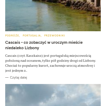
z
u
k
a
j
K
PODRÓŻE
PORTUGALIA
PRZEWODNIKI
A
:
T
Cascais – co zobaczyć w uroczym mieście
E
G
niedaleko Lizbony
O
R
Cascais (czyt. Kaszkaisz) jest portugalską miejscowością
I
E
położoną nad oceanem, tylko pół godziny drogi od Lizbony.
Chociaż to popularny kurort, zachowuje uroczą atmosferę i
jest jednym z..
Czytaj dalej