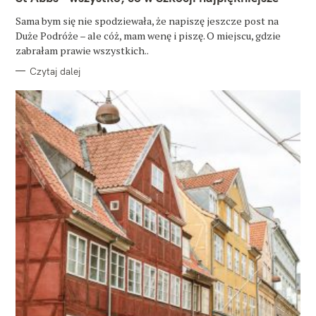
E
G
O
Sama bym się nie spodziewała, że napiszę jeszcze post na
R
Duże Podróże – ale cóż, mam wenę i piszę. O miejscu, gdzie
I
E
zabrałam prawie wszystkich..
Czytaj dalej