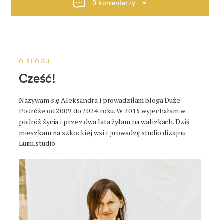
0 komentarzy
c
j
a
p
o
O BLOGU
s
Cześć!
t
a
Nazywam się Aleksandra i prowadziłam bloga Duże
Podróże od 2009 do 2024 roku. W 2015 wyjechałam w
podróż życia i przez dwa lata żyłam na walizkach. Dziś
mieszkam na szkockiej wsi i prowadzę studio dizajnu
Lumi.studio