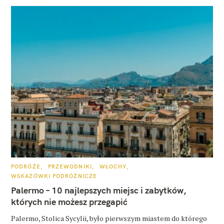
K
PODRÓŻE
PRZEWODNIKI
WŁOCHY
A
WSKAZÓWKI PODRÓŻNICZE
T
E
Palermo – 10 najlepszych miejsc i zabytków,
G
O
których nie możesz przegapić
R
I
E
Palermo, Stolica Sycylii, było pierwszym miastem do którego