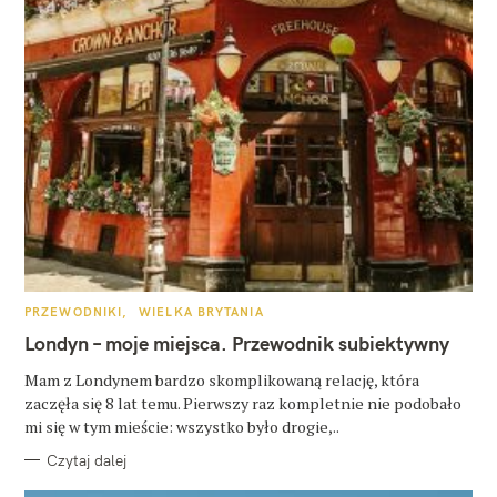
K
PRZEWODNIKI
WIELKA BRYTANIA
A
T
Londyn – moje miejsca. Przewodnik subiektywny
E
G
O
Mam z Londynem bardzo skomplikowaną relację, która
R
zaczęła się 8 lat temu. Pierwszy raz kompletnie nie podobało
I
E
mi się w tym mieście: wszystko było drogie,..
Czytaj dalej