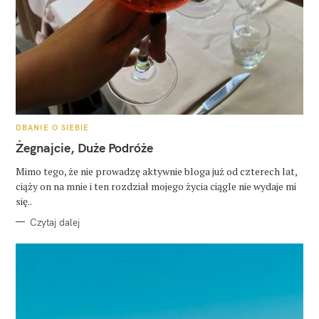
K
DBANIE O SIEBIE
A
T
Żegnajcie, Duże Podróże
E
G
O
Mimo tego, że nie prowadzę aktywnie bloga już od czterech lat,
R
ciąży on na mnie i ten rozdział mojego życia ciągle nie wydaje mi
I
E
się..
Czytaj dalej