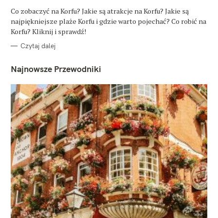
G
O
Co zobaczyć na Korfu? Jakie są atrakcje na Korfu? Jakie są
R
najpiękniejsze plaże Korfu i gdzie warto pojechać? Co robić na
I
E
Korfu? Kliknij i sprawdź!
Czytaj dalej
Najnowsze Przewodniki