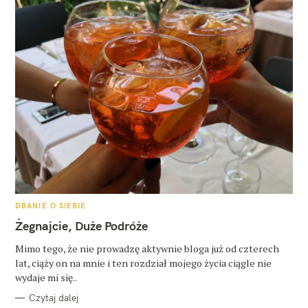
K
DBANIE O SIEBIE
A
T
Żegnajcie, Duże Podróże
E
G
O
Mimo tego, że nie prowadzę aktywnie bloga już od czterech
R
lat, ciąży on na mnie i ten rozdział mojego życia ciągle nie
I
E
wydaje mi się..
Czytaj dalej