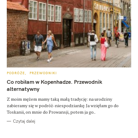
K
PODRÓŻE
PRZEWODNIKI
A
T
Co robiłam w Kopenhadze. Przewodnik
E
G
alternatywny
O
R
Z moim mężem mamy taką małą tradycję: na urodziny
I
E
zabieramy się w podróż-niespodziankę. Ja wzięłam go do
Toskanii, on mnie do Prowansji, potem ja go..
Czytaj dalej