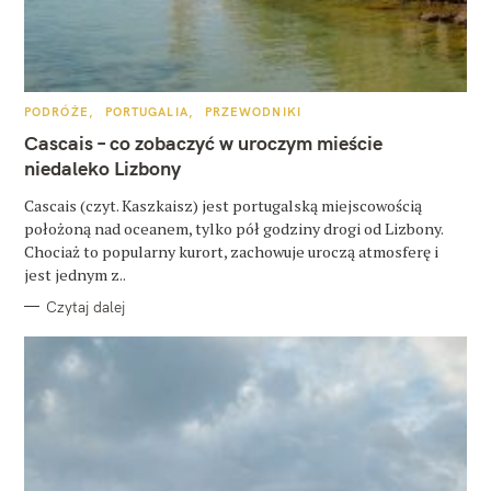
K
PODRÓŻE
PORTUGALIA
PRZEWODNIKI
A
T
Cascais – co zobaczyć w uroczym mieście
E
G
niedaleko Lizbony
O
R
Cascais (czyt. Kaszkaisz) jest portugalską miejscowością
I
E
położoną nad oceanem, tylko pół godziny drogi od Lizbony.
Chociaż to popularny kurort, zachowuje uroczą atmosferę i
jest jednym z..
Czytaj dalej