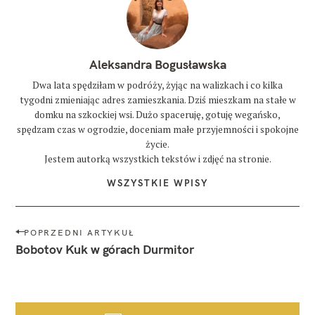
Aleksandra Bogusławska
Dwa lata spędziłam w podróży, żyjąc na walizkach i co kilka
tygodni zmieniając adres zamieszkania. Dziś mieszkam na stałe w
domku na szkockiej wsi. Dużo spaceruję, gotuję wegańsko,
spędzam czas w ogrodzie, doceniam małe przyjemności i spokojne
życie.
Jestem autorką wszystkich tekstów i zdjęć na stronie.
WSZYSTKIE WPISY
N
POPRZEDNI ARTYKUŁ
a
Bobotov Kuk w górach Durmitor
w
i
g
a