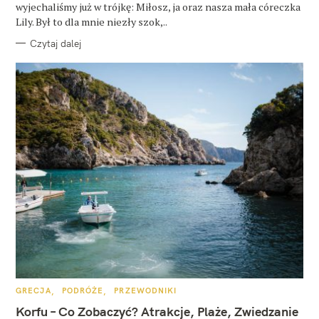
wyjechaliśmy już w trójkę: Miłosz, ja oraz nasza mała córeczka
Lily. Był to dla mnie niezły szok,..
Czytaj dalej
K
GRECJA
PODRÓŻE
PRZEWODNIKI
A
T
Korfu – Co Zobaczyć? Atrakcje, Plaże, Zwiedzanie
E