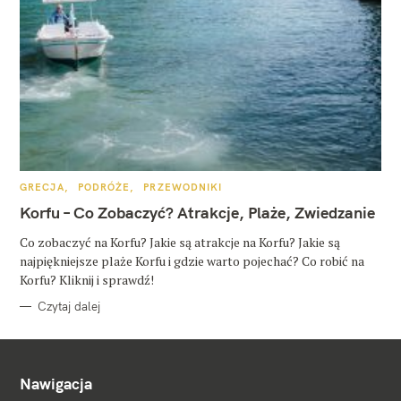
K
GRECJA
PODRÓŻE
PRZEWODNIKI
A
T
Korfu – Co Zobaczyć? Atrakcje, Plaże, Zwiedzanie
E
G
O
Co zobaczyć na Korfu? Jakie są atrakcje na Korfu? Jakie są
R
najpiękniejsze plaże Korfu i gdzie warto pojechać? Co robić na
I
E
Korfu? Kliknij i sprawdź!
Czytaj dalej
Nawigacja