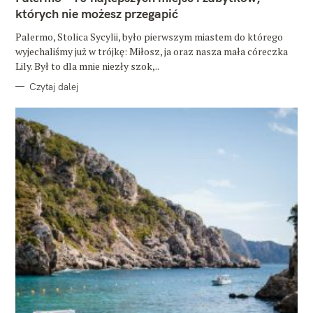
O
których nie możesz przegapić
R
I
E
Palermo, Stolica Sycylii, było pierwszym miastem do którego
wyjechaliśmy już w trójkę: Miłosz, ja oraz nasza mała córeczka
Lily. Był to dla mnie niezły szok,..
Czytaj dalej