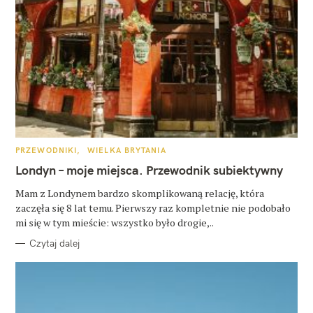
K
PRZEWODNIKI
WIELKA BRYTANIA
A
T
Londyn – moje miejsca. Przewodnik subiektywny
E
G
O
Mam z Londynem bardzo skomplikowaną relację, która
R
zaczęła się 8 lat temu. Pierwszy raz kompletnie nie podobało
I
E
mi się w tym mieście: wszystko było drogie,..
Czytaj dalej