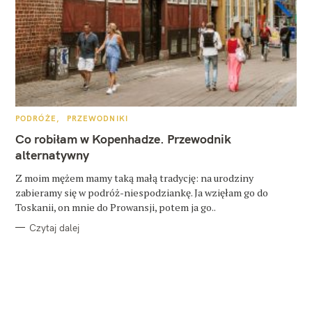
K
PODRÓŻE
PRZEWODNIKI
A
T
Co robiłam w Kopenhadze. Przewodnik
E
G
alternatywny
O
R
Z moim mężem mamy taką małą tradycję: na urodziny
I
E
zabieramy się w podróż-niespodziankę. Ja wzięłam go do
Toskanii, on mnie do Prowansji, potem ja go..
Czytaj dalej