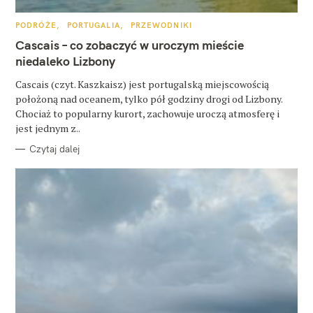
u
k
K
PODRÓŻE
PORTUGALIA
PRZEWODNIKI
A
a
T
Cascais – co zobaczyć w uroczym mieście
E
G
niedaleko Lizbony
j
O
R
:
Cascais (czyt. Kaszkaisz) jest portugalską miejscowością
I
E
położoną nad oceanem, tylko pół godziny drogi od Lizbony.
Chociaż to popularny kurort, zachowuje uroczą atmosferę i
jest jednym z..
Czytaj dalej