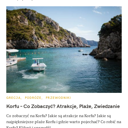
K
GRECJA
PODRÓŻE
PRZEWODNIKI
A
T
Korfu – Co Zobaczyć? Atrakcje, Plaże, Zwiedzanie
E
G
O
Co zobaczyć na Korfu? Jakie są atrakcje na Korfu? Jakie są
R
najpiękniejsze plaże Korfu i gdzie warto pojechać? Co robić na
I
E
Korfu? Kliknij i sprawdź!