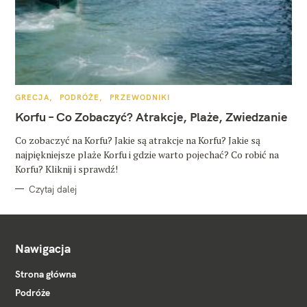
K
GRECJA
PODRÓŻE
PRZEWODNIKI
A
T
Korfu – Co Zobaczyć? Atrakcje, Plaże, Zwiedzanie
E
G
O
Co zobaczyć na Korfu? Jakie są atrakcje na Korfu? Jakie są
R
najpiękniejsze plaże Korfu i gdzie warto pojechać? Co robić na
I
E
Korfu? Kliknij i sprawdź!
Czytaj dalej
Nawigacja
Strona główna
Podróże