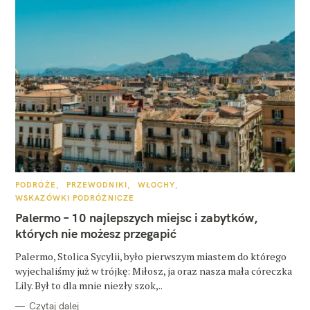
K
PODRÓŻE
PRZEWODNIKI
WŁOCHY
A
WSKAZÓWKI PODRÓŻNICZE
T
E
Palermo – 10 najlepszych miejsc i zabytków,
G
O
których nie możesz przegapić
R
I
E
Palermo, Stolica Sycylii, było pierwszym miastem do którego
wyjechaliśmy już w trójkę: Miłosz, ja oraz nasza mała córeczka
Lily. Był to dla mnie niezły szok,..
Czytaj dalej