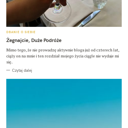
K
DBANIE O SIEBIE
A
T
Żegnajcie, Duże Podróże
E
G
O
Mimo tego, że nie prowadzę aktywnie bloga już od czterech lat,
R
ciąży on na mnie i ten rozdział mojego życia ciągle nie wydaje mi
I
E
się..
Czytaj dalej