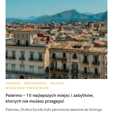
K
PODRÓŻE
PRZEWODNIKI
WŁOCHY
A
WSKAZÓWKI PODRÓŻNICZE
T
E
Palermo – 10 najlepszych miejsc i zabytków,
G
O
których nie możesz przegapić
R
I
E
Palermo, Stolica Sycylii, było pierwszym miastem do którego