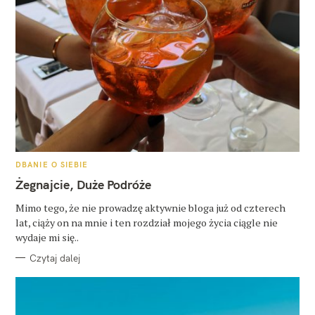
K
DBANIE O SIEBIE
A
T
Żegnajcie, Duże Podróże
E
G
O
Mimo tego, że nie prowadzę aktywnie bloga już od czterech
R
lat, ciąży on na mnie i ten rozdział mojego życia ciągle nie
I
E
wydaje mi się..
Czytaj dalej