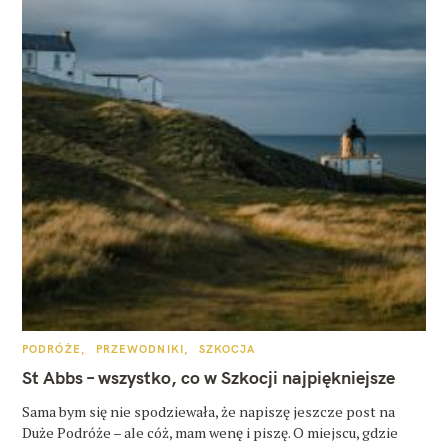
K
PODRÓŻE
PRZEWODNIKI
SZKOCJA
A
T
St Abbs – wszystko, co w Szkocji najpiękniejsze
E
G
O
Sama bym się nie spodziewała, że napiszę jeszcze post na
R
Duże Podróże – ale cóż, mam wenę i piszę. O miejscu, gdzie
I
E