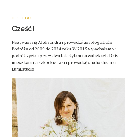
a
p
o
O BLOGU
s
Cześć!
t
a
Nazywam się Aleksandra i prowadziłam bloga Duże
Podróże od 2009 do 2024 roku. W 2015 wyjechałam w
podróż życia i przez dwa lata żyłam na walizkach. Dziś
mieszkam na szkockiej wsi i prowadzę studio dizajnu
Lumi.studio