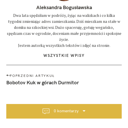
Aleksandra Bogusławska
Dwa lata spędziłam w podróży, żyjąc na walizkach i co kilka
tygodni zmieniając adres zamieszkania. Dziś mieszkam na stałe w
domku na szkockiej wsi. Dużo spaceruję, gotuję wegańsko,
spędzam czas w ogrodzie, doceniam małe przyjemności i spokojne
życie.
Jestem autorką wszystkich tekstów i zdjęć na stronie.
WSZYSTKIE WPISY
N
POPRZEDNI ARTYKUŁ
a
Bobotov Kuk w górach Durmitor
w
i
g
a
0 komentarzy
c
j