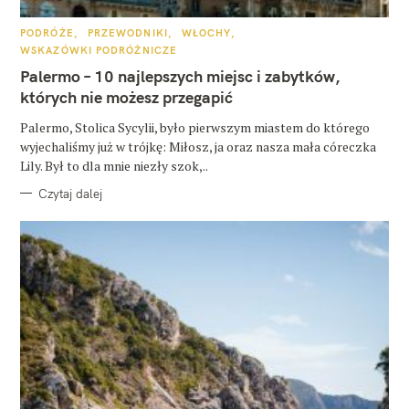
K
PODRÓŻE
PRZEWODNIKI
WŁOCHY
A
WSKAZÓWKI PODRÓŻNICZE
T
E
Palermo – 10 najlepszych miejsc i zabytków,
G
O
których nie możesz przegapić
R
I
E
Palermo, Stolica Sycylii, było pierwszym miastem do którego
wyjechaliśmy już w trójkę: Miłosz, ja oraz nasza mała córeczka
Lily. Był to dla mnie niezły szok,..
Czytaj dalej