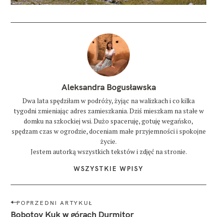
Aleksandra Bogusławska
Dwa lata spędziłam w podróży, żyjąc na walizkach i co kilka
tygodni zmieniając adres zamieszkania. Dziś mieszkam na stałe w
domku na szkockiej wsi. Dużo spaceruję, gotuję wegańsko,
spędzam czas w ogrodzie, doceniam małe przyjemności i spokojne
życie.
Jestem autorką wszystkich tekstów i zdjęć na stronie.
WSZYSTKIE WPISY
N
POPRZEDNI ARTYKUŁ
a
Bobotov Kuk w górach Durmitor