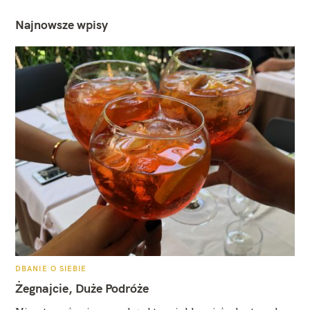
Najnowsze wpisy
K
DBANIE O SIEBIE
A
T
Żegnajcie, Duże Podróże
E
G
O