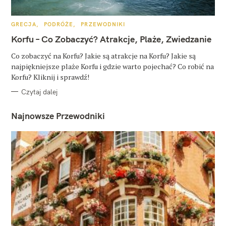
K
GRECJA
PODRÓŻE
PRZEWODNIKI
A
T
Korfu – Co Zobaczyć? Atrakcje, Plaże, Zwiedzanie
E
G
O
Co zobaczyć na Korfu? Jakie są atrakcje na Korfu? Jakie są
R
najpiękniejsze plaże Korfu i gdzie warto pojechać? Co robić na
I
E
Korfu? Kliknij i sprawdź!
Czytaj dalej
Najnowsze Przewodniki