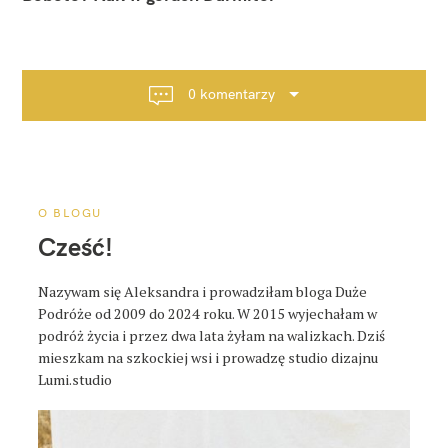
w
i
g
a
0 komentarzy
c
j
a
p
o
O BLOGU
s
Cześć!
t
a
Nazywam się Aleksandra i prowadziłam bloga Duże
Podróże od 2009 do 2024 roku. W 2015 wyjechałam w
podróż życia i przez dwa lata żyłam na walizkach. Dziś
mieszkam na szkockiej wsi i prowadzę studio dizajnu
Lumi.studio