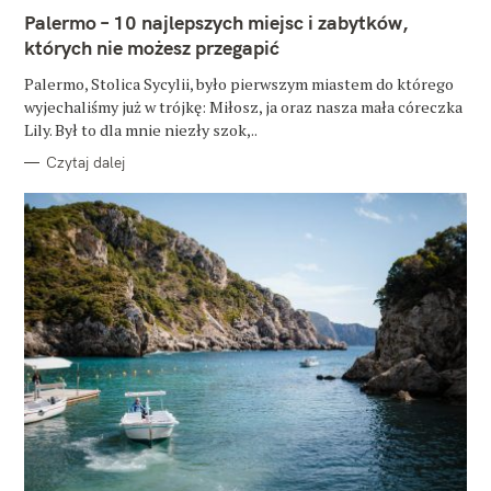
E
Palermo – 10 najlepszych miejsc i zabytków,
G
O
których nie możesz przegapić
R
I
E
Palermo, Stolica Sycylii, było pierwszym miastem do którego
wyjechaliśmy już w trójkę: Miłosz, ja oraz nasza mała córeczka
Lily. Był to dla mnie niezły szok,..
Czytaj dalej