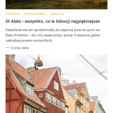
K
PODRÓŻE
PRZEWODNIKI
SZKOCJA
A
T
St Abbs – wszystko, co w Szkocji najpiękniejsze
E
G
O
Sama bym się nie spodziewała, że napiszę jeszcze post na
R
Duże Podróże – ale cóż, mam wenę i piszę. O miejscu, gdzie
I
E
zabrałam prawie wszystkich..
Czytaj dalej