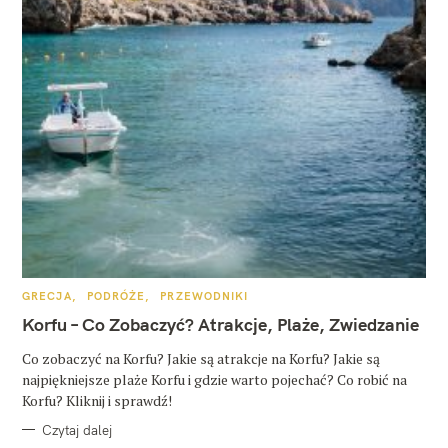
K
GRECJA
PODRÓŻE
PRZEWODNIKI
A
T
Korfu – Co Zobaczyć? Atrakcje, Plaże, Zwiedzanie
E
G
O
Co zobaczyć na Korfu? Jakie są atrakcje na Korfu? Jakie są
R
najpiękniejsze plaże Korfu i gdzie warto pojechać? Co robić na
I
E
Korfu? Kliknij i sprawdź!
Czytaj dalej