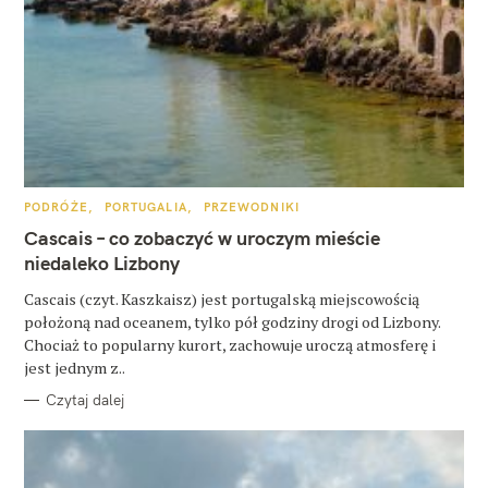
W
K
PODRÓŻE
PORTUGALIA
PRZEWODNIKI
A
y
T
Cascais – co zobaczyć w uroczym mieście
E
s
G
niedaleko Lizbony
O
R
z
Cascais (czyt. Kaszkaisz) jest portugalską miejscowością
I
E
położoną nad oceanem, tylko pół godziny drogi od Lizbony.
u
Chociaż to popularny kurort, zachowuje uroczą atmosferę i
k
jest jednym z..
a
Czytaj dalej
j
: