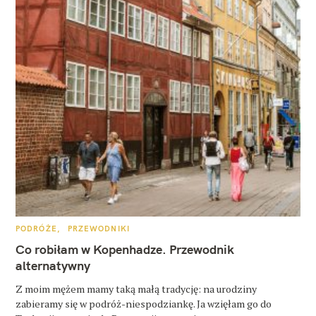
K
PODRÓŻE
PRZEWODNIKI
A
T
Co robiłam w Kopenhadze. Przewodnik
E
G
alternatywny
O
R
Z moim mężem mamy taką małą tradycję: na urodziny
I
E
zabieramy się w podróż-niespodziankę. Ja wzięłam go do