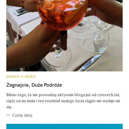
K
DBANIE O SIEBIE
A
T
Żegnajcie, Duże Podróże
E
G
O
Mimo tego, że nie prowadzę aktywnie bloga już od czterech lat,
R
ciąży on na mnie i ten rozdział mojego życia ciągle nie wydaje mi
I
E
się..
Czytaj dalej