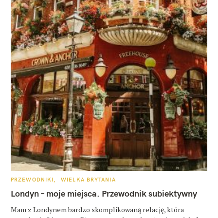
K
PRZEWODNIKI
WIELKA BRYTANIA
A
T
Londyn – moje miejsca. Przewodnik subiektywny
E
G
O
Mam z Londynem bardzo skomplikowaną relację, która
R