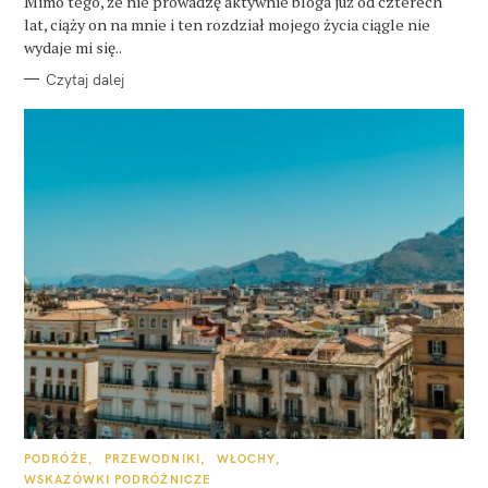
Mimo tego, że nie prowadzę aktywnie bloga już od czterech
R
lat, ciąży on na mnie i ten rozdział mojego życia ciągle nie
I
E
wydaje mi się..
Czytaj dalej
K
PODRÓŻE
PRZEWODNIKI
WŁOCHY
A
WSKAZÓWKI PODRÓŻNICZE
T