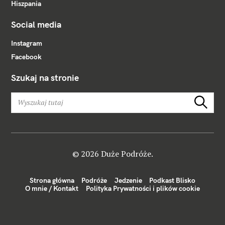
Hiszpania
Social media
Instagram
Facebook
Szukaj na stronie
W
Szukaj
y
s
z
u
k
© 2026 Duże Podróże.
a
j
Strona główna
Podróże
Jedzenie
Podkast Blisko
:
O mnie / Kontakt
Polityka Prywatności i plików cookie