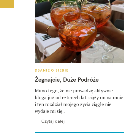
K
DBANIE O SIEBIE
A
T
Żegnajcie, Duże Podróże
E
G
O
Mimo tego, że nie prowadzę aktywnie
R
bloga już od czterech lat, ciąży on na mnie
I
E
i ten rozdział mojego życia ciągle nie
wydaje mi się..
Czytaj dalej