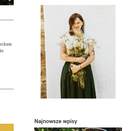
eszkam
łe
Najnowsze wpisy