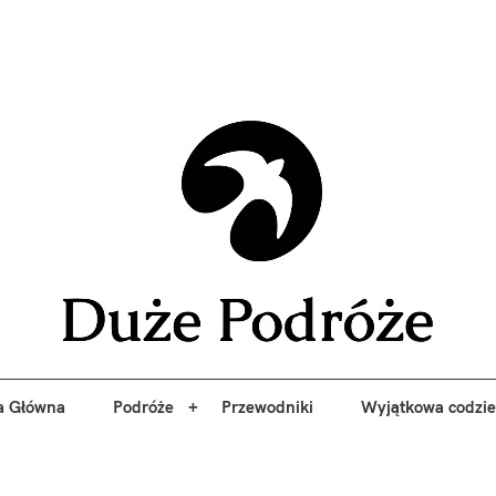
yj niezapomniane przygody z Duże Podróże. Przewodniki, porady, 
a Główna
Podróże
Przewodniki
Wyjątkowa codzi
Duże 
a Główna
Podróże
Przewodniki
Wyjątkowa codzi