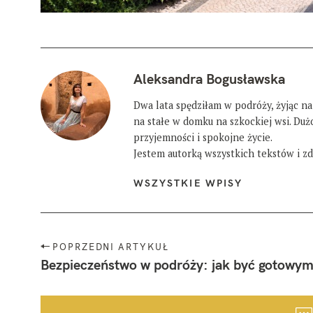
Aleksandra Bogusławska
Dwa lata spędziłam w podróży, żyjąc na
na stałe w domku na szkockiej wsi. Du
przyjemności i spokojne życie.
Jestem autorką wszystkich tekstów i zdj
WSZYSTKIE WPISY
N
POPRZEDNI ARTYKUŁ
a
Bezpieczeństwo w podróży: jak być gotowym
w
i