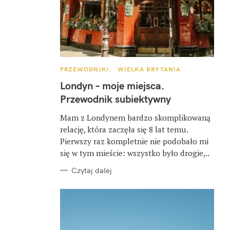
K
PRZEWODNIKI
WIELKA BRYTANIA
A
T
Londyn – moje miejsca.
E
G
Przewodnik subiektywny
O
R
I
Mam z Londynem bardzo skomplikowaną
E
relację, która zaczęła się 8 lat temu.
Pierwszy raz kompletnie nie podobało mi
się w tym mieście: wszystko było drogie,..
Czytaj dalej