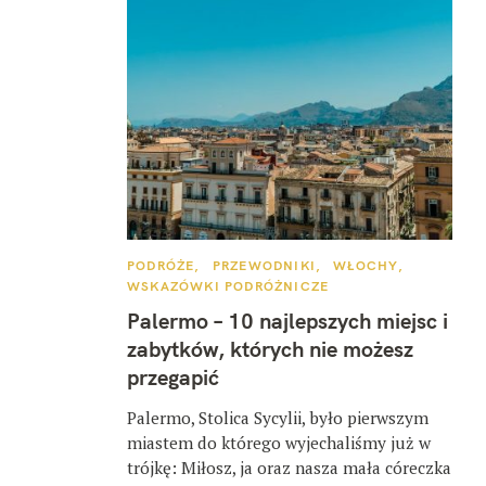
K
PODRÓŻE
PRZEWODNIKI
WŁOCHY
A
WSKAZÓWKI PODRÓŻNICZE
T
E
Palermo – 10 najlepszych miejsc i
G
O
zabytków, których nie możesz
R
I
przegapić
E
Palermo, Stolica Sycylii, było pierwszym
miastem do którego wyjechaliśmy już w
trójkę: Miłosz, ja oraz nasza mała córeczka