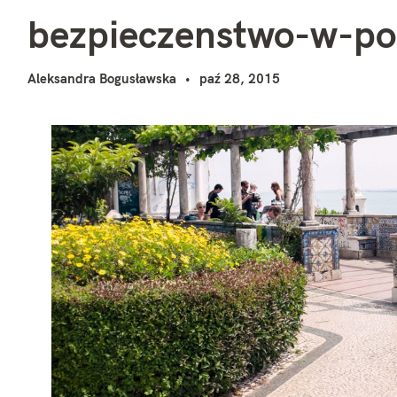
b
i
bezpieczenstwo-w-po
Aleksandra Bogusławska
paź 28, 2015