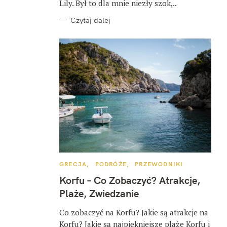
Lily. Był to dla mnie niezły szok,..
Czytaj dalej
K
GRECJA
PODRÓŻE
PRZEWODNIKI
A
T
Korfu – Co Zobaczyć? Atrakcje,
E
G
Plaże, Zwiedzanie
O
R
I
Co zobaczyć na Korfu? Jakie są atrakcje na
E
Korfu? Jakie są najpiękniejsze plaże Korfu i