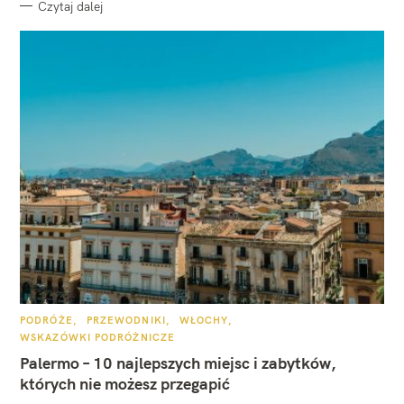
Czytaj dalej
K
PODRÓŻE
PRZEWODNIKI
WŁOCHY
A
WSKAZÓWKI PODRÓŻNICZE
T
E
Palermo – 10 najlepszych miejsc i zabytków,
G
O
których nie możesz przegapić
R
I