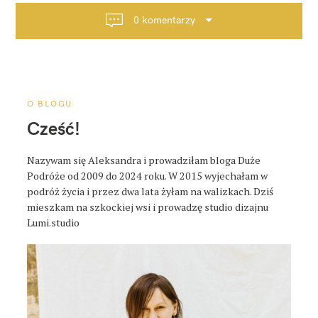
a
0 komentarzy
c
j
a
p
o
O BLOGU
s
Cześć!
t
a
Nazywam się Aleksandra i prowadziłam bloga Duże
Podróże od 2009 do 2024 roku. W 2015 wyjechałam w
podróż życia i przez dwa lata żyłam na walizkach. Dziś
mieszkam na szkockiej wsi i prowadzę studio dizajnu
Lumi.studio