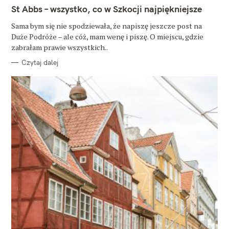
T
St Abbs – wszystko, co w Szkocji najpiękniejsze
E
G
O
Sama bym się nie spodziewała, że napiszę jeszcze post na
R
Duże Podróże – ale cóż, mam wenę i piszę. O miejscu, gdzie
I
E
zabrałam prawie wszystkich..
Czytaj dalej