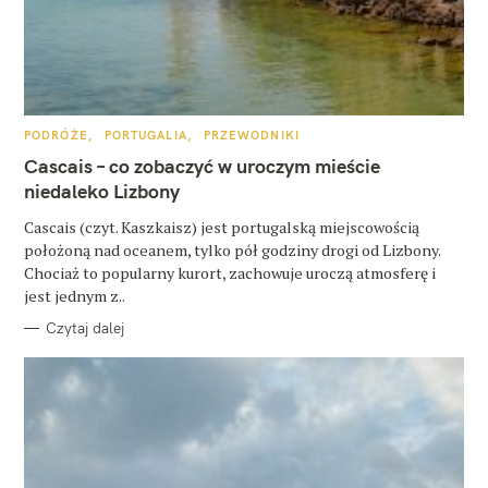
K
PODRÓŻE
PORTUGALIA
PRZEWODNIKI
A
W
T
Cascais – co zobaczyć w uroczym mieście
E
G
niedaleko Lizbony
y
O
R
s
Cascais (czyt. Kaszkaisz) jest portugalską miejscowością
I
E
położoną nad oceanem, tylko pół godziny drogi od Lizbony.
z
Chociaż to popularny kurort, zachowuje uroczą atmosferę i
u
jest jednym z..
k
Czytaj dalej
a
j
: