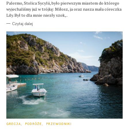
E
Palermo, Stolica Sycylii, było pierwszym miastem do którego
wyjechaliśmy już w trójkę: Miłosz, ja oraz nasza mała córeczka
Lily. Był to dla mnie niezły szok,..
Czytaj dalej
K
GRECJA
PODRÓŻE
PRZEWODNIKI
A