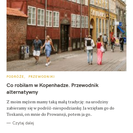
K
PODRÓŻE
PRZEWODNIKI
A
T
Co robiłam w Kopenhadze. Przewodnik
E
G
alternatywny
O
R
Z moim mężem mamy taką małą tradycję: na urodziny
I
E
zabieramy się w podróż-niespodziankę. Ja wzięłam go do
Toskanii, on mnie do Prowansji, potem ja go..
Czytaj dalej