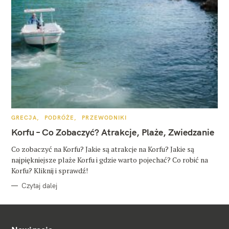
K
GRECJA
PODRÓŻE
PRZEWODNIKI
A
T
Korfu – Co Zobaczyć? Atrakcje, Plaże, Zwiedzanie
E
G
O
Co zobaczyć na Korfu? Jakie są atrakcje na Korfu? Jakie są
R
najpiękniejsze plaże Korfu i gdzie warto pojechać? Co robić na
I
E
Korfu? Kliknij i sprawdź!
Czytaj dalej