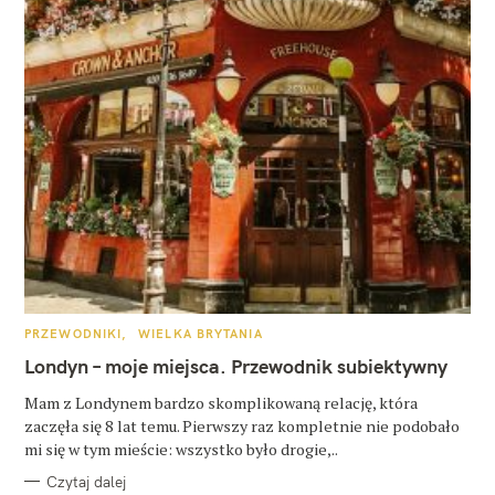
K
PRZEWODNIKI
WIELKA BRYTANIA
A
T
Londyn – moje miejsca. Przewodnik subiektywny
E
G
O
Mam z Londynem bardzo skomplikowaną relację, która
R
zaczęła się 8 lat temu. Pierwszy raz kompletnie nie podobało
I
E
mi się w tym mieście: wszystko było drogie,..
Czytaj dalej