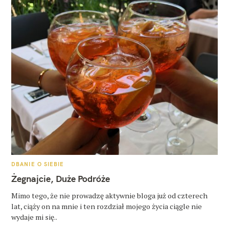
K
DBANIE O SIEBIE
A
T
Żegnajcie, Duże Podróże
E
G
O
Mimo tego, że nie prowadzę aktywnie bloga już od czterech
R
lat, ciąży on na mnie i ten rozdział mojego życia ciągle nie
I
E
wydaje mi się..