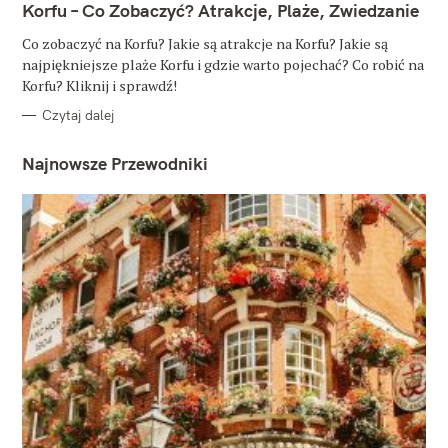
T
Korfu – Co Zobaczyć? Atrakcje, Plaże, Zwiedzanie
E
G
O
Co zobaczyć na Korfu? Jakie są atrakcje na Korfu? Jakie są
R
najpiękniejsze plaże Korfu i gdzie warto pojechać? Co robić na
I
E
Korfu? Kliknij i sprawdź!
Czytaj dalej
Najnowsze Przewodniki