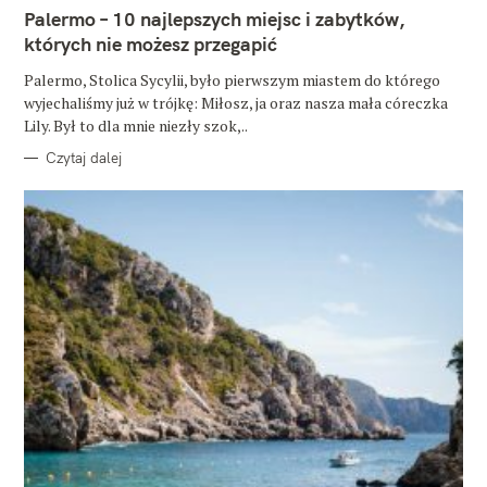
E
Palermo – 10 najlepszych miejsc i zabytków,
G
O
których nie możesz przegapić
R
I
E
Palermo, Stolica Sycylii, było pierwszym miastem do którego
wyjechaliśmy już w trójkę: Miłosz, ja oraz nasza mała córeczka
Lily. Był to dla mnie niezły szok,..
Czytaj dalej