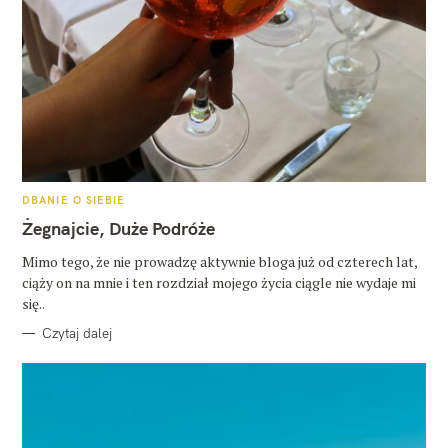
K
DBANIE O SIEBIE
A
T
Żegnajcie, Duże Podróże
E
G
O
Mimo tego, że nie prowadzę aktywnie bloga już od czterech lat,
R
ciąży on na mnie i ten rozdział mojego życia ciągle nie wydaje mi
I
E
się..
Czytaj dalej