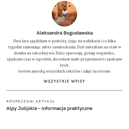
Aleksandra Bogusławska
Dwa lata spędziłam w podróży, żyjąc na walizkach i co kilka
tygodni zmieniając adres zamieszkania. Dziś mieszkam na stałe w
domku na szkockiej wsi. Dużo spaceruję, gotuję wegańsko,
spędzam czas w ogrodzie, doceniam małe przyjemności i spokojne
życie.
Jestem autorką wszystkich tekstów i zdjęć na stronie.
WSZYSTKIE WPISY
N
POPRZEDNI ARTYKUŁ
a
Alpy Julijskie – informacje praktyczne
w
i
g