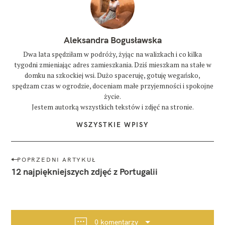
Aleksandra Bogusławska
Dwa lata spędziłam w podróży, żyjąc na walizkach i co kilka
tygodni zmieniając adres zamieszkania. Dziś mieszkam na stałe w
domku na szkockiej wsi. Dużo spaceruję, gotuję wegańsko,
spędzam czas w ogrodzie, doceniam małe przyjemności i spokojne
życie.
Jestem autorką wszystkich tekstów i zdjęć na stronie.
WSZYSTKIE WPISY
N
POPRZEDNI ARTYKUŁ
a
12 najpiękniejszych zdjęć z Portugalii
w
i
g
a
0 komentarzy