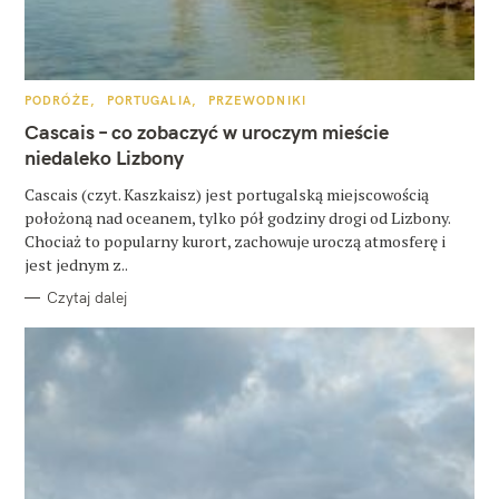
u
k
a
K
PODRÓŻE
PORTUGALIA
PRZEWODNIKI
A
j
T
Cascais – co zobaczyć w uroczym mieście
E
G
niedaleko Lizbony
:
O
R
Cascais (czyt. Kaszkaisz) jest portugalską miejscowością
I
E
położoną nad oceanem, tylko pół godziny drogi od Lizbony.
Chociaż to popularny kurort, zachowuje uroczą atmosferę i
jest jednym z..
Czytaj dalej