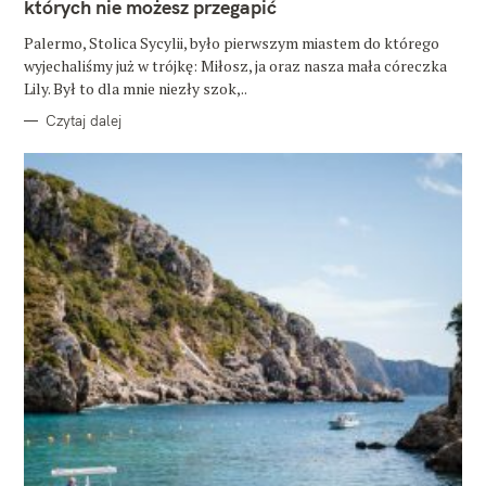
których nie możesz przegapić
R
I
E
Palermo, Stolica Sycylii, było pierwszym miastem do którego
wyjechaliśmy już w trójkę: Miłosz, ja oraz nasza mała córeczka
Lily. Był to dla mnie niezły szok,..
Czytaj dalej