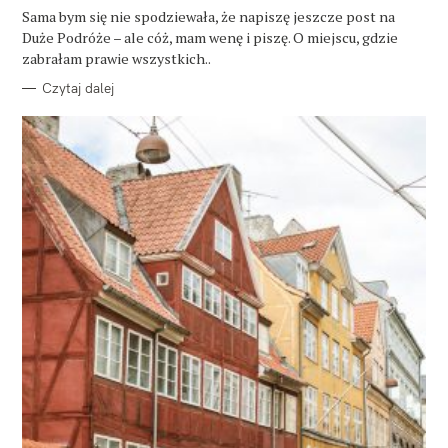
G
O
Sama bym się nie spodziewała, że napiszę jeszcze post na
R
Duże Podróże – ale cóż, mam wenę i piszę. O miejscu, gdzie
I
E
zabrałam prawie wszystkich..
Czytaj dalej