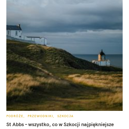
K
PODRÓŻE
PRZEWODNIKI
SZKOCJA
A
T
St Abbs – wszystko, co w Szkocji najpiękniejsze
E