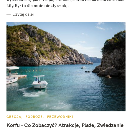
Lily. Był to dla mnie niezły szok,..
Czytaj dalej
K
GRECJA
PODRÓŻE
PRZEWODNIKI
A
T
Korfu – Co Zobaczyć? Atrakcje, Plaże, Zwiedzanie
E
G