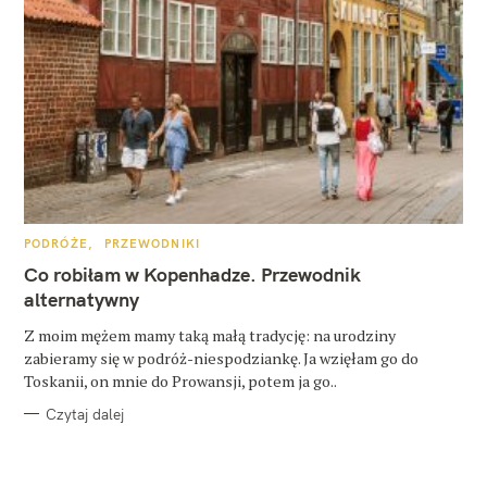
K
PODRÓŻE
PRZEWODNIKI
A
T
Co robiłam w Kopenhadze. Przewodnik
E
G
alternatywny
O
R
Z moim mężem mamy taką małą tradycję: na urodziny
I
E
zabieramy się w podróż-niespodziankę. Ja wzięłam go do
Toskanii, on mnie do Prowansji, potem ja go..
Czytaj dalej