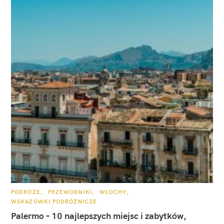
K
PODRÓŻE
PRZEWODNIKI
WŁOCHY
A
WSKAZÓWKI PODRÓŻNICZE
T
E
Palermo – 10 najlepszych miejsc i zabytków,
G
O