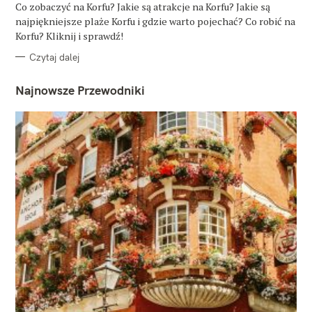
O
Co zobaczyć na Korfu? Jakie są atrakcje na Korfu? Jakie są
R
najpiękniejsze plaże Korfu i gdzie warto pojechać? Co robić na
I
E
Korfu? Kliknij i sprawdź!
Czytaj dalej
Najnowsze Przewodniki