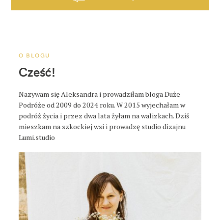
c
j
a
p
o
O BLOGU
s
Cześć!
t
a
Nazywam się Aleksandra i prowadziłam bloga Duże
Podróże od 2009 do 2024 roku. W 2015 wyjechałam w
podróż życia i przez dwa lata żyłam na walizkach. Dziś
mieszkam na szkockiej wsi i prowadzę studio dizajnu
Lumi.studio