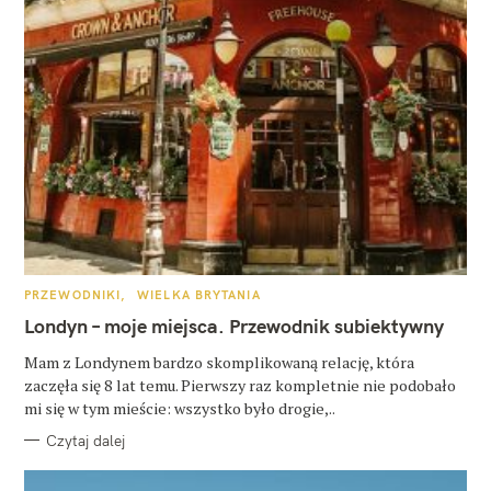
K
PRZEWODNIKI
WIELKA BRYTANIA
A
T
Londyn – moje miejsca. Przewodnik subiektywny
E
G
O
Mam z Londynem bardzo skomplikowaną relację, która
R
zaczęła się 8 lat temu. Pierwszy raz kompletnie nie podobało
I
E
mi się w tym mieście: wszystko było drogie,..
Czytaj dalej