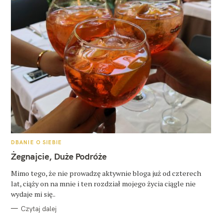
K
DBANIE O SIEBIE
A
T
Żegnajcie, Duże Podróże
E
G
O
Mimo tego, że nie prowadzę aktywnie bloga już od czterech
R
lat, ciąży on na mnie i ten rozdział mojego życia ciągle nie
I
E
wydaje mi się..
Czytaj dalej