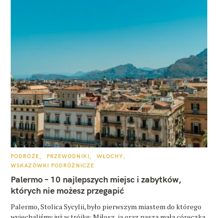
K
PODRÓŻE
PRZEWODNIKI
WŁOCHY
A
WSKAZÓWKI PODRÓŻNICZE
T
E
Palermo – 10 najlepszych miejsc i zabytków,
G
O
których nie możesz przegapić
R
I
E
Palermo, Stolica Sycylii, było pierwszym miastem do którego
wyjechaliśmy już w trójkę: Miłosz, ja oraz nasza mała córeczka