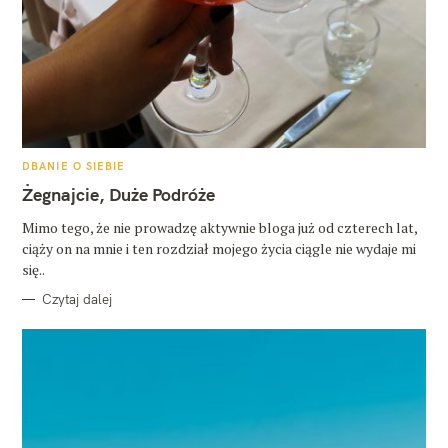
K
DBANIE O SIEBIE
A
T
Żegnajcie, Duże Podróże
E
G
O
Mimo tego, że nie prowadzę aktywnie bloga już od czterech lat,
R
ciąży on na mnie i ten rozdział mojego życia ciągle nie wydaje mi
I
E
się..
Czytaj dalej