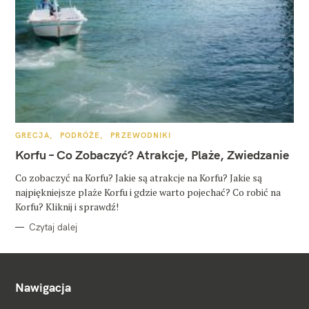
K
GRECJA
PODRÓŻE
PRZEWODNIKI
A
T
Korfu – Co Zobaczyć? Atrakcje, Plaże, Zwiedzanie
E
G
O
Co zobaczyć na Korfu? Jakie są atrakcje na Korfu? Jakie są
R
najpiękniejsze plaże Korfu i gdzie warto pojechać? Co robić na
I
E
Korfu? Kliknij i sprawdź!
Czytaj dalej
Nawigacja