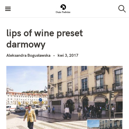
P
Duże Podróże
r
S
z
z
u
k
e
lips of wine preset
a
j
j
darmowy
d
ź
Aleksandra Bogusławska
kwi 3, 2017
d
o
t
r
e
ś
c
i