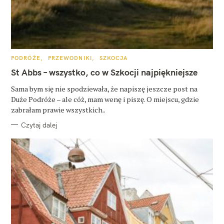
K
PODRÓŻE
PRZEWODNIKI
SZKOCJA
A
T
St Abbs – wszystko, co w Szkocji najpiękniejsze
E
G
O
Sama bym się nie spodziewała, że napiszę jeszcze post na
R
Duże Podróże – ale cóż, mam wenę i piszę. O miejscu, gdzie
I
E
zabrałam prawie wszystkich..
Czytaj dalej