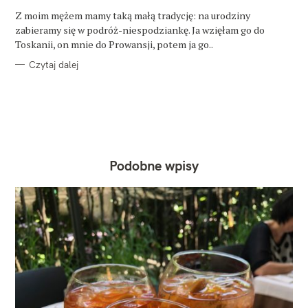
R
Z moim mężem mamy taką małą tradycję: na urodziny
I
E
zabieramy się w podróż-niespodziankę. Ja wzięłam go do
Toskanii, on mnie do Prowansji, potem ja go..
Czytaj dalej
Podobne wpisy