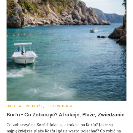
K
GRECJA
PODRÓŻE
PRZEWODNIKI
A
T
Korfu – Co Zobaczyć? Atrakcje, Plaże, Zwiedzanie
E
G
O
Co zobaczyć na Korfu? Jakie są atrakcje na Korfu? Jakie są
R
najpiękniejsze plaże Korfu i gdzie warto pojechać? Co robić na
I