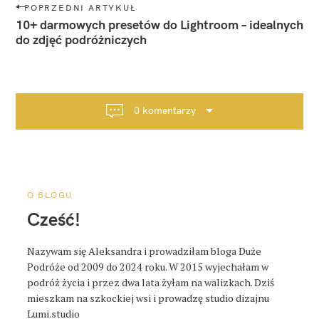
N
POPRZEDNI ARTYKUŁ
a
10+ darmowych presetów do Lightroom – idealnych
w
do zdjęć podróżniczych
i
g
a
c
0 komentarzy
j
a
p
o
s
O BLOGU
t
Cześć!
a
Nazywam się Aleksandra i prowadziłam bloga Duże
Podróże od 2009 do 2024 roku. W 2015 wyjechałam w
podróż życia i przez dwa lata żyłam na walizkach. Dziś
mieszkam na szkockiej wsi i prowadzę studio dizajnu
Lumi.studio