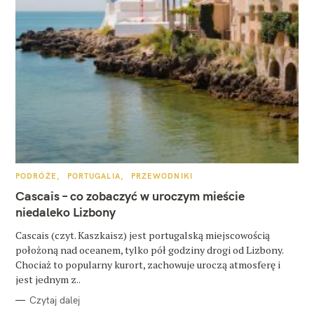
W
y
K
PODRÓŻE
PORTUGALIA
PRZEWODNIKI
A
s
T
Cascais – co zobaczyć w uroczym mieście
E
z
G
niedaleko Lizbony
O
R
u
Cascais (czyt. Kaszkaisz) jest portugalską miejscowością
I
E
położoną nad oceanem, tylko pół godziny drogi od Lizbony.
k
Chociaż to popularny kurort, zachowuje uroczą atmosferę i
a
jest jednym z..
j
Czytaj dalej