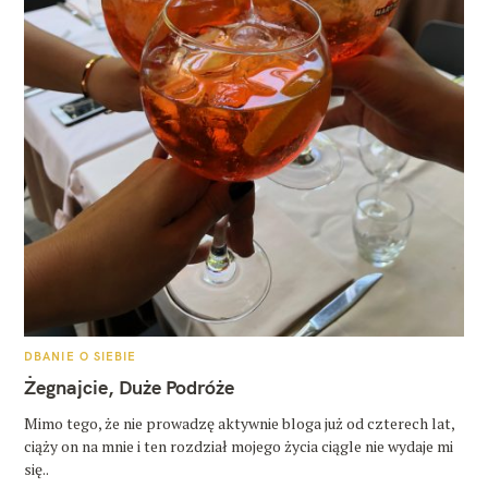
K
DBANIE O SIEBIE
A
T
Żegnajcie, Duże Podróże
E
G
O
Mimo tego, że nie prowadzę aktywnie bloga już od czterech lat,
R
ciąży on na mnie i ten rozdział mojego życia ciągle nie wydaje mi
I
E
się..