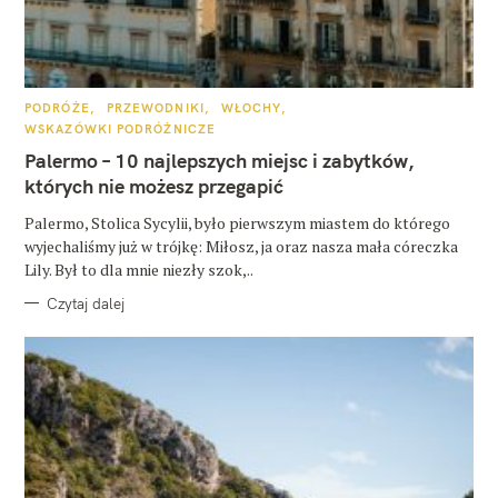
K
PODRÓŻE
PRZEWODNIKI
WŁOCHY
A
WSKAZÓWKI PODRÓŻNICZE
T
E
Palermo – 10 najlepszych miejsc i zabytków,
G
O
których nie możesz przegapić
R
I
E
Palermo, Stolica Sycylii, było pierwszym miastem do którego
wyjechaliśmy już w trójkę: Miłosz, ja oraz nasza mała córeczka
Lily. Był to dla mnie niezły szok,..
Czytaj dalej