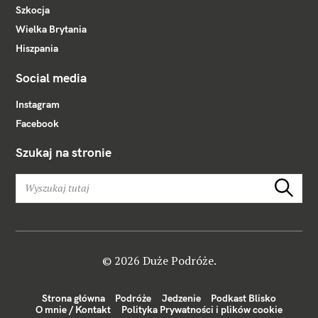
Szkocja
Wielka Brytania
Hiszpania
Social media
Instagram
Facebook
Szukaj na stronie
W
Szukaj
y
s
z
u
k
© 2026 Duże Podróże.
a
j
Strona główna
Podróże
Jedzenie
Podkast Blisko
:
O mnie / Kontakt
Polityka Prywatności i plików cookie