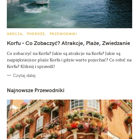
K
GRECJA
PODRÓŻE
PRZEWODNIKI
A
T
Korfu – Co Zobaczyć? Atrakcje, Plaże, Zwiedzanie
E
G
O
Co zobaczyć na Korfu? Jakie są atrakcje na Korfu? Jakie są
R
najpiękniejsze plaże Korfu i gdzie warto pojechać? Co robić na
I
E
Korfu? Kliknij i sprawdź!
Czytaj dalej
Najnowsze Przewodniki