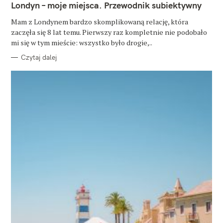
T
Londyn – moje miejsca. Przewodnik subiektywny
E
G
O
Mam z Londynem bardzo skomplikowaną relację, która
R
zaczęła się 8 lat temu. Pierwszy raz kompletnie nie podobało
I
E
mi się w tym mieście: wszystko było drogie,..
Czytaj dalej