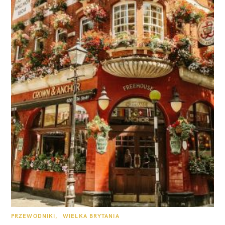
K
PRZEWODNIKI
WIELKA BRYTANIA
A