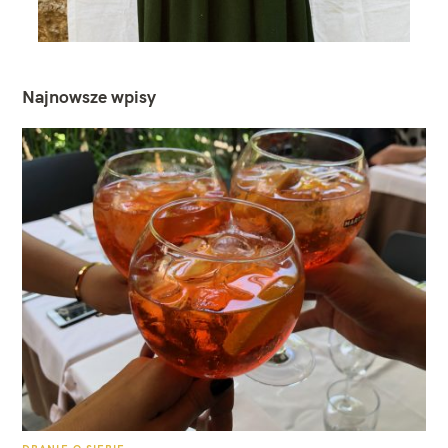
Najnowsze wpisy
K