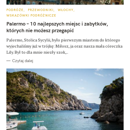
K
PODRÓŻE
PRZEWODNIKI
WŁOCHY
A
WSKAZÓWKI PODRÓŻNICZE
T
E
Palermo – 10 najlepszych miejsc i zabytków,
G
O
których nie możesz przegapić
R
I
E
Palermo, Stolica Sycylii, było pierwszym miastem do którego
wyjechaliśmy już w trójkę: Miłosz, ja oraz nasza mała córeczka
Lily. Był to dla mnie niezły szok,..
Czytaj dalej