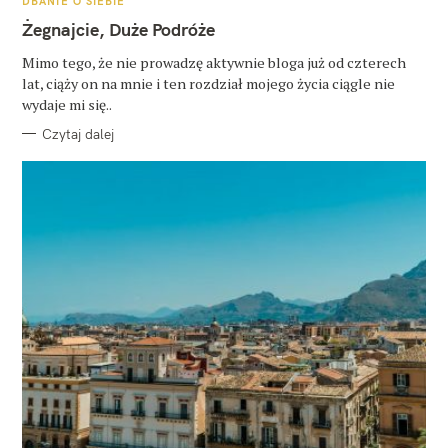
DBANIE O SIEBIE
A
T
Żegnajcie, Duże Podróże
E
G
O
Mimo tego, że nie prowadzę aktywnie bloga już od czterech
R
lat, ciąży on na mnie i ten rozdział mojego życia ciągle nie
I
E
wydaje mi się..
Czytaj dalej