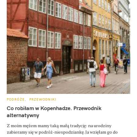
K
PODRÓŻE
PRZEWODNIKI
A
T
Co robiłam w Kopenhadze. Przewodnik
E
G
alternatywny
O
R
Z moim mężem mamy taką małą tradycję: na urodziny
I
E
zabieramy się w podróż-niespodziankę. Ja wzięłam go do