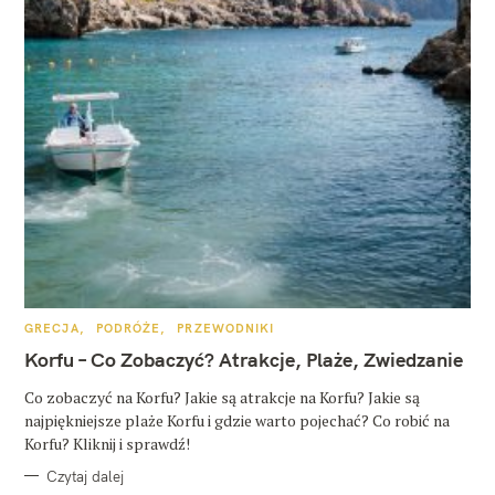
K
GRECJA
PODRÓŻE
PRZEWODNIKI
A
T
Korfu – Co Zobaczyć? Atrakcje, Plaże, Zwiedzanie
E
G
O
Co zobaczyć na Korfu? Jakie są atrakcje na Korfu? Jakie są
R
najpiękniejsze plaże Korfu i gdzie warto pojechać? Co robić na
I
E
Korfu? Kliknij i sprawdź!
Czytaj dalej