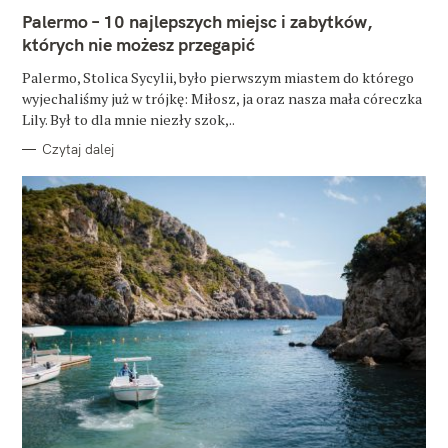
E
Palermo – 10 najlepszych miejsc i zabytków,
G
O
których nie możesz przegapić
R
I
E
Palermo, Stolica Sycylii, było pierwszym miastem do którego
wyjechaliśmy już w trójkę: Miłosz, ja oraz nasza mała córeczka
Lily. Był to dla mnie niezły szok,..
Czytaj dalej