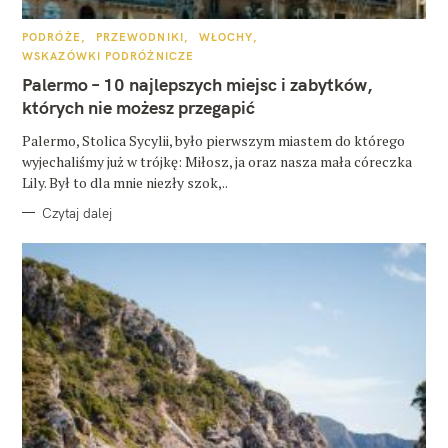
K
PODRÓŻE
PRZEWODNIKI
WŁOCHY
A
WSKAZÓWKI PODRÓŻNICZE
T
E
Palermo – 10 najlepszych miejsc i zabytków,
G
O
których nie możesz przegapić
R
I
E
Palermo, Stolica Sycylii, było pierwszym miastem do którego
wyjechaliśmy już w trójkę: Miłosz, ja oraz nasza mała córeczka
Lily. Był to dla mnie niezły szok,..
Czytaj dalej