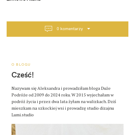
w
i
g
a
0 komentarzy
c
j
a
p
o
O BLOGU
s
Cześć!
t
a
Nazywam się Aleksandra i prowadziłam bloga Duże
Podróże od 2009 do 2024 roku. W 2015 wyjechałam w
podróż życia i przez dwa lata żyłam na walizkach. Dziś
mieszkam na szkockiej wsi i prowadzę studio dizajnu
Lumi.studio