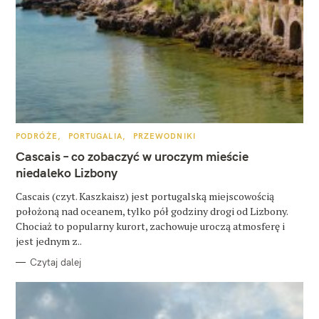
W
K
PODRÓŻE
PORTUGALIA
PRZEWODNIKI
A
y
T
Cascais – co zobaczyć w uroczym mieście
E
s
G
niedaleko Lizbony
O
R
z
Cascais (czyt. Kaszkaisz) jest portugalską miejscowością
I
E
położoną nad oceanem, tylko pół godziny drogi od Lizbony.
u
Chociaż to popularny kurort, zachowuje uroczą atmosferę i
k
jest jednym z..
a
Czytaj dalej
j
: