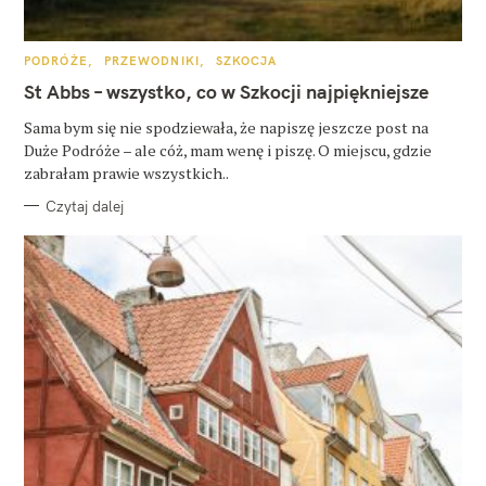
K
PODRÓŻE
PRZEWODNIKI
SZKOCJA
A
T
St Abbs – wszystko, co w Szkocji najpiękniejsze
E
G
O
Sama bym się nie spodziewała, że napiszę jeszcze post na
R
Duże Podróże – ale cóż, mam wenę i piszę. O miejscu, gdzie
I
E
zabrałam prawie wszystkich..
Czytaj dalej