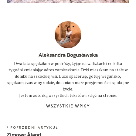
Aleksandra Bogusławska
Dwa lata spędziłam w podróży, żyjąc na walizkach i co kilka
tygodni zmieniając adres zamieszkania. Dziś mieszkam na stałe w
domku na szkockiej wsi. Dużo spaceruję, gotuję wegańsko,
spędzam czas w ogrodzie, doceniam małe przyjemności i spokojne
życie.
Jestem autorką wszystkich tekstów i zdjęć na stronie.
WSZYSTKIE WPISY
N
POPRZEDNI ARTYKUŁ
a
Zimowe Åland