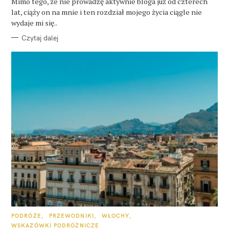
Mimo tego, że nie prowadzę aktywnie bloga już od czterech
R
lat, ciąży on na mnie i ten rozdział mojego życia ciągle nie
I
E
wydaje mi się..
Czytaj dalej
K
PODRÓŻE
PRZEWODNIKI
WŁOCHY
A
WSKAZÓWKI PODRÓŻNICZE
T