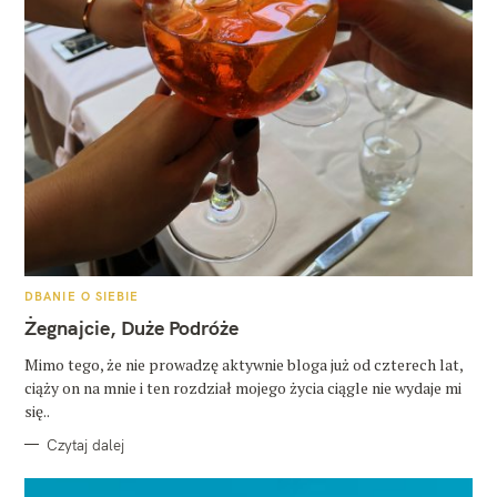
K
DBANIE O SIEBIE
A
T
Żegnajcie, Duże Podróże
E
G
O
Mimo tego, że nie prowadzę aktywnie bloga już od czterech lat,
R
ciąży on na mnie i ten rozdział mojego życia ciągle nie wydaje mi
I
E
się..
Czytaj dalej