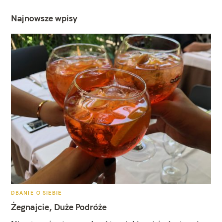
Najnowsze wpisy
K
DBANIE O SIEBIE
A
T
Żegnajcie, Duże Podróże
E
G
O