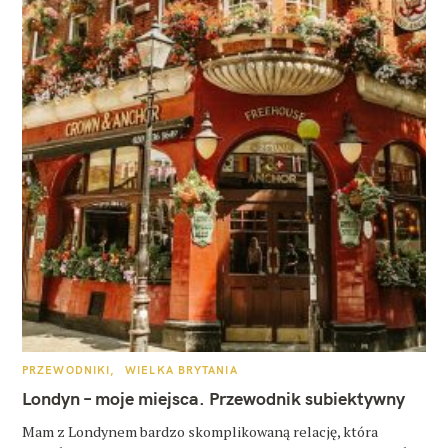
K
PRZEWODNIKI
WIELKA BRYTANIA
A
T
Londyn – moje miejsca. Przewodnik subiektywny
E
G
O
Mam z Londynem bardzo skomplikowaną relację, która
R