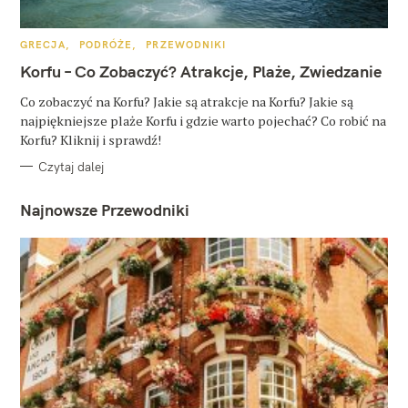
K
GRECJA
PODRÓŻE
PRZEWODNIKI
A
T
Korfu – Co Zobaczyć? Atrakcje, Plaże, Zwiedzanie
E
G
O
Co zobaczyć na Korfu? Jakie są atrakcje na Korfu? Jakie są
R
najpiękniejsze plaże Korfu i gdzie warto pojechać? Co robić na
I
E
Korfu? Kliknij i sprawdź!
Czytaj dalej
Najnowsze Przewodniki