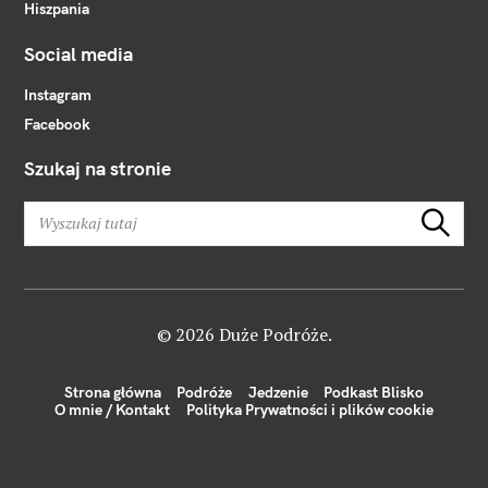
Hiszpania
Social media
Instagram
Facebook
Szukaj na stronie
W
Szukaj
y
s
z
u
k
© 2026 Duże Podróże.
a
j
Strona główna
Podróże
Jedzenie
Podkast Blisko
:
O mnie / Kontakt
Polityka Prywatności i plików cookie