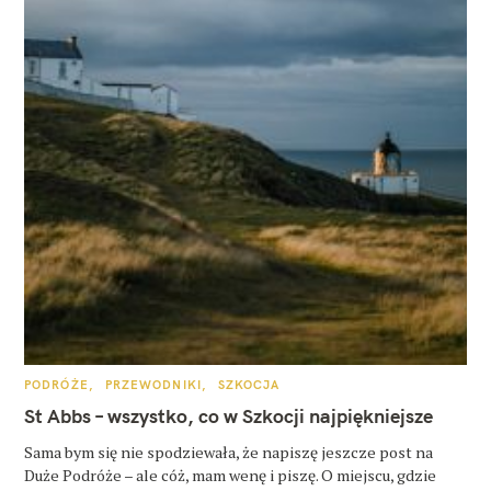
K
PODRÓŻE
PRZEWODNIKI
SZKOCJA
A
T
St Abbs – wszystko, co w Szkocji najpiękniejsze
E
G
O
Sama bym się nie spodziewała, że napiszę jeszcze post na
R
Duże Podróże – ale cóż, mam wenę i piszę. O miejscu, gdzie
I
E