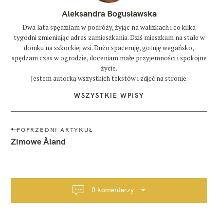
Aleksandra Bogusławska
Dwa lata spędziłam w podróży, żyjąc na walizkach i co kilka
tygodni zmieniając adres zamieszkania. Dziś mieszkam na stałe w
domku na szkockiej wsi. Dużo spaceruję, gotuję wegańsko,
spędzam czas w ogrodzie, doceniam małe przyjemności i spokojne
życie.
Jestem autorką wszystkich tekstów i zdjęć na stronie.
WSZYSTKIE WPISY
N
POPRZEDNI ARTYKUŁ
a
Zimowe Åland
w
i
g
a
0 komentarzy
c
j