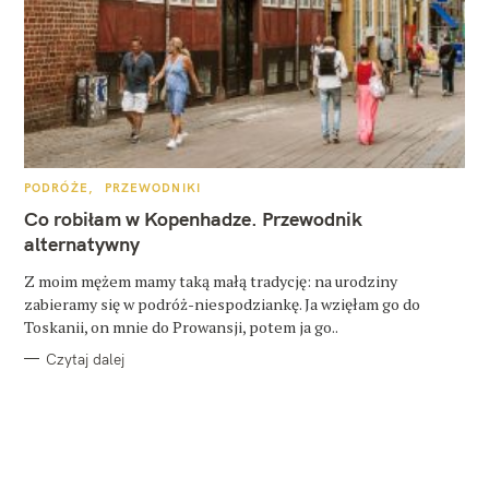
K
PODRÓŻE
PRZEWODNIKI
A
T
Co robiłam w Kopenhadze. Przewodnik
E
G
alternatywny
O
R
Z moim mężem mamy taką małą tradycję: na urodziny
I
E
zabieramy się w podróż-niespodziankę. Ja wzięłam go do
Toskanii, on mnie do Prowansji, potem ja go..
Czytaj dalej