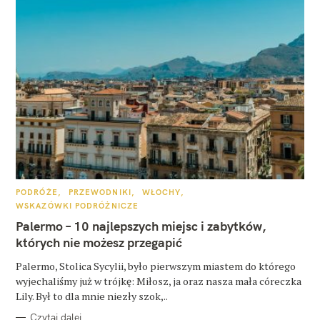
K
PODRÓŻE
PRZEWODNIKI
WŁOCHY
A
WSKAZÓWKI PODRÓŻNICZE
T
E
Palermo – 10 najlepszych miejsc i zabytków,
G
O
których nie możesz przegapić
R
I
E
Palermo, Stolica Sycylii, było pierwszym miastem do którego
wyjechaliśmy już w trójkę: Miłosz, ja oraz nasza mała córeczka
Lily. Był to dla mnie niezły szok,..
Czytaj dalej