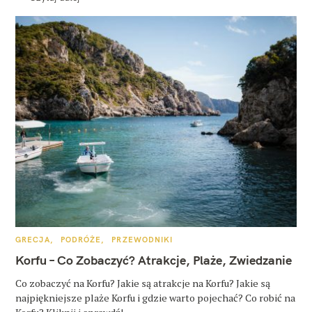
K
GRECJA
PODRÓŻE
PRZEWODNIKI
A
T
Korfu – Co Zobaczyć? Atrakcje, Plaże, Zwiedzanie
E
G
O
Co zobaczyć na Korfu? Jakie są atrakcje na Korfu? Jakie są
R
najpiękniejsze plaże Korfu i gdzie warto pojechać? Co robić na
I
E