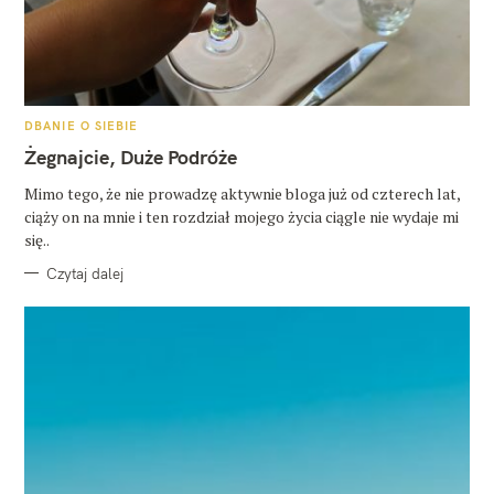
K
DBANIE O SIEBIE
A
T
Żegnajcie, Duże Podróże
E
G
O
Mimo tego, że nie prowadzę aktywnie bloga już od czterech lat,
R
ciąży on na mnie i ten rozdział mojego życia ciągle nie wydaje mi
I
E
się..
Czytaj dalej