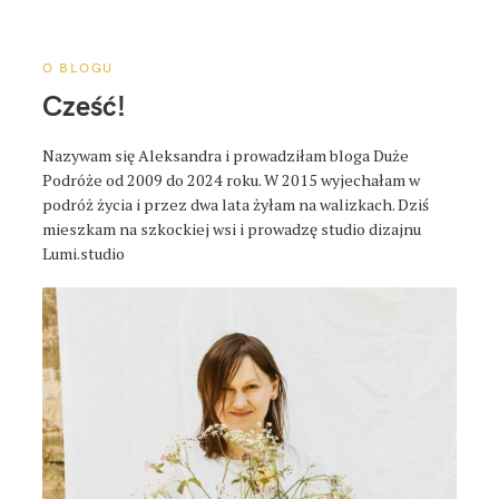
a
p
o
O BLOGU
s
Cześć!
t
a
Nazywam się Aleksandra i prowadziłam bloga Duże
Podróże od 2009 do 2024 roku. W 2015 wyjechałam w
podróż życia i przez dwa lata żyłam na walizkach. Dziś
mieszkam na szkockiej wsi i prowadzę studio dizajnu
Lumi.studio