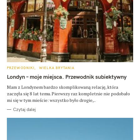
K
PRZEWODNIKI
WIELKA BRYTANIA
A
T
Londyn – moje miejsca. Przewodnik subiektywny
E
G
O
Mam z Londynem bardzo skomplikowaną relację, która
R
zaczęła się 8 lat temu. Pierwszy raz kompletnie nie podobało
I
E
mi się w tym mieście: wszystko było drogie,..
Czytaj dalej