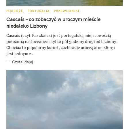
u
k
K
PODRÓŻE
PORTUGALIA
PRZEWODNIKI
A
a
T
Cascais – co zobaczyć w uroczym mieście
E
G
niedaleko Lizbony
j
O
R
:
Cascais (czyt. Kaszkaisz) jest portugalską miejscowością
I
E
położoną nad oceanem, tylko pół godziny drogi od Lizbony.
Chociaż to popularny kurort, zachowuje uroczą atmosferę i
jest jednym z..
Czytaj dalej