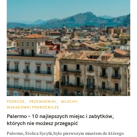
K
PODRÓŻE
PRZEWODNIKI
WŁOCHY
A
WSKAZÓWKI PODRÓŻNICZE
T
E
Palermo – 10 najlepszych miejsc i zabytków,
G
O
których nie możesz przegapić
R
I
E
Palermo, Stolica Sycylii, było pierwszym miastem do którego