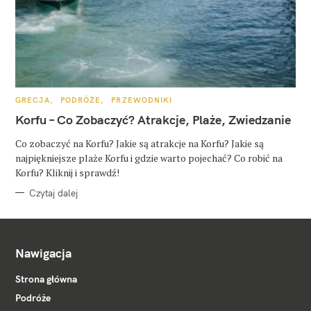
K
GRECJA
PODRÓŻE
PRZEWODNIKI
A
T
Korfu – Co Zobaczyć? Atrakcje, Plaże, Zwiedzanie
E
G
O
Co zobaczyć na Korfu? Jakie są atrakcje na Korfu? Jakie są
R
najpiękniejsze plaże Korfu i gdzie warto pojechać? Co robić na
I
E
Korfu? Kliknij i sprawdź!
Czytaj dalej
Nawigacja
Strona główna
Podróże