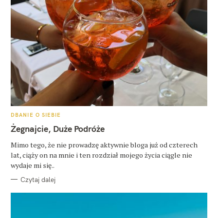
K
DBANIE O SIEBIE
A
T
Żegnajcie, Duże Podróże
E
G
O
Mimo tego, że nie prowadzę aktywnie bloga już od czterech
R
lat, ciąży on na mnie i ten rozdział mojego życia ciągle nie
I
E
wydaje mi się..
Czytaj dalej