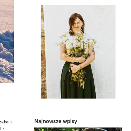
Najnowsze wpisy
eszkam
łe