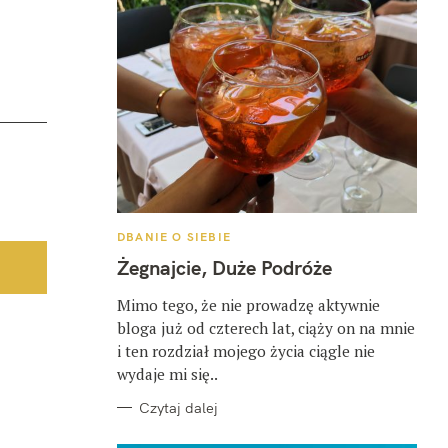
K
DBANIE O SIEBIE
A
T
Żegnajcie, Duże Podróże
E
G
O
Mimo tego, że nie prowadzę aktywnie
R
bloga już od czterech lat, ciąży on na mnie
I
E
i ten rozdział mojego życia ciągle nie
wydaje mi się..
Czytaj dalej