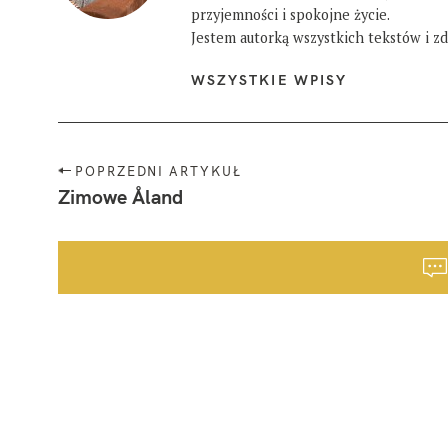
przyjemności i spokojne życie.
Jestem autorką wszystkich tekstów i zdj
WSZYSTKIE WPISY
N
POPRZEDNI ARTYKUŁ
a
Zimowe Åland
w
i
g
a
c
j
a
p