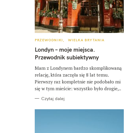
K
PRZEWODNIKI
WIELKA BRYTANIA
A
T
Londyn – moje miejsca.
E
G
Przewodnik subiektywny
O
R
I
Mam z Londynem bardzo skomplikowaną
E
relację, która zaczęła się 8 lat temu.
Pierwszy raz kompletnie nie podobało mi
się w tym mieście: wszystko było drogie,..
Czytaj dalej