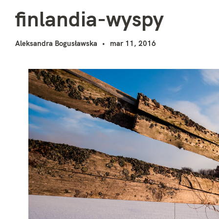
f
i
finlandia-wyspy
Aleksandra Bogusławska
mar 11, 2016