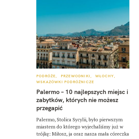
K
PODRÓŻE
PRZEWODNIKI
WŁOCHY
A
WSKAZÓWKI PODRÓŻNICZE
T
E
Palermo – 10 najlepszych miejsc i
G
O
zabytków, których nie możesz
R
I
przegapić
E
Palermo, Stolica Sycylii, było pierwszym
miastem do którego wyjechaliśmy już w
trójkę: Miłosz, ja oraz nasza mała córeczka