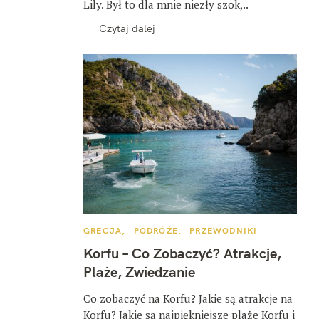
Lily. Był to dla mnie niezły szok,..
Czytaj dalej
K
GRECJA
PODRÓŻE
PRZEWODNIKI
A
T
Korfu – Co Zobaczyć? Atrakcje,
E
G
Plaże, Zwiedzanie
O
R
I
Co zobaczyć na Korfu? Jakie są atrakcje na
E
Korfu? Jakie są najpiękniejsze plaże Korfu i