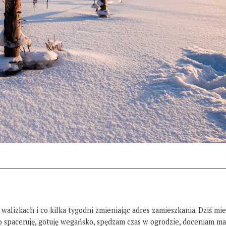
 walizkach i co kilka tygodni zmieniając adres zamieszkania. Dziś mi
żo spaceruję, gotuję wegańsko, spędzam czas w ogrodzie, doceniam ma