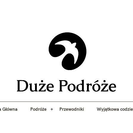
yj niezapomniane przygody z Duże Podróże. Przewodniki, porady, 
a Główna
Podróże
Przewodniki
Wyjątkowa codzi
Duże 
a Główna
Podróże
Przewodniki
Wyjątkowa codzi