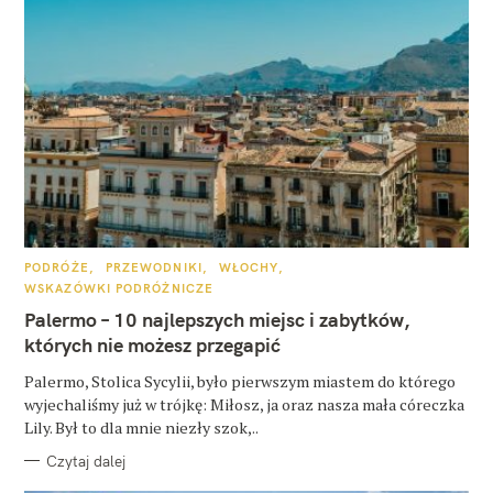
K
PODRÓŻE
PRZEWODNIKI
WŁOCHY
A
WSKAZÓWKI PODRÓŻNICZE
T
E
Palermo – 10 najlepszych miejsc i zabytków,
G
O
których nie możesz przegapić
R
I
E
Palermo, Stolica Sycylii, było pierwszym miastem do którego
wyjechaliśmy już w trójkę: Miłosz, ja oraz nasza mała córeczka
Lily. Był to dla mnie niezły szok,..
Czytaj dalej