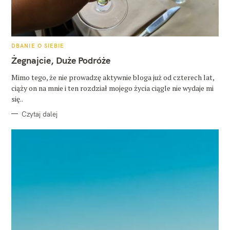
K
DBANIE O SIEBIE
A
T
Żegnajcie, Duże Podróże
E
G
O
Mimo tego, że nie prowadzę aktywnie bloga już od czterech lat,
R
ciąży on na mnie i ten rozdział mojego życia ciągle nie wydaje mi
I
E
się..
Czytaj dalej