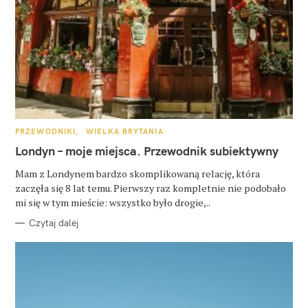
K
PRZEWODNIKI
WIELKA BRYTANIA
A
T
Londyn – moje miejsca. Przewodnik subiektywny
E
G
O
Mam z Londynem bardzo skomplikowaną relację, która
R
zaczęła się 8 lat temu. Pierwszy raz kompletnie nie podobało
I
E
mi się w tym mieście: wszystko było drogie,..
Czytaj dalej