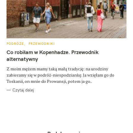
K
PODRÓŻE
PRZEWODNIKI
A
T
Co robiłam w Kopenhadze. Przewodnik
E
G
alternatywny
O
R
Z moim mężem mamy taką małą tradycję: na urodziny
I
E
zabieramy się w podróż-niespodziankę. Ja wzięłam go do
Toskanii, on mnie do Prowansji, potem ja go..
Czytaj dalej