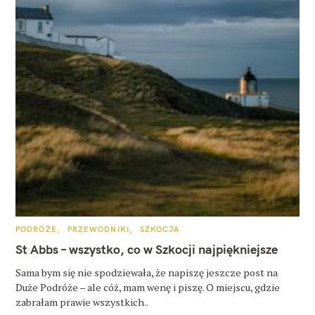
K
PODRÓŻE
PRZEWODNIKI
SZKOCJA
A
T
St Abbs – wszystko, co w Szkocji najpiękniejsze
E
G
O
Sama bym się nie spodziewała, że napiszę jeszcze post na
R
Duże Podróże – ale cóż, mam wenę i piszę. O miejscu, gdzie
I
E
zabrałam prawie wszystkich..