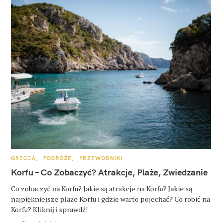
K
GRECJA
PODRÓŻE
PRZEWODNIKI
A
T
Korfu – Co Zobaczyć? Atrakcje, Plaże, Zwiedzanie
E
G
O
Co zobaczyć na Korfu? Jakie są atrakcje na Korfu? Jakie są
R
najpiękniejsze plaże Korfu i gdzie warto pojechać? Co robić na
I
E
Korfu? Kliknij i sprawdź!