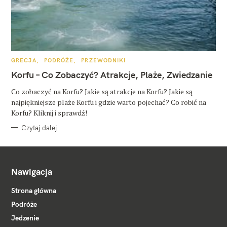
K
GRECJA
PODRÓŻE
PRZEWODNIKI
A
T
Korfu – Co Zobaczyć? Atrakcje, Plaże, Zwiedzanie
E
G
O
Co zobaczyć na Korfu? Jakie są atrakcje na Korfu? Jakie są
R
najpiękniejsze plaże Korfu i gdzie warto pojechać? Co robić na
I
E
Korfu? Kliknij i sprawdź!
Czytaj dalej
Nawigacja
Strona główna
Podróże
Jedzenie