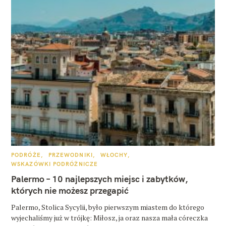
K
PODRÓŻE
PRZEWODNIKI
WŁOCHY
A
WSKAZÓWKI PODRÓŻNICZE
T
E
Palermo – 10 najlepszych miejsc i zabytków,
G
O
których nie możesz przegapić
R
I
E
Palermo, Stolica Sycylii, było pierwszym miastem do którego
wyjechaliśmy już w trójkę: Miłosz, ja oraz nasza mała córeczka