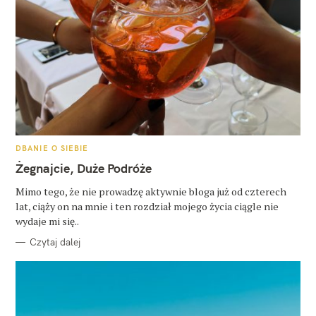
K
DBANIE O SIEBIE
A
T
Żegnajcie, Duże Podróże
E
G
O
Mimo tego, że nie prowadzę aktywnie bloga już od czterech
R
lat, ciąży on na mnie i ten rozdział mojego życia ciągle nie
I
E
wydaje mi się..
Czytaj dalej