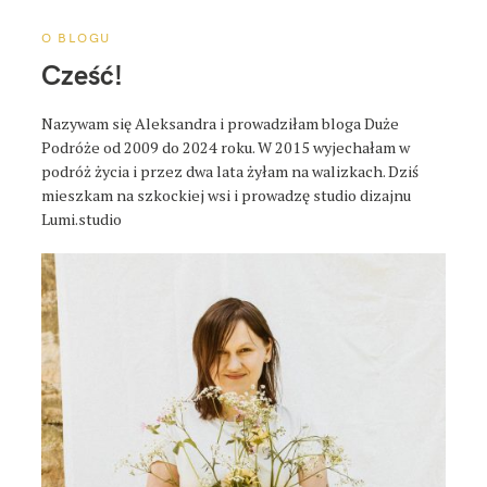
p
o
O BLOGU
s
Cześć!
t
a
Nazywam się Aleksandra i prowadziłam bloga Duże
Podróże od 2009 do 2024 roku. W 2015 wyjechałam w
podróż życia i przez dwa lata żyłam na walizkach. Dziś
mieszkam na szkockiej wsi i prowadzę studio dizajnu
Lumi.studio