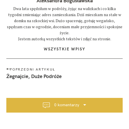
Aleksandra Bogusławska
Dwa lata spędziłam w podróży, żyjąc na walizkach i co kilka
tygodni zmieniając adres zamieszkania. Dziś mieszkam na stałe w
domku na szkockiej wsi. Dużo spaceruję, gotuję wegańsko,
spędzam czas w ogrodzie, doceniam małe przyjemności i spokojne
życie.
Jestem autorką wszystkich tekstów i zdjęć na stronie.
WSZYSTKIE WPISY
N
POPRZEDNI ARTYKUŁ
a
Żegnajcie, Duże Podróże
w
i
g
a
0 komentarzy
c
j
a