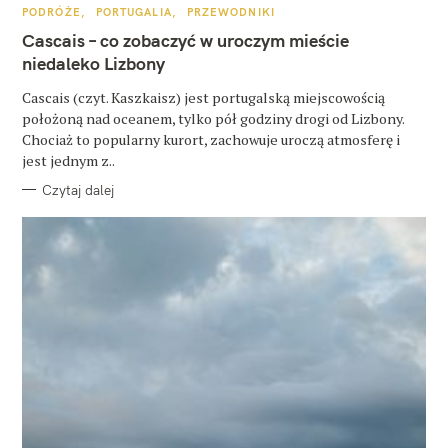
K
PODRÓŻE
PORTUGALIA
PRZEWODNIKI
k
A
T
Cascais – co zobaczyć w uroczym mieście
a
E
G
niedaleko Lizbony
O
j
R
Cascais (czyt. Kaszkaisz) jest portugalską miejscowością
I
:
E
położoną nad oceanem, tylko pół godziny drogi od Lizbony.
Chociaż to popularny kurort, zachowuje uroczą atmosferę i
jest jednym z..
Czytaj dalej