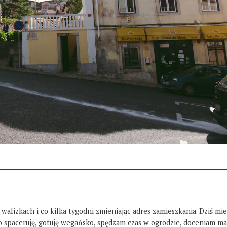
 walizkach i co kilka tygodni zmieniając adres zamieszkania. Dziś mi
żo spaceruję, gotuję wegańsko, spędzam czas w ogrodzie, doceniam ma