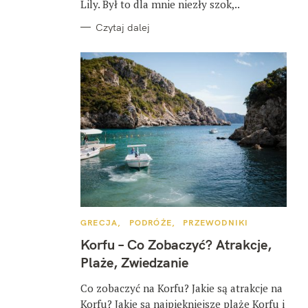
Lily. Był to dla mnie niezły szok,..
Czytaj dalej
K
GRECJA
PODRÓŻE
PRZEWODNIKI
A
T
Korfu – Co Zobaczyć? Atrakcje,
E
G
Plaże, Zwiedzanie
O
R
I
Co zobaczyć na Korfu? Jakie są atrakcje na
E
Korfu? Jakie są najpiękniejsze plaże Korfu i