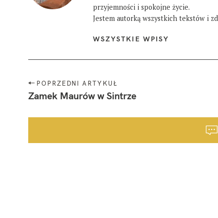
przyjemności i spokojne życie.
Jestem autorką wszystkich tekstów i zdj
WSZYSTKIE WPISY
N
POPRZEDNI ARTYKUŁ
a
Zamek Maurów w Sintrze
w
i
g
a
c
j
a
p