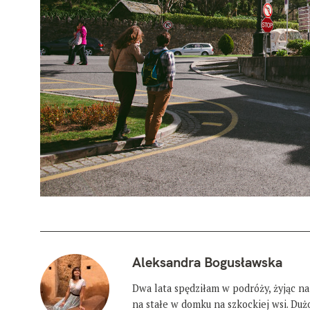
Aleksandra Bogusławska
Dwa lata spędziłam w podróży, żyjąc na
na stałe w domku na szkockiej wsi. Du