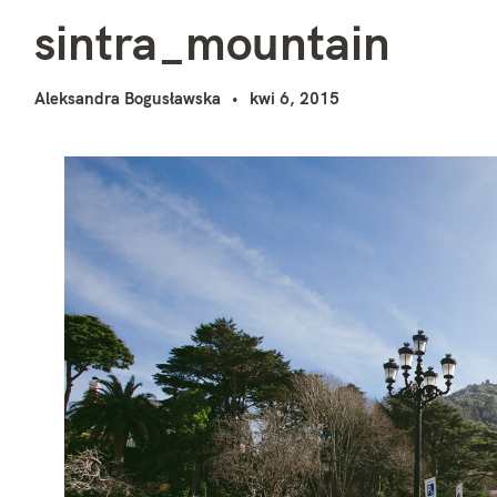
s
i
sintra_mountain
Aleksandra Bogusławska
kwi 6, 2015