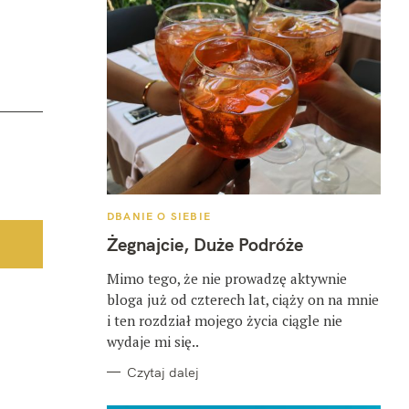
K
DBANIE O SIEBIE
A
T
Żegnajcie, Duże Podróże
E
G
O
Mimo tego, że nie prowadzę aktywnie
R
bloga już od czterech lat, ciąży on na mnie
I
E
i ten rozdział mojego życia ciągle nie
wydaje mi się..
Czytaj dalej