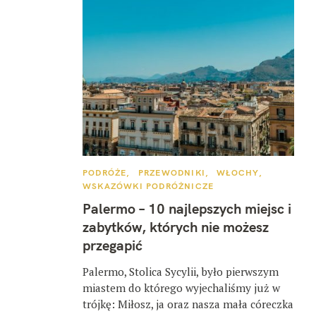
K
PODRÓŻE
PRZEWODNIKI
WŁOCHY
A
WSKAZÓWKI PODRÓŻNICZE
T
E
Palermo – 10 najlepszych miejsc i
G
O
zabytków, których nie możesz
R
I
przegapić
E
Palermo, Stolica Sycylii, było pierwszym
miastem do którego wyjechaliśmy już w
trójkę: Miłosz, ja oraz nasza mała córeczka