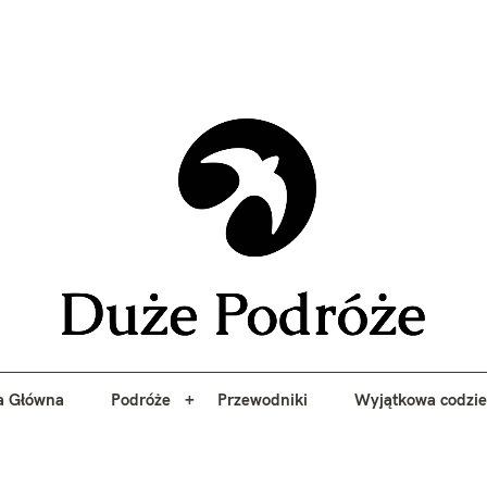
yj niezapomniane przygody z Duże Podróże. Przewodniki, porady, 
a Główna
Podróże
Przewodniki
Wyjątkowa codzi
Duże 
a Główna
Podróże
Przewodniki
Wyjątkowa codzi