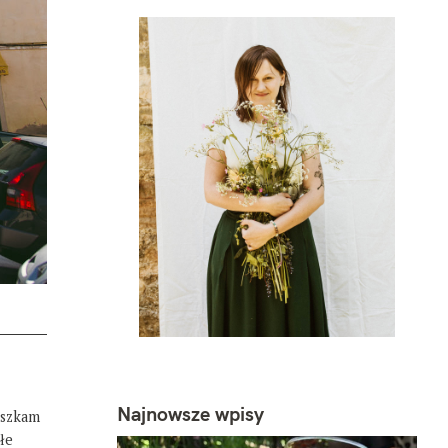
Najnowsze wpisy
eszkam
łe