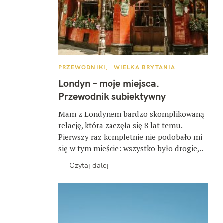
K
PRZEWODNIKI
WIELKA BRYTANIA
A
T
Londyn – moje miejsca.
E
G
Przewodnik subiektywny
O
R
I
Mam z Londynem bardzo skomplikowaną
E
relację, która zaczęła się 8 lat temu.
Pierwszy raz kompletnie nie podobało mi
się w tym mieście: wszystko było drogie,..
Czytaj dalej