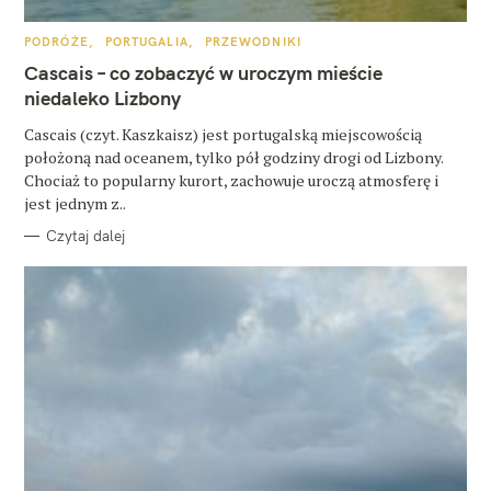
u
k
K
PODRÓŻE
PORTUGALIA
PRZEWODNIKI
A
a
T
Cascais – co zobaczyć w uroczym mieście
E
G
niedaleko Lizbony
j
O
R
:
Cascais (czyt. Kaszkaisz) jest portugalską miejscowością
I
E
położoną nad oceanem, tylko pół godziny drogi od Lizbony.
Chociaż to popularny kurort, zachowuje uroczą atmosferę i
jest jednym z..
Czytaj dalej