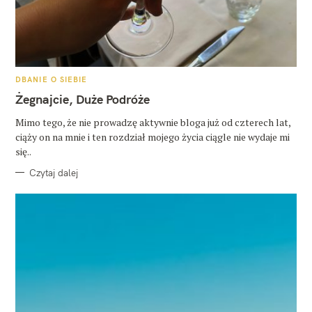
K
DBANIE O SIEBIE
A
T
Żegnajcie, Duże Podróże
E
G
O
Mimo tego, że nie prowadzę aktywnie bloga już od czterech lat,
R
ciąży on na mnie i ten rozdział mojego życia ciągle nie wydaje mi
I
E
się..
Czytaj dalej