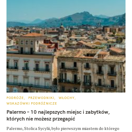
K
PODRÓŻE
PRZEWODNIKI
WŁOCHY
A
WSKAZÓWKI PODRÓŻNICZE
T
E
Palermo – 10 najlepszych miejsc i zabytków,
G
O
których nie możesz przegapić
R
I
E
Palermo, Stolica Sycylii, było pierwszym miastem do którego