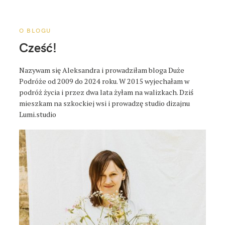
a
p
o
O BLOGU
s
Cześć!
t
a
Nazywam się Aleksandra i prowadziłam bloga Duże
Podróże od 2009 do 2024 roku. W 2015 wyjechałam w
podróż życia i przez dwa lata żyłam na walizkach. Dziś
mieszkam na szkockiej wsi i prowadzę studio dizajnu
Lumi.studio