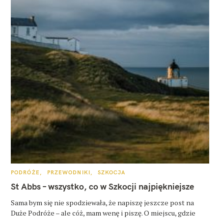
K
PODRÓŻE
PRZEWODNIKI
SZKOCJA
A
T
St Abbs – wszystko, co w Szkocji najpiękniejsze
E
G
O
Sama bym się nie spodziewała, że napiszę jeszcze post na
R
Duże Podróże – ale cóż, mam wenę i piszę. O miejscu, gdzie
I
E