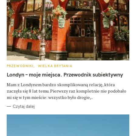
K
PRZEWODNIKI
WIELKA BRYTANIA
A
T
Londyn – moje miejsca. Przewodnik subiektywny
E
G
O
Mam z Londynem bardzo skomplikowaną relację, która
R
zaczęła się 8 lat temu. Pierwszy raz kompletnie nie podobało
I
E
mi się w tym mieście: wszystko było drogie,..
Czytaj dalej