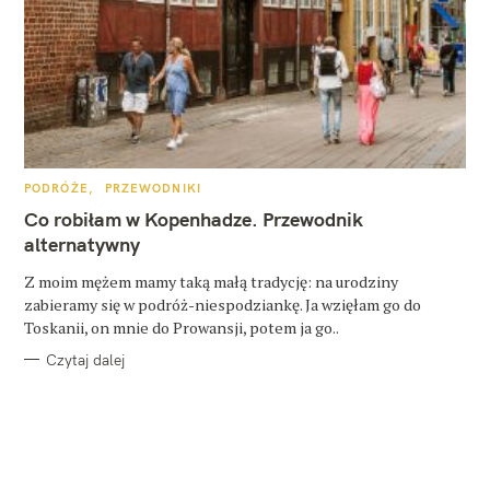
K
PODRÓŻE
PRZEWODNIKI
A
T
Co robiłam w Kopenhadze. Przewodnik
E
G
alternatywny
O
R
Z moim mężem mamy taką małą tradycję: na urodziny
I
E
zabieramy się w podróż-niespodziankę. Ja wzięłam go do
Toskanii, on mnie do Prowansji, potem ja go..
Czytaj dalej