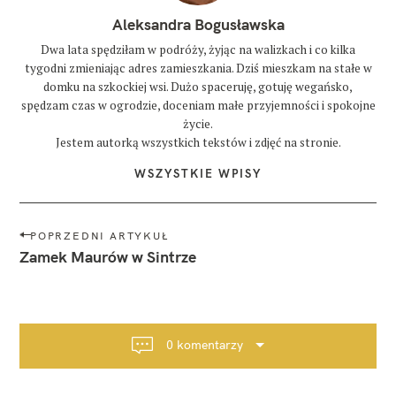
Aleksandra Bogusławska
Dwa lata spędziłam w podróży, żyjąc na walizkach i co kilka
tygodni zmieniając adres zamieszkania. Dziś mieszkam na stałe w
domku na szkockiej wsi. Dużo spaceruję, gotuję wegańsko,
spędzam czas w ogrodzie, doceniam małe przyjemności i spokojne
życie.
Jestem autorką wszystkich tekstów i zdjęć na stronie.
WSZYSTKIE WPISY
N
POPRZEDNI ARTYKUŁ
a
Zamek Maurów w Sintrze
w
i
g
a
0 komentarzy
c
j