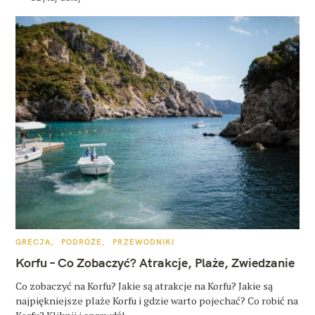
K
GRECJA
PODRÓŻE
PRZEWODNIKI
A
T
Korfu – Co Zobaczyć? Atrakcje, Plaże, Zwiedzanie
E
G
O
Co zobaczyć na Korfu? Jakie są atrakcje na Korfu? Jakie są
R
najpiękniejsze plaże Korfu i gdzie warto pojechać? Co robić na
I
E