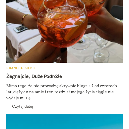
K
DBANIE O SIEBIE
A
T
Żegnajcie, Duże Podróże
E
G
O
Mimo tego, że nie prowadzę aktywnie bloga już od czterech
R
lat, ciąży on na mnie i ten rozdział mojego życia ciągle nie
I
E
wydaje mi się..
Czytaj dalej