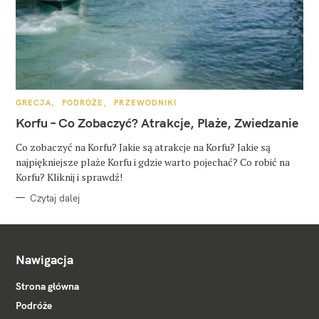
K
GRECJA
PODRÓŻE
PRZEWODNIKI
A
T
Korfu – Co Zobaczyć? Atrakcje, Plaże, Zwiedzanie
E
G
O
Co zobaczyć na Korfu? Jakie są atrakcje na Korfu? Jakie są
R
najpiękniejsze plaże Korfu i gdzie warto pojechać? Co robić na
I
E
Korfu? Kliknij i sprawdź!
Czytaj dalej
Nawigacja
Strona główna
Podróże