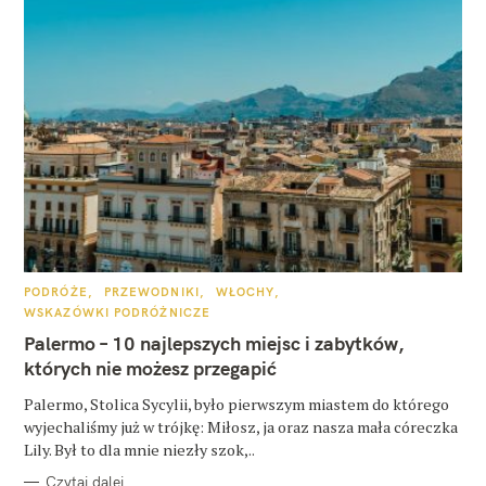
K
PODRÓŻE
PRZEWODNIKI
WŁOCHY
A
WSKAZÓWKI PODRÓŻNICZE
T
E
Palermo – 10 najlepszych miejsc i zabytków,
G
O
których nie możesz przegapić
R
I
E
Palermo, Stolica Sycylii, było pierwszym miastem do którego
wyjechaliśmy już w trójkę: Miłosz, ja oraz nasza mała córeczka
Lily. Był to dla mnie niezły szok,..
Czytaj dalej