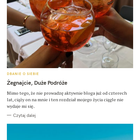
K
DBANIE O SIEBIE
A
T
Żegnajcie, Duże Podróże
E
G
O
Mimo tego, że nie prowadzę aktywnie bloga już od czterech
R
lat, ciąży on na mnie i ten rozdział mojego życia ciągle nie
I
E
wydaje mi się..
Czytaj dalej