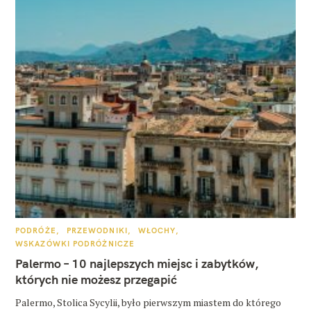
K
PODRÓŻE
PRZEWODNIKI
WŁOCHY
A
WSKAZÓWKI PODRÓŻNICZE
T
E
Palermo – 10 najlepszych miejsc i zabytków,
G
O
których nie możesz przegapić
R
I
E
Palermo, Stolica Sycylii, było pierwszym miastem do którego