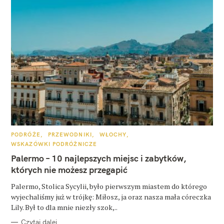
K
PODRÓŻE
PRZEWODNIKI
WŁOCHY
A
WSKAZÓWKI PODRÓŻNICZE
T
E
Palermo – 10 najlepszych miejsc i zabytków,
G
O
których nie możesz przegapić
R
I
E
Palermo, Stolica Sycylii, było pierwszym miastem do którego
wyjechaliśmy już w trójkę: Miłosz, ja oraz nasza mała córeczka
Lily. Był to dla mnie niezły szok,..
Czytaj dalej