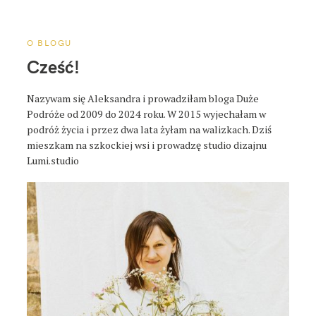
a
p
o
O BLOGU
s
Cześć!
t
a
Nazywam się Aleksandra i prowadziłam bloga Duże
Podróże od 2009 do 2024 roku. W 2015 wyjechałam w
podróż życia i przez dwa lata żyłam na walizkach. Dziś
mieszkam na szkockiej wsi i prowadzę studio dizajnu
Lumi.studio