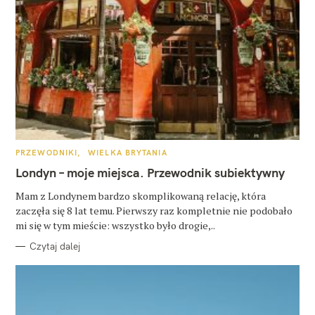
K
PRZEWODNIKI
WIELKA BRYTANIA
A
T
Londyn – moje miejsca. Przewodnik subiektywny
E
G
O
Mam z Londynem bardzo skomplikowaną relację, która
R
zaczęła się 8 lat temu. Pierwszy raz kompletnie nie podobało
I
E
mi się w tym mieście: wszystko było drogie,..
Czytaj dalej