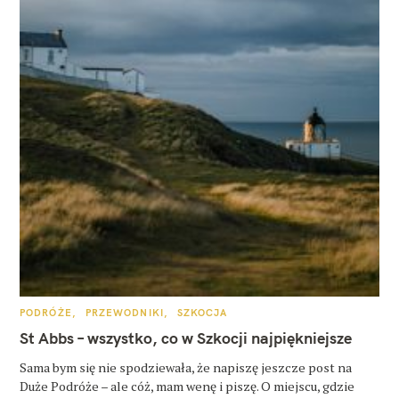
K
PODRÓŻE
PRZEWODNIKI
SZKOCJA
A
T
St Abbs – wszystko, co w Szkocji najpiękniejsze
E
G
O
Sama bym się nie spodziewała, że napiszę jeszcze post na
R
Duże Podróże – ale cóż, mam wenę i piszę. O miejscu, gdzie
I
E