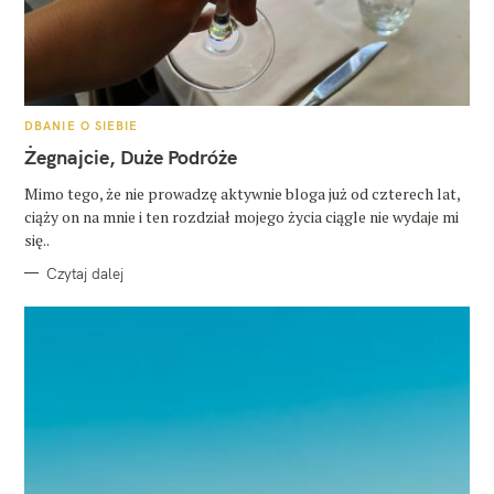
K
DBANIE O SIEBIE
A
T
Żegnajcie, Duże Podróże
E
G
O
Mimo tego, że nie prowadzę aktywnie bloga już od czterech lat,
R
ciąży on na mnie i ten rozdział mojego życia ciągle nie wydaje mi
I
E
się..
Czytaj dalej