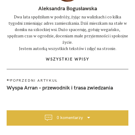
Aleksandra Bogusławska
Dwa lata spędziłam w podróży, żyjąc na walizkach i co kilka
tygodni zmieniając adres zamieszkania. Dziś mieszkam na stałe w
domku na szkockiej wsi. Dużo spaceruję, gotuję wegańsko,
spędzam czas w ogrodzie, doceniam małe przyjemności i spokojne
życie.
Jestem autorką wszystkich tekstów i zdjęć na stronie.
WSZYSTKIE WPISY
N
POPRZEDNI ARTYKUŁ
a
Wyspa Arran – przewodnik i trasa zwiedzania
w
i
g
a
0 komentarzy
c
j