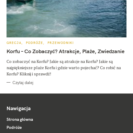
K
GRECJA
PODRÓŻE
PRZEWODNIKI
A
T
Korfu – Co Zobaczyć? Atrakcje, Plaże, Zwiedzanie
E
G
O
Co zobaczyć na Korfu? Jakie są atrakcje na Korfu? Jakie są
R
najpiękniejsze plaże Korfu i gdzie warto pojechać? Co robić na
I
E
Korfu? Kliknij i sprawdź!
Czytaj dalej
Nawigacja
Strona główna
Podróże