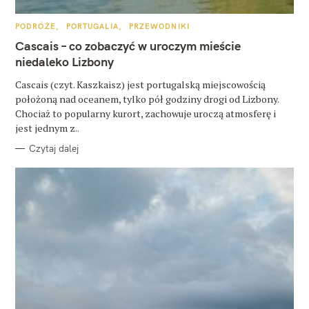
u
k
K
PODRÓŻE
PORTUGALIA
PRZEWODNIKI
A
a
T
Cascais – co zobaczyć w uroczym mieście
E
G
niedaleko Lizbony
j
O
R
:
Cascais (czyt. Kaszkaisz) jest portugalską miejscowością
I
E
położoną nad oceanem, tylko pół godziny drogi od Lizbony.
Chociaż to popularny kurort, zachowuje uroczą atmosferę i
jest jednym z..
Czytaj dalej