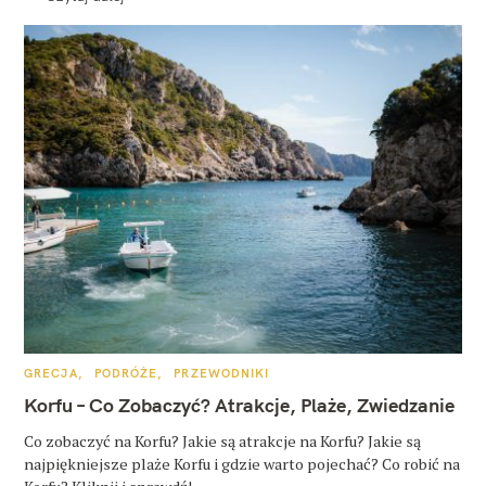
K
GRECJA
PODRÓŻE
PRZEWODNIKI
A
T
Korfu – Co Zobaczyć? Atrakcje, Plaże, Zwiedzanie
E
G
O
Co zobaczyć na Korfu? Jakie są atrakcje na Korfu? Jakie są
R
najpiękniejsze plaże Korfu i gdzie warto pojechać? Co robić na
I
E