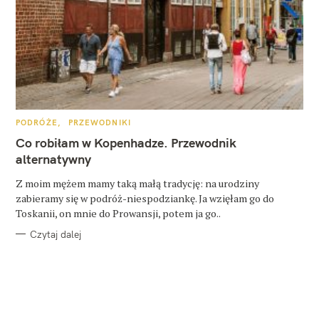
K
PODRÓŻE
PRZEWODNIKI
A
T
Co robiłam w Kopenhadze. Przewodnik
E
G
alternatywny
O
R
Z moim mężem mamy taką małą tradycję: na urodziny
I
E
zabieramy się w podróż-niespodziankę. Ja wzięłam go do
Toskanii, on mnie do Prowansji, potem ja go..
Czytaj dalej