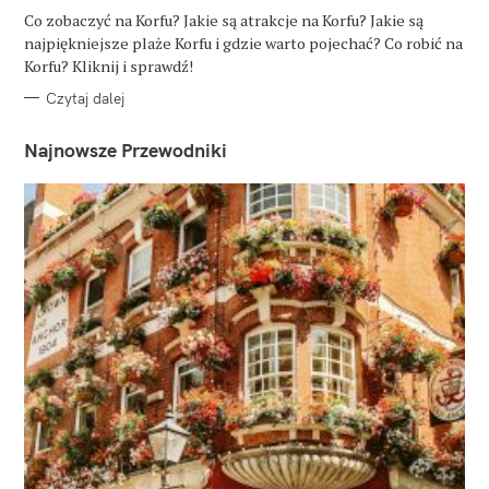
G
O
Co zobaczyć na Korfu? Jakie są atrakcje na Korfu? Jakie są
R
najpiękniejsze plaże Korfu i gdzie warto pojechać? Co robić na
I
E
Korfu? Kliknij i sprawdź!
Czytaj dalej
Najnowsze Przewodniki