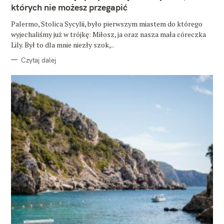
O
których nie możesz przegapić
R
I
E
Palermo, Stolica Sycylii, było pierwszym miastem do którego
wyjechaliśmy już w trójkę: Miłosz, ja oraz nasza mała córeczka
Lily. Był to dla mnie niezły szok,..
Czytaj dalej