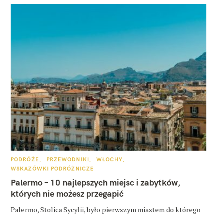
K
PODRÓŻE
PRZEWODNIKI
WŁOCHY
A
WSKAZÓWKI PODRÓŻNICZE
T
E
Palermo – 10 najlepszych miejsc i zabytków,
G
O
których nie możesz przegapić
R
I
E
Palermo, Stolica Sycylii, było pierwszym miastem do którego