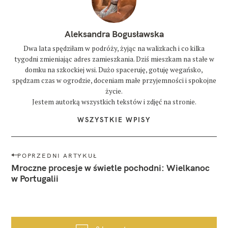
Aleksandra Bogusławska
Dwa lata spędziłam w podróży, żyjąc na walizkach i co kilka
tygodni zmieniając adres zamieszkania. Dziś mieszkam na stałe w
domku na szkockiej wsi. Dużo spaceruję, gotuję wegańsko,
spędzam czas w ogrodzie, doceniam małe przyjemności i spokojne
życie.
Jestem autorką wszystkich tekstów i zdjęć na stronie.
WSZYSTKIE WPISY
N
POPRZEDNI ARTYKUŁ
a
Mroczne procesje w świetle pochodni: Wielkanoc
w
w Portugalii
i
g
a
c