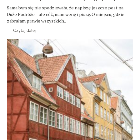
G
O
Sama bym się nie spodziewała, że napiszę jeszcze post na
R
Duże Podróże – ale cóż, mam wenę i piszę. O miejscu, gdzie
I
E
zabrałam prawie wszystkich..
Czytaj dalej