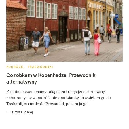
K
PODRÓŻE
PRZEWODNIKI
A
T
Co robiłam w Kopenhadze. Przewodnik
E
G
alternatywny
O
R
Z moim mężem mamy taką małą tradycję: na urodziny
I
E
zabieramy się w podróż-niespodziankę. Ja wzięłam go do
Toskanii, on mnie do Prowansji, potem ja go..
Czytaj dalej