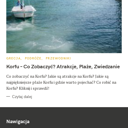
K
GRECJA
PODRÓŻE
PRZEWODNIKI
A
T
Korfu – Co Zobaczyć? Atrakcje, Plaże, Zwiedzanie
E
G
O
Co zobaczyć na Korfu? Jakie są atrakcje na Korfu? Jakie są
R
najpiękniejsze plaże Korfu i gdzie warto pojechać? Co robić na
I
E
Korfu? Kliknij i sprawdź!
Czytaj dalej
Nawigacja