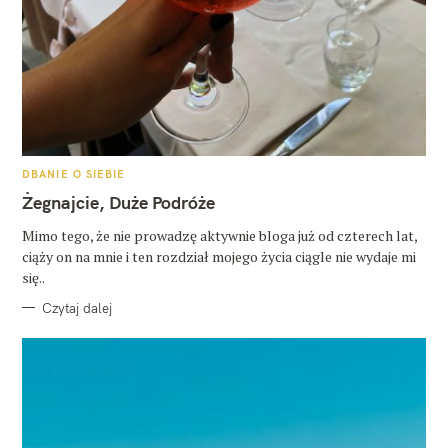
K
DBANIE O SIEBIE
A
T
Żegnajcie, Duże Podróże
E
G
O
Mimo tego, że nie prowadzę aktywnie bloga już od czterech lat,
R
ciąży on na mnie i ten rozdział mojego życia ciągle nie wydaje mi
I
E
się..
Czytaj dalej