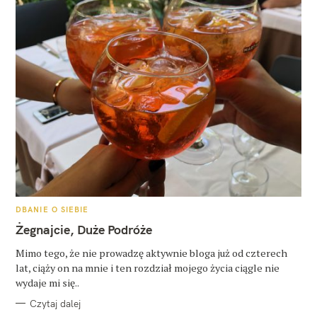
K
DBANIE O SIEBIE
A
T
Żegnajcie, Duże Podróże
E
G
O
Mimo tego, że nie prowadzę aktywnie bloga już od czterech
R
lat, ciąży on na mnie i ten rozdział mojego życia ciągle nie
I
E
wydaje mi się..
Czytaj dalej