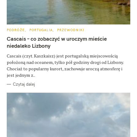
z
u
k
a
K
PODRÓŻE
PORTUGALIA
PRZEWODNIKI
A
j
T
Cascais – co zobaczyć w uroczym mieście
E
G
niedaleko Lizbony
:
O
R
Cascais (czyt. Kaszkaisz) jest portugalską miejscowością
I
E
położoną nad oceanem, tylko pół godziny drogi od Lizbony.
Chociaż to popularny kurort, zachowuje uroczą atmosferę i
jest jednym z..
Czytaj dalej