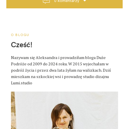
0 komentarzy
j
a
p
o
s
O BLOGU
t
Cześć!
a
Nazywam się Aleksandra i prowadziłam bloga Duże
Podróże od 2009 do 2024 roku. W 2015 wyjechałam w
podróż życia i przez dwa lata żyłam na walizkach. Dziś
mieszkam na szkockiej wsi i prowadzę studio dizajnu
Lumi.studio