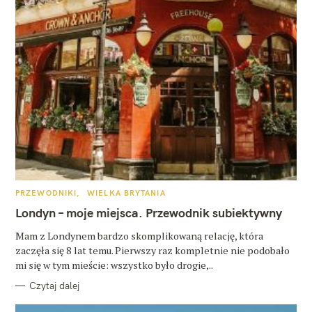
K
PRZEWODNIKI
WIELKA BRYTANIA
A
T
Londyn – moje miejsca. Przewodnik subiektywny
E
G
O
Mam z Londynem bardzo skomplikowaną relację, która
R
zaczęła się 8 lat temu. Pierwszy raz kompletnie nie podobało
I
E
mi się w tym mieście: wszystko było drogie,..
Czytaj dalej