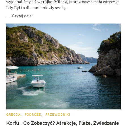
wyjechaliśmy już w trójkę: Miłosz, ja oraz nasza mała córeczka
Lily. Był to dla mnie niezły szok,..
Czytaj dalej
K
GRECJA
PODRÓŻE
PRZEWODNIKI
A
T
Korfu – Co Zobaczyć? Atrakcje, Plaże, Zwiedzanie
E