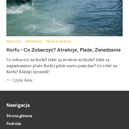
K
GRECJA
PODRÓŻE
PRZEWODNIKI
A
T
Korfu – Co Zobaczyć? Atrakcje, Plaże, Zwiedzanie
E
G
O
Co zobaczyć na Korfu? Jakie są atrakcje na Korfu? Jakie są
R
najpiękniejsze plaże Korfu i gdzie warto pojechać? Co robić na
I
E
Korfu? Kliknij i sprawdź!
Czytaj dalej
Nawigacja
Strona główna
Podróże