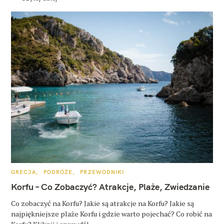
K
GRECJA
PODRÓŻE
PRZEWODNIKI
A
T
Korfu – Co Zobaczyć? Atrakcje, Plaże, Zwiedzanie
E
G
O
Co zobaczyć na Korfu? Jakie są atrakcje na Korfu? Jakie są
R
najpiękniejsze plaże Korfu i gdzie warto pojechać? Co robić na
I
E