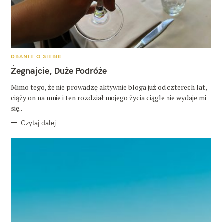
K
DBANIE O SIEBIE
A
T
Żegnajcie, Duże Podróże
E
G
O
Mimo tego, że nie prowadzę aktywnie bloga już od czterech lat,
R
ciąży on na mnie i ten rozdział mojego życia ciągle nie wydaje mi
I
E
się..
Czytaj dalej