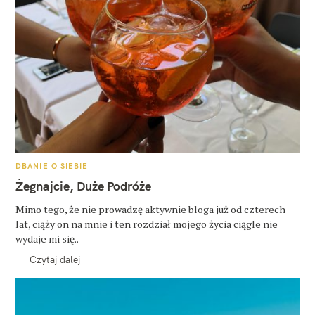
K
DBANIE O SIEBIE
A
T
Żegnajcie, Duże Podróże
E
G
O
Mimo tego, że nie prowadzę aktywnie bloga już od czterech
R
lat, ciąży on na mnie i ten rozdział mojego życia ciągle nie
I
E
wydaje mi się..
Czytaj dalej