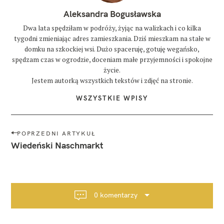
Aleksandra Bogusławska
Dwa lata spędziłam w podróży, żyjąc na walizkach i co kilka
tygodni zmieniając adres zamieszkania. Dziś mieszkam na stałe w
domku na szkockiej wsi. Dużo spaceruję, gotuję wegańsko,
spędzam czas w ogrodzie, doceniam małe przyjemności i spokojne
życie.
Jestem autorką wszystkich tekstów i zdjęć na stronie.
WSZYSTKIE WPISY
N
POPRZEDNI ARTYKUŁ
a
Wiedeński Naschmarkt
w
i
g
a
0 komentarzy
c
j