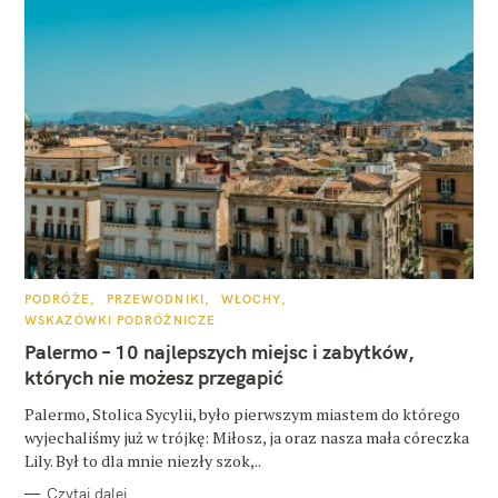
K
PODRÓŻE
PRZEWODNIKI
WŁOCHY
A
WSKAZÓWKI PODRÓŻNICZE
T
E
Palermo – 10 najlepszych miejsc i zabytków,
G
O
których nie możesz przegapić
R
I
E
Palermo, Stolica Sycylii, było pierwszym miastem do którego
wyjechaliśmy już w trójkę: Miłosz, ja oraz nasza mała córeczka
Lily. Był to dla mnie niezły szok,..
Czytaj dalej