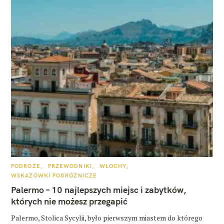
K
PODRÓŻE
PRZEWODNIKI
WŁOCHY
A
WSKAZÓWKI PODRÓŻNICZE
T
E
Palermo – 10 najlepszych miejsc i zabytków,
G
O
których nie możesz przegapić
R
I
E
Palermo, Stolica Sycylii, było pierwszym miastem do którego