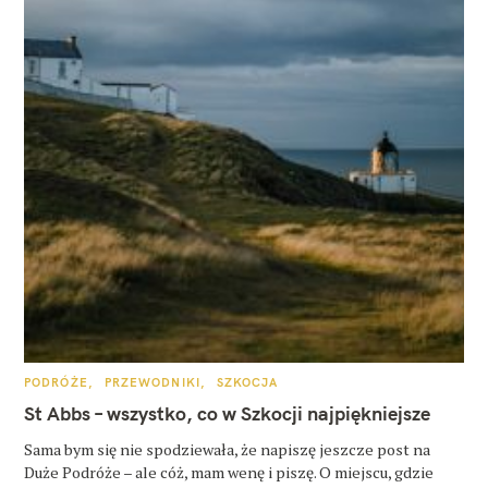
K
PODRÓŻE
PRZEWODNIKI
SZKOCJA
A
T
St Abbs – wszystko, co w Szkocji najpiękniejsze
E
G
O
Sama bym się nie spodziewała, że napiszę jeszcze post na
R
Duże Podróże – ale cóż, mam wenę i piszę. O miejscu, gdzie
I
E