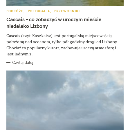
u
k
K
PODRÓŻE
PORTUGALIA
PRZEWODNIKI
A
a
T
Cascais – co zobaczyć w uroczym mieście
E
G
niedaleko Lizbony
j
O
R
:
Cascais (czyt. Kaszkaisz) jest portugalską miejscowością
I
E
położoną nad oceanem, tylko pół godziny drogi od Lizbony.
Chociaż to popularny kurort, zachowuje uroczą atmosferę i
jest jednym z..
Czytaj dalej