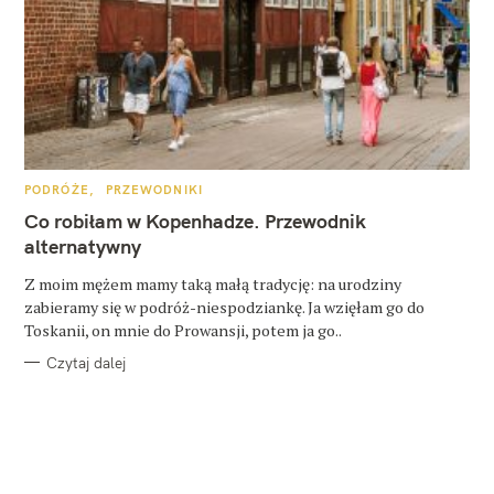
K
PODRÓŻE
PRZEWODNIKI
A
T
Co robiłam w Kopenhadze. Przewodnik
E
G
alternatywny
O
R
Z moim mężem mamy taką małą tradycję: na urodziny
I
E
zabieramy się w podróż-niespodziankę. Ja wzięłam go do
Toskanii, on mnie do Prowansji, potem ja go..
Czytaj dalej