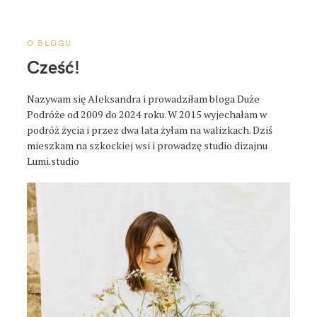
a
p
o
O BLOGU
s
Cześć!
t
a
Nazywam się Aleksandra i prowadziłam bloga Duże
Podróże od 2009 do 2024 roku. W 2015 wyjechałam w
podróż życia i przez dwa lata żyłam na walizkach. Dziś
mieszkam na szkockiej wsi i prowadzę studio dizajnu
Lumi.studio