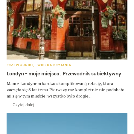
K
PRZEWODNIKI
WIELKA BRYTANIA
A
T
Londyn – moje miejsca. Przewodnik subiektywny
E
G
O
Mam z Londynem bardzo skomplikowaną relację, która
R
zaczęła się 8 lat temu. Pierwszy raz kompletnie nie podobało
I
E
mi się w tym mieście: wszystko było drogie,..
Czytaj dalej