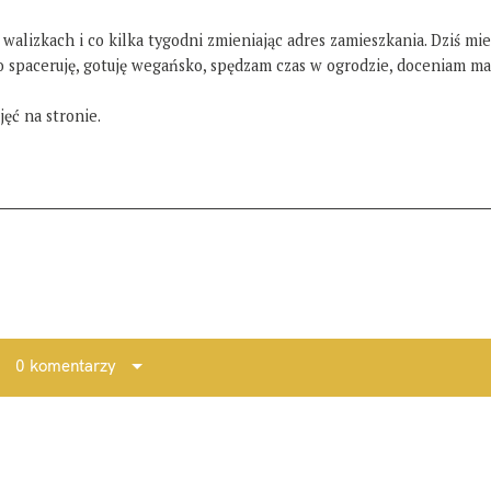
 walizkach i co kilka tygodni zmieniając adres zamieszkania. Dziś mi
żo spaceruję, gotuję wegańsko, spędzam czas w ogrodzie, doceniam ma
ęć na stronie.
0 komentarzy