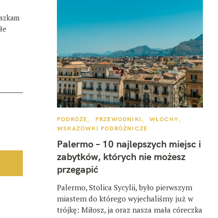
eszkam
łe
K
PODRÓŻE
PRZEWODNIKI
WŁOCHY
A
WSKAZÓWKI PODRÓŻNICZE
T
E
Palermo – 10 najlepszych miejsc i
G
O
zabytków, których nie możesz
R
I
przegapić
E
Palermo, Stolica Sycylii, było pierwszym
miastem do którego wyjechaliśmy już w
trójkę: Miłosz, ja oraz nasza mała córeczka