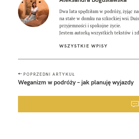
Dwa lata spędziłam w podróży, żyjąc na
na stałe w domku na szkockiej wsi. Du
przyjemności i spokojne życie.
Jestem autorką wszystkich tekstów i zdj
WSZYSTKIE WPISY
N
POPRZEDNI ARTYKUŁ
a
Weganizm w podróży – jak planuję wyjazdy
w
i
g
a
W
c
y
j