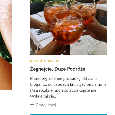
K
DBANIE O SIEBIE
A
T
Żegnajcie, Duże Podróże
E
G
O
Mimo tego, że nie prowadzę aktywnie
R
bloga już od czterech lat, ciąży on na mnie
I
E
i ten rozdział mojego życia ciągle nie
wydaje mi się..
Czytaj dalej