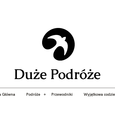
yj niezapomniane przygody z Duże Podróże. Przewodniki, porady, 
a Główna
Podróże
Przewodniki
Wyjątkowa codzi
Duże 
a Główna
Podróże
Przewodniki
Wyjątkowa codzi