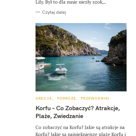
Lily. Był to dla mnie niezły szok,..
Czytaj dalej
K
GRECJA
PODRÓŻE
PRZEWODNIKI
A
T
Korfu – Co Zobaczyć? Atrakcje,
E
G
Plaże, Zwiedzanie
O
R
I
Co zobaczyć na Korfu? Jakie są atrakcje na
E
Korfu? Jakie są najpiękniejsze plaże Korfu i