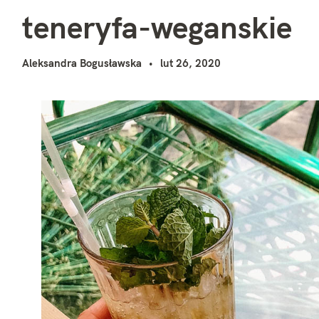
t
i
teneryfa-weganskie
Aleksandra Bogusławska
lut 26, 2020