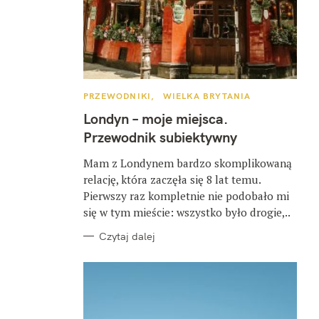
K
PRZEWODNIKI
WIELKA BRYTANIA
A
T
Londyn – moje miejsca.
E
G
Przewodnik subiektywny
O
R
I
Mam z Londynem bardzo skomplikowaną
E
relację, która zaczęła się 8 lat temu.
Pierwszy raz kompletnie nie podobało mi
się w tym mieście: wszystko było drogie,..
Czytaj dalej