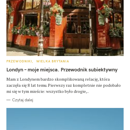
K
PRZEWODNIKI
WIELKA BRYTANIA
A
T
Londyn – moje miejsca. Przewodnik subiektywny
E
G
O
Mam z Londynem bardzo skomplikowaną relację, która
R
zaczęła się 8 lat temu. Pierwszy raz kompletnie nie podobało
I
E
mi się w tym mieście: wszystko było drogie,..
Czytaj dalej