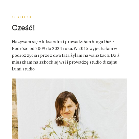
a
p
o
O BLOGU
s
Cześć!
t
a
Nazywam się Aleksandra i prowadziłam bloga Duże
Podróże od 2009 do 2024 roku. W 2015 wyjechałam w
podróż życia i przez dwa lata żyłam na walizkach. Dziś
mieszkam na szkockiej wsi i prowadzę studio dizajnu
Lumi.studio