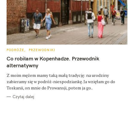
K
PODRÓŻE
PRZEWODNIKI
A
T
Co robiłam w Kopenhadze. Przewodnik
E
G
alternatywny
O
R
Z moim mężem mamy taką małą tradycję: na urodziny
I
E
zabieramy się w podróż-niespodziankę. Ja wzięłam go do
Toskanii, on mnie do Prowansji, potem ja go..
Czytaj dalej