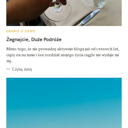
K
DBANIE O SIEBIE
A
T
Żegnajcie, Duże Podróże
E
G
O
Mimo tego, że nie prowadzę aktywnie bloga już od czterech lat,
R
ciąży on na mnie i ten rozdział mojego życia ciągle nie wydaje mi
I
E
się..
Czytaj dalej