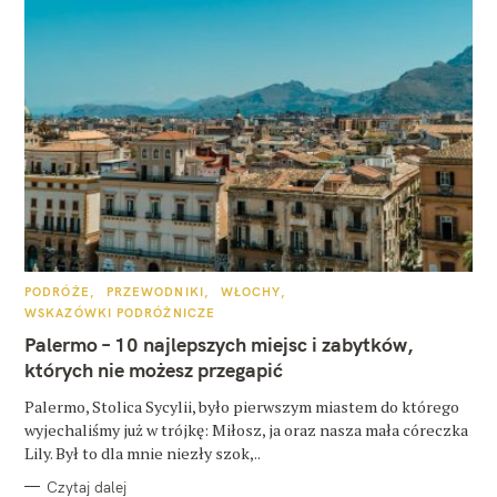
K
PODRÓŻE
PRZEWODNIKI
WŁOCHY
A
WSKAZÓWKI PODRÓŻNICZE
T
E
Palermo – 10 najlepszych miejsc i zabytków,
G
O
których nie możesz przegapić
R
I
E
Palermo, Stolica Sycylii, było pierwszym miastem do którego
wyjechaliśmy już w trójkę: Miłosz, ja oraz nasza mała córeczka
Lily. Był to dla mnie niezły szok,..
Czytaj dalej