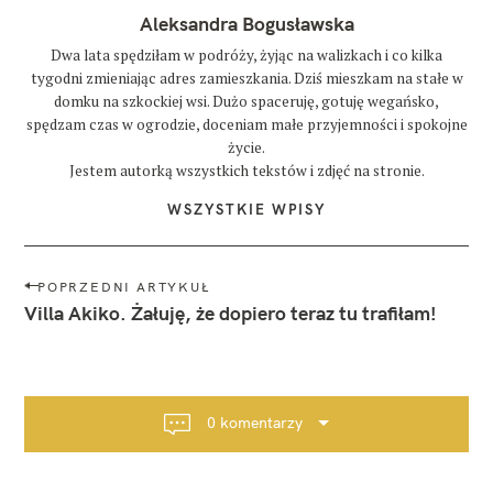
Aleksandra Bogusławska
Dwa lata spędziłam w podróży, żyjąc na walizkach i co kilka
tygodni zmieniając adres zamieszkania. Dziś mieszkam na stałe w
domku na szkockiej wsi. Dużo spaceruję, gotuję wegańsko,
spędzam czas w ogrodzie, doceniam małe przyjemności i spokojne
życie.
Jestem autorką wszystkich tekstów i zdjęć na stronie.
WSZYSTKIE WPISY
N
POPRZEDNI ARTYKUŁ
a
Villa Akiko. Żałuję, że dopiero teraz tu trafiłam!
w
i
g
a
0 komentarzy
c
j