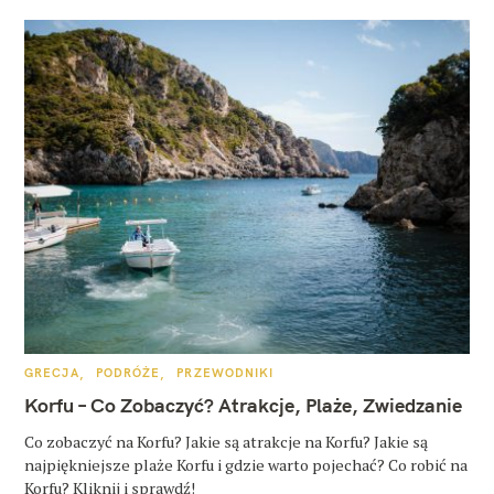
K
GRECJA
PODRÓŻE
PRZEWODNIKI
A
T
Korfu – Co Zobaczyć? Atrakcje, Plaże, Zwiedzanie
E
G
O
Co zobaczyć na Korfu? Jakie są atrakcje na Korfu? Jakie są
R
najpiękniejsze plaże Korfu i gdzie warto pojechać? Co robić na
I
E
Korfu? Kliknij i sprawdź!