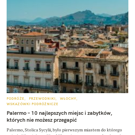
K
PODRÓŻE
PRZEWODNIKI
WŁOCHY
A
WSKAZÓWKI PODRÓŻNICZE
T
E
Palermo – 10 najlepszych miejsc i zabytków,
G
O
których nie możesz przegapić
R
I
E
Palermo, Stolica Sycylii, było pierwszym miastem do którego