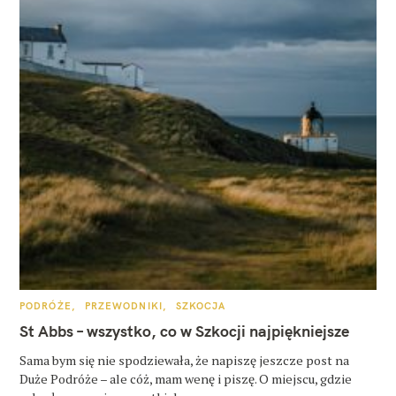
K
PODRÓŻE
PRZEWODNIKI
SZKOCJA
A
T
St Abbs – wszystko, co w Szkocji najpiękniejsze
E
G
O
Sama bym się nie spodziewała, że napiszę jeszcze post na
R
Duże Podróże – ale cóż, mam wenę i piszę. O miejscu, gdzie
I
E