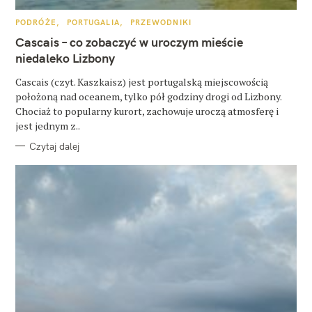
K
PODRÓŻE
PORTUGALIA
PRZEWODNIKI
A
T
Cascais – co zobaczyć w uroczym mieście
E
G
niedaleko Lizbony
O
R
Cascais (czyt. Kaszkaisz) jest portugalską miejscowością
I
E
położoną nad oceanem, tylko pół godziny drogi od Lizbony.
Chociaż to popularny kurort, zachowuje uroczą atmosferę i
jest jednym z..
Czytaj dalej