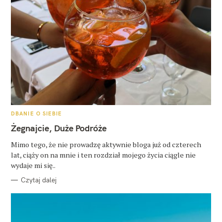
K
DBANIE O SIEBIE
A
T
Żegnajcie, Duże Podróże
E
G
O
Mimo tego, że nie prowadzę aktywnie bloga już od czterech
R
lat, ciąży on na mnie i ten rozdział mojego życia ciągle nie
I
E
wydaje mi się..
Czytaj dalej