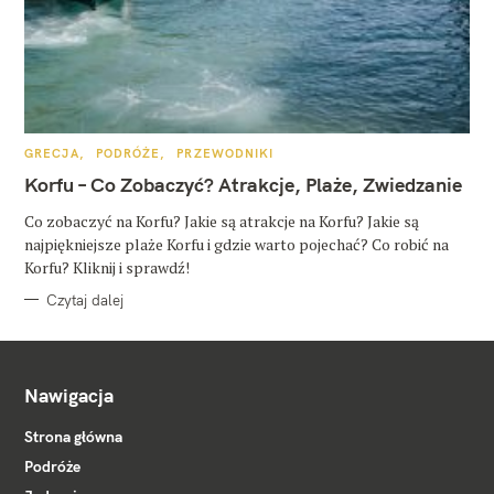
K
GRECJA
PODRÓŻE
PRZEWODNIKI
A
T
Korfu – Co Zobaczyć? Atrakcje, Plaże, Zwiedzanie
E
G
O
Co zobaczyć na Korfu? Jakie są atrakcje na Korfu? Jakie są
R
najpiękniejsze plaże Korfu i gdzie warto pojechać? Co robić na
I
E
Korfu? Kliknij i sprawdź!
Czytaj dalej
Nawigacja
Strona główna
Podróże