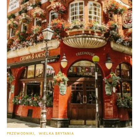
K
PRZEWODNIKI
WIELKA BRYTANIA
A