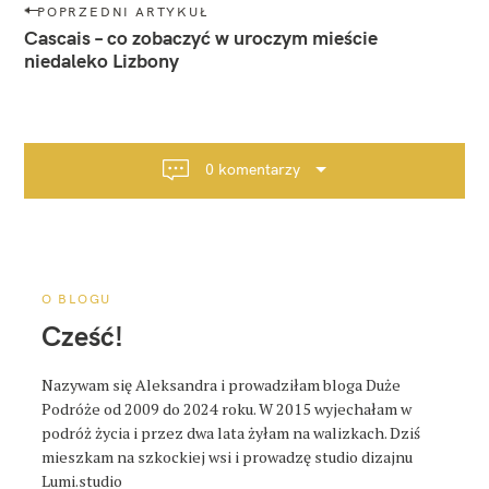
N
POPRZEDNI ARTYKUŁ
a
Cascais – co zobaczyć w uroczym mieście
w
niedaleko Lizbony
i
g
a
c
0 komentarzy
j
a
p
o
s
O BLOGU
t
Cześć!
a
Nazywam się Aleksandra i prowadziłam bloga Duże
Podróże od 2009 do 2024 roku. W 2015 wyjechałam w
podróż życia i przez dwa lata żyłam na walizkach. Dziś
mieszkam na szkockiej wsi i prowadzę studio dizajnu
Lumi.studio