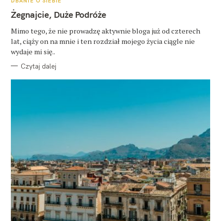
DBANIE O SIEBIE
A
T
Żegnajcie, Duże Podróże
E
G
O
Mimo tego, że nie prowadzę aktywnie bloga już od czterech
R
lat, ciąży on na mnie i ten rozdział mojego życia ciągle nie
I
E
wydaje mi się..
Czytaj dalej