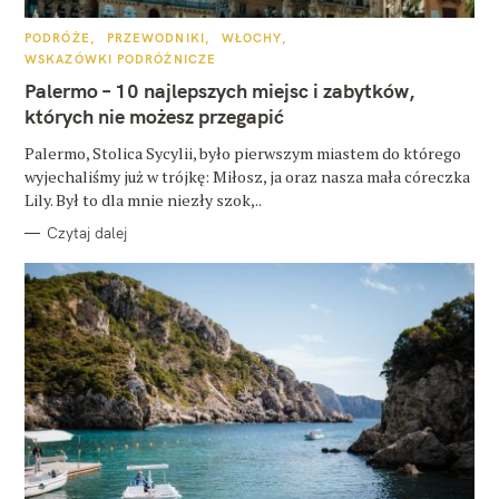
K
PODRÓŻE
PRZEWODNIKI
WŁOCHY
A
WSKAZÓWKI PODRÓŻNICZE
T
E
Palermo – 10 najlepszych miejsc i zabytków,
G
O
których nie możesz przegapić
R
I
E
Palermo, Stolica Sycylii, było pierwszym miastem do którego
wyjechaliśmy już w trójkę: Miłosz, ja oraz nasza mała córeczka
Lily. Był to dla mnie niezły szok,..
Czytaj dalej