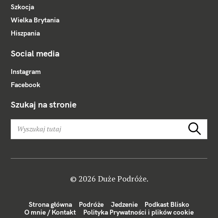
Szkocja
Wielka Brytania
Hiszpania
Social media
Instagram
Facebook
Szukaj na stronie
W
Szukaj
y
s
z
u
k
© 2026 Duże Podróże.
a
j
Strona główna
Podróże
Jedzenie
Podkast Blisko
:
O mnie / Kontakt
Polityka Prywatności i plików cookie