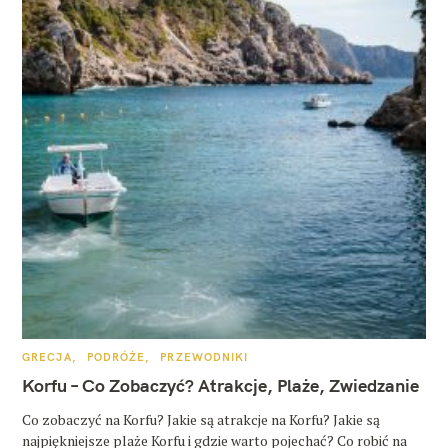
K
GRECJA
PODRÓŻE
PRZEWODNIKI
A
T
Korfu – Co Zobaczyć? Atrakcje, Plaże, Zwiedzanie
E
G
O
Co zobaczyć na Korfu? Jakie są atrakcje na Korfu? Jakie są
R
najpiękniejsze plaże Korfu i gdzie warto pojechać? Co robić na
I