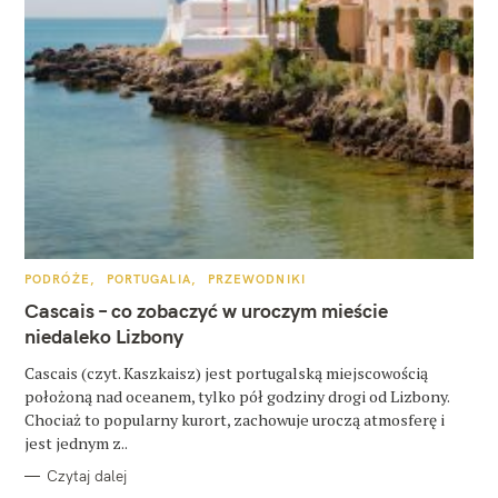
W
y
K
PODRÓŻE
PORTUGALIA
PRZEWODNIKI
A
s
T
Cascais – co zobaczyć w uroczym mieście
E
z
G
niedaleko Lizbony
O
R
u
Cascais (czyt. Kaszkaisz) jest portugalską miejscowością
I
E
położoną nad oceanem, tylko pół godziny drogi od Lizbony.
k
Chociaż to popularny kurort, zachowuje uroczą atmosferę i
a
jest jednym z..
j
Czytaj dalej