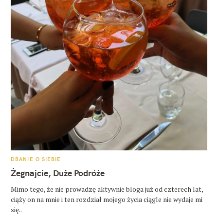
K
DBANIE O SIEBIE
A
T
Żegnajcie, Duże Podróże
E
G
O
Mimo tego, że nie prowadzę aktywnie bloga już od czterech lat,
R
ciąży on na mnie i ten rozdział mojego życia ciągle nie wydaje mi
I
E
się..