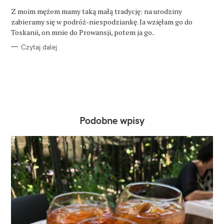
R
Z moim mężem mamy taką małą tradycję: na urodziny
I
E
zabieramy się w podróż-niespodziankę. Ja wzięłam go do
Toskanii, on mnie do Prowansji, potem ja go..
Czytaj dalej
Podobne wpisy