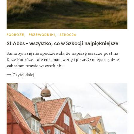
K
PODRÓŻE
PRZEWODNIKI
SZKOCJA
A
T
St Abbs – wszystko, co w Szkocji najpiękniejsze
E
G
O
Sama bym się nie spodziewała, że napiszę jeszcze post na
R
Duże Podróże – ale cóż, mam wenę i piszę. O miejscu, gdzie
I
E
zabrałam prawie wszystkich..
Czytaj dalej