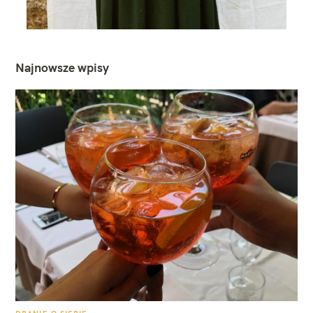
Najnowsze wpisy
K