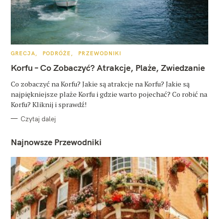
K
GRECJA
PODRÓŻE
PRZEWODNIKI
A
T
Korfu – Co Zobaczyć? Atrakcje, Plaże, Zwiedzanie
E
G
O
Co zobaczyć na Korfu? Jakie są atrakcje na Korfu? Jakie są
R
najpiękniejsze plaże Korfu i gdzie warto pojechać? Co robić na
I
E
Korfu? Kliknij i sprawdź!
Czytaj dalej
Najnowsze Przewodniki