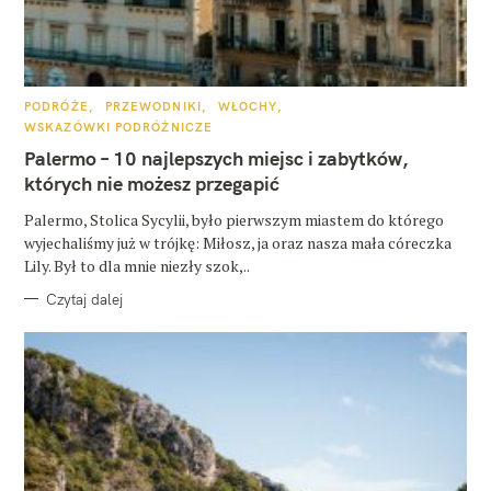
K
PODRÓŻE
PRZEWODNIKI
WŁOCHY
A
WSKAZÓWKI PODRÓŻNICZE
T
E
Palermo – 10 najlepszych miejsc i zabytków,
G
O
których nie możesz przegapić
R
I
E
Palermo, Stolica Sycylii, było pierwszym miastem do którego
wyjechaliśmy już w trójkę: Miłosz, ja oraz nasza mała córeczka
Lily. Był to dla mnie niezły szok,..
Czytaj dalej