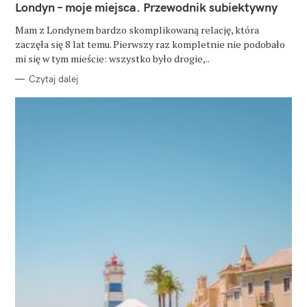
T
Londyn – moje miejsca. Przewodnik subiektywny
E
G
O
Mam z Londynem bardzo skomplikowaną relację, która
R
zaczęła się 8 lat temu. Pierwszy raz kompletnie nie podobało
I
E
mi się w tym mieście: wszystko było drogie,..
Czytaj dalej