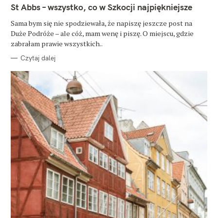
T
St Abbs – wszystko, co w Szkocji najpiękniejsze
E
G
O
Sama bym się nie spodziewała, że napiszę jeszcze post na
R
Duże Podróże – ale cóż, mam wenę i piszę. O miejscu, gdzie
I
E
zabrałam prawie wszystkich..
Czytaj dalej