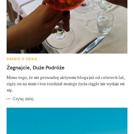
K
DBANIE O SIEBIE
A
T
Żegnajcie, Duże Podróże
E
G
O
Mimo tego, że nie prowadzę aktywnie bloga już od czterech lat,
R
ciąży on na mnie i ten rozdział mojego życia ciągle nie wydaje mi
I
E
się..
Czytaj dalej