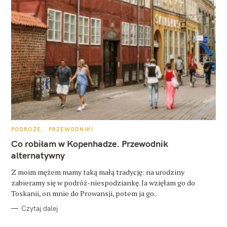
K
PODRÓŻE
PRZEWODNIKI
A
T
Co robiłam w Kopenhadze. Przewodnik
E
G
alternatywny
O
R
Z moim mężem mamy taką małą tradycję: na urodziny
I
E
zabieramy się w podróż-niespodziankę. Ja wzięłam go do
Toskanii, on mnie do Prowansji, potem ja go..
Czytaj dalej