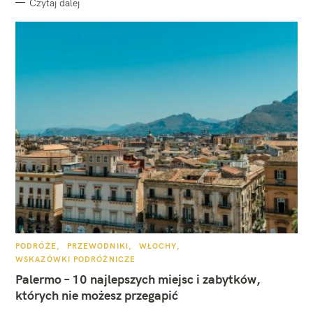
Czytaj dalej
K
PODRÓŻE
PRZEWODNIKI
WŁOCHY
A
WSKAZÓWKI PODRÓŻNICZE
T
E
Palermo – 10 najlepszych miejsc i zabytków,
G
O
których nie możesz przegapić
R
I
E