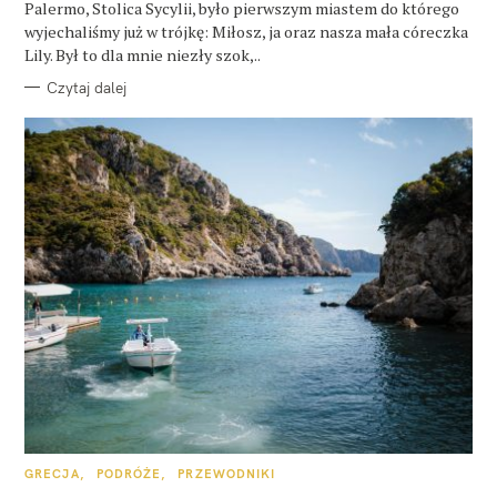
Palermo, Stolica Sycylii, było pierwszym miastem do którego
wyjechaliśmy już w trójkę: Miłosz, ja oraz nasza mała córeczka
Lily. Był to dla mnie niezły szok,..
Czytaj dalej
K
GRECJA
PODRÓŻE
PRZEWODNIKI
A