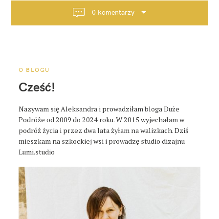
c
0 komentarzy
j
a
p
o
s
O BLOGU
t
Cześć!
a
Nazywam się Aleksandra i prowadziłam bloga Duże
Podróże od 2009 do 2024 roku. W 2015 wyjechałam w
podróż życia i przez dwa lata żyłam na walizkach. Dziś
mieszkam na szkockiej wsi i prowadzę studio dizajnu
Lumi.studio