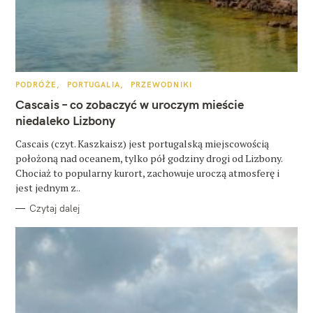
K
PODRÓŻE
PORTUGALIA
PRZEWODNIKI
A
T
Cascais – co zobaczyć w uroczym mieście
E
G
niedaleko Lizbony
O
R
Cascais (czyt. Kaszkaisz) jest portugalską miejscowością
I
E
położoną nad oceanem, tylko pół godziny drogi od Lizbony.
Chociaż to popularny kurort, zachowuje uroczą atmosferę i
jest jednym z..
Czytaj dalej