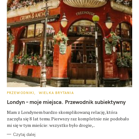
K
PRZEWODNIKI
WIELKA BRYTANIA
A
T
Londyn – moje miejsca. Przewodnik subiektywny
E
G
O
Mam z Londynem bardzo skomplikowaną relację, która
R
zaczęła się 8 lat temu. Pierwszy raz kompletnie nie podobało
I
E
mi się w tym mieście: wszystko było drogie,..
Czytaj dalej