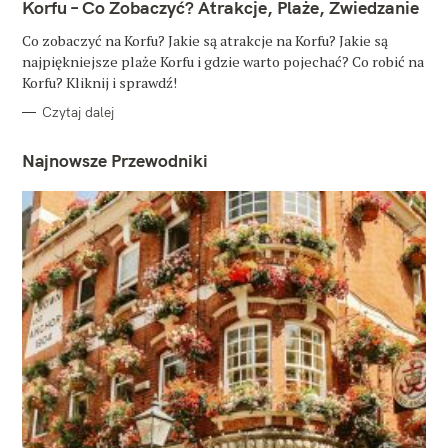
T
Korfu – Co Zobaczyć? Atrakcje, Plaże, Zwiedzanie
E
G
O
Co zobaczyć na Korfu? Jakie są atrakcje na Korfu? Jakie są
R
najpiękniejsze plaże Korfu i gdzie warto pojechać? Co robić na
I
E
Korfu? Kliknij i sprawdź!
Czytaj dalej
Najnowsze Przewodniki