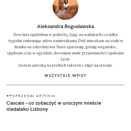
Aleksandra Bogusławska
Dwa lata spędziłam w podróży, żyjąc na walizkach i co kilka
tygodni zmieniając adres zamieszkania. Dziś mieszkam na stałe w
domku na szkockiej wsi. Dużo spaceruję, gotuję wegańsko,
spędzam czas w ogrodzie, doceniam małe przyjemności i spokojne
życie.
Jestem autorką wszystkich tekstów i zdjęć na stronie.
WSZYSTKIE WPISY
N
POPRZEDNI ARTYKUŁ
a
Cascais – co zobaczyć w uroczym mieście
w
niedaleko Lizbony
i
g
a