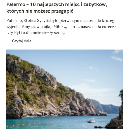
E
Palermo – 10 najlepszych miejsc i zabytków,
G
O
których nie możesz przegapić
R
I
E
Palermo, Stolica Sycylii, było pierwszym miastem do którego
wyjechaliśmy już w trójkę: Miłosz, ja oraz nasza mała córeczka
Lily. Był to dla mnie niezły szok,..
Czytaj dalej