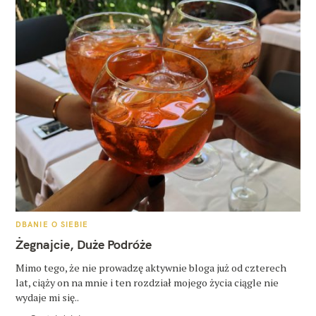
K
DBANIE O SIEBIE
A
T
Żegnajcie, Duże Podróże
E
G
O
Mimo tego, że nie prowadzę aktywnie bloga już od czterech
R
lat, ciąży on na mnie i ten rozdział mojego życia ciągle nie
I
E
wydaje mi się..