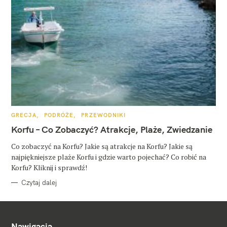
K
GRECJA
PODRÓŻE
PRZEWODNIKI
A
T
Korfu – Co Zobaczyć? Atrakcje, Plaże, Zwiedzanie
E
G
O
Co zobaczyć na Korfu? Jakie są atrakcje na Korfu? Jakie są
R
najpiękniejsze plaże Korfu i gdzie warto pojechać? Co robić na
I
E
Korfu? Kliknij i sprawdź!
Czytaj dalej
Nawigacja