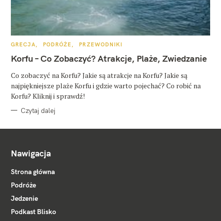
K
GRECJA
PODRÓŻE
PRZEWODNIKI
A
T
Korfu – Co Zobaczyć? Atrakcje, Plaże, Zwiedzanie
E
G
O
Co zobaczyć na Korfu? Jakie są atrakcje na Korfu? Jakie są
R
najpiękniejsze plaże Korfu i gdzie warto pojechać? Co robić na
I
E
Korfu? Kliknij i sprawdź!
Czytaj dalej
Nawigacja
Strona główna
Podróże
Jedzenie
Podkast Blisko