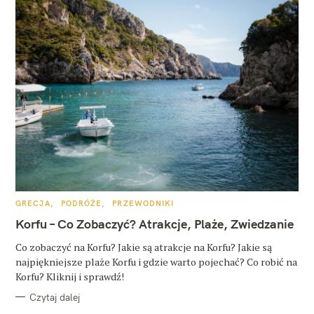
K
GRECJA
PODRÓŻE
PRZEWODNIKI
A
T
Korfu – Co Zobaczyć? Atrakcje, Plaże, Zwiedzanie
E
G
O
Co zobaczyć na Korfu? Jakie są atrakcje na Korfu? Jakie są
R
najpiękniejsze plaże Korfu i gdzie warto pojechać? Co robić na
I
E
Korfu? Kliknij i sprawdź!
Czytaj dalej