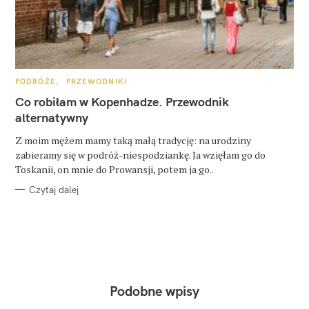
K
PODRÓŻE
PRZEWODNIKI
A
T
Co robiłam w Kopenhadze. Przewodnik
E
G
alternatywny
O
R
Z moim mężem mamy taką małą tradycję: na urodziny
I
E
zabieramy się w podróż-niespodziankę. Ja wzięłam go do
Toskanii, on mnie do Prowansji, potem ja go..
Czytaj dalej
Podobne wpisy