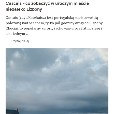
k
T
Cascais – co zobaczyć w uroczym mieście
E
a
G
niedaleko Lizbony
O
R
j
Cascais (czyt. Kaszkaisz) jest portugalską miejscowością
I
E
położoną nad oceanem, tylko pół godziny drogi od Lizbony.
:
Chociaż to popularny kurort, zachowuje uroczą atmosferę i
jest jednym z..
Czytaj dalej