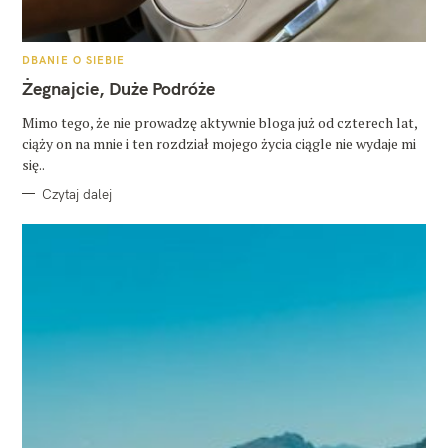
K
DBANIE O SIEBIE
A
T
Żegnajcie, Duże Podróże
E
G
O
Mimo tego, że nie prowadzę aktywnie bloga już od czterech lat,
R
ciąży on na mnie i ten rozdział mojego życia ciągle nie wydaje mi
I
E
się..
Czytaj dalej