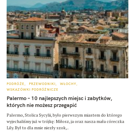
K
PODRÓŻE
PRZEWODNIKI
WŁOCHY
A
WSKAZÓWKI PODRÓŻNICZE
T
E
Palermo – 10 najlepszych miejsc i zabytków,
G
O
których nie możesz przegapić
R
I
E
Palermo, Stolica Sycylii, było pierwszym miastem do którego
wyjechaliśmy już w trójkę: Miłosz, ja oraz nasza mała córeczka
Lily. Był to dla mnie niezły szok,..