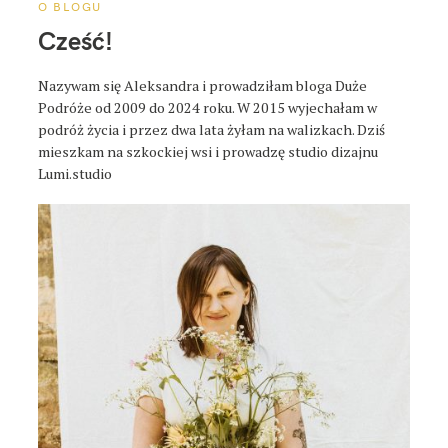
o
O BLOGU
s
Cześć!
t
a
Nazywam się Aleksandra i prowadziłam bloga Duże
Podróże od 2009 do 2024 roku. W 2015 wyjechałam w
podróż życia i przez dwa lata żyłam na walizkach. Dziś
mieszkam na szkockiej wsi i prowadzę studio dizajnu
Lumi.studio