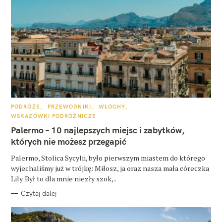
K
PODRÓŻE
PRZEWODNIKI
WŁOCHY
A
WSKAZÓWKI PODRÓŻNICZE
T
E
Palermo – 10 najlepszych miejsc i zabytków,
G
O
których nie możesz przegapić
R
I
E
Palermo, Stolica Sycylii, było pierwszym miastem do którego
wyjechaliśmy już w trójkę: Miłosz, ja oraz nasza mała córeczka
Lily. Był to dla mnie niezły szok,..
Czytaj dalej