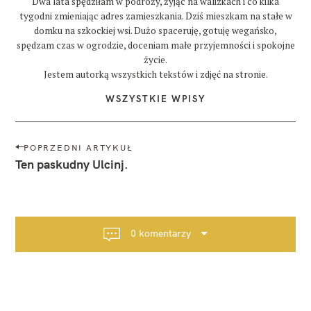
Dwa lata spędziłam w podróży, żyjąc na walizkach i co kilka
tygodni zmieniając adres zamieszkania. Dziś mieszkam na stałe w
domku na szkockiej wsi. Dużo spaceruję, gotuję wegańsko,
spędzam czas w ogrodzie, doceniam małe przyjemności i spokojne
życie.
Jestem autorką wszystkich tekstów i zdjęć na stronie.
WSZYSTKIE WPISY
N
POPRZEDNI ARTYKUŁ
a
Ten paskudny Ulcinj.
w
i
g
a
0 komentarzy
c
j
a
p