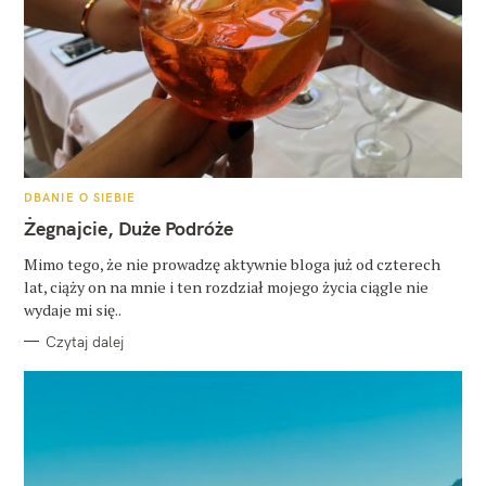
K
DBANIE O SIEBIE
A
T
Żegnajcie, Duże Podróże
E
G
O
Mimo tego, że nie prowadzę aktywnie bloga już od czterech
R
lat, ciąży on na mnie i ten rozdział mojego życia ciągle nie
I
E
wydaje mi się..
Czytaj dalej