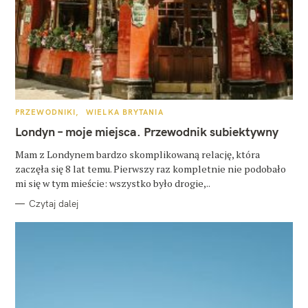
K
PRZEWODNIKI
WIELKA BRYTANIA
A
T
Londyn – moje miejsca. Przewodnik subiektywny
E
G
O
Mam z Londynem bardzo skomplikowaną relację, która
R
zaczęła się 8 lat temu. Pierwszy raz kompletnie nie podobało
I
E
mi się w tym mieście: wszystko było drogie,..
Czytaj dalej