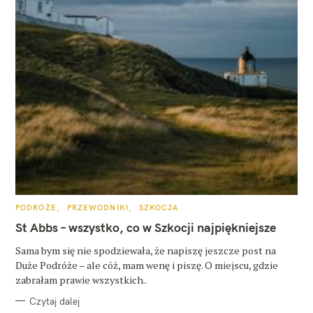
K
PODRÓŻE
PRZEWODNIKI
SZKOCJA
A
T
St Abbs – wszystko, co w Szkocji najpiękniejsze
E
G
O
Sama bym się nie spodziewała, że napiszę jeszcze post na
R
Duże Podróże – ale cóż, mam wenę i piszę. O miejscu, gdzie
I
E
zabrałam prawie wszystkich..
Czytaj dalej