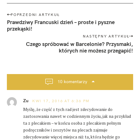
N
POPRZEDNI ARTYKUŁ
a
Prawdziwy Francuski dzień – proste i pyszne
w
przekąski!
i
NASTĘPNY ARTYKUŁ
g
Czego spróbować w Barcelonie? Przysmaki,
których nie możesz przegapić!
a
c
j
a
p
10 komentarzy
o
s
Zu
KWI 17, 2016 AT 6:36 PM
t
Myślę, że część z tych rad jest zdecydowanie do
a
zastosowania nawet w codziennym życiu, jak na przykład
ta z plecakiem – w końcu osoba z plecakiem pełnym
podręczników i zeszytów na plecach zajmuje
zdecydowanie więcej miejsca niż ta, która będzie go