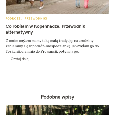
K
PODRÓŻE
PRZEWODNIKI
A
T
Co robiłam w Kopenhadze. Przewodnik
E
G
alternatywny
O
R
Z moim mężem mamy taką małą tradycję: na urodziny
I
E
zabieramy się w podróż-niespodziankę. Ja wzięłam go do
Toskanii, on mnie do Prowansji, potem ja go..
Czytaj dalej
Podobne wpisy