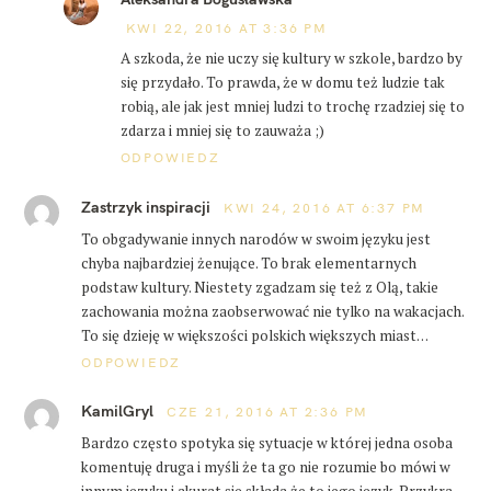
KWI 22, 2016 AT 3:36 PM
A szkoda, że nie uczy się kultury w szkole, bardzo by
się przydało. To prawda, że w domu też ludzie tak
robią, ale jak jest mniej ludzi to trochę rzadziej się to
zdarza i mniej się to zauważa ;)
ODPOWIEDZ
Zastrzyk inspiracji
KWI 24, 2016 AT 6:37 PM
To obgadywanie innych narodów w swoim języku jest
chyba najbardziej żenujące. To brak elementarnych
podstaw kultury. Niestety zgadzam się też z Olą, takie
zachowania można zaobserwować nie tylko na wakacjach.
To się dzieję w większości polskich większych miast…
ODPOWIEDZ
KamilGryl
CZE 21, 2016 AT 2:36 PM
Bardzo często spotyka się sytuacje w której jedna osoba
komentuję druga i myśli że ta go nie rozumie bo mówi w