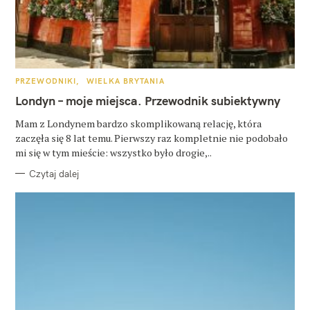
K
PRZEWODNIKI
WIELKA BRYTANIA
A
T
Londyn – moje miejsca. Przewodnik subiektywny
E
G
O
Mam z Londynem bardzo skomplikowaną relację, która
R
zaczęła się 8 lat temu. Pierwszy raz kompletnie nie podobało
I
E
mi się w tym mieście: wszystko było drogie,..
Czytaj dalej