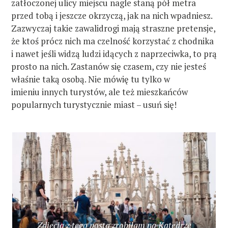
zatłoczonej ulicy miejscu nagle staną pół metra
przed tobą i jeszcze okrzyczą, jak na nich wpadniesz.
Zazwyczaj takie zawalidrogi mają straszne pretensje,
że ktoś prócz nich ma czelność korzystać z chodnika
i nawet jeśli widzą ludzi idących z naprzeciwka, to prą
prosto na nich. Zastanów się czasem, czy nie jesteś
właśnie taką osobą. Nie mówię tu tylko w
imieniu innych turystów, ale też mieszkańców
popularnych turystycznie miast – usuń się!
Zdjęcia z tego posta zrobiłam na Katedrze