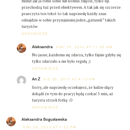
minut jak ja robie sobie lub komuś zdjęcie, tylko np.
przechodzą tuż przed obiektywem. A tak jak się szczerze
praeczyta ten tekst to tak naprawdę każdy znas
odnajdzie w sobie przynajmniej jeden „gatunek” takich
turystów
ODPOWIEDZ
Aleksandra
KWI 19, 2016 AT 11:35 AM
No jasne, każdemu się zdarza, tylko fajnie gdyby się
tylko zdarzało a nie było regułą ;)
ODPOWIEDZ
An Z
SIE 30, 2017 AT 4:13 PM
Sorry, ale naprawdę oczekujesz, że ludzie idący
dokądś (w tym do pracy) będą czekać 5 min, aż
turysta strzeli fotkę :O
ODPOWIEDZ
W
Aleksandra Bogusławska
y
KWI 20, 2016 AT 1:23 PM