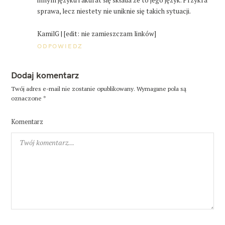
innym języku i akurat się składa że to jego język. Przykra
sprawa, lecz niestety nie uniknie się takich sytuacji.
KamilG | [edit: nie zamieszczam linków]
ODPOWIEDZ
Dodaj komentarz
Twój adres e-mail nie zostanie opublikowany.
Wymagane pola są
oznaczone
*
Komentarz