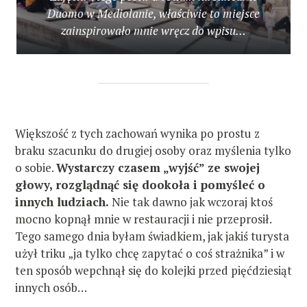
Duomo w Mediolanie, właściwie to miejsce
zainspirowało mnie wręcz do wpisu…
Większość z tych zachowań wynika po prostu z
braku szacunku do drugiej osoby oraz myślenia tylko
o sobie.
Wystarczy czasem „wyjść” ze swojej
głowy, rozglądnąć się dookoła i pomyśleć o
innych ludziach.
Nie tak dawno jak wczoraj ktoś
mocno kopnął mnie w restauracji i nie przeprosił.
Tego samego dnia byłam świadkiem, jak jakiś turysta
użył triku „ja tylko chcę zapytać o coś strażnika” i w
ten sposób wepchnął się do kolejki przed pięćdziesiąt
innych osób…