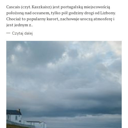
R
Cascais (czyt. Kaszkaisz) jest portugalską miejscowością
I
E
położoną nad oceanem, tylko pół godziny drogi od Lizbony.
Chociaż to popularny kurort, zachowuje uroczą atmosferę i
jest jednym z..
Czytaj dalej