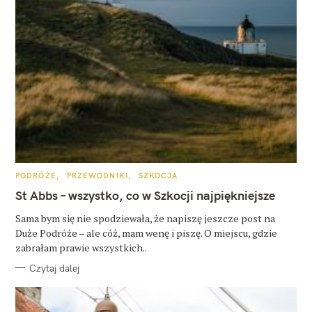
K
PODRÓŻE
PRZEWODNIKI
SZKOCJA
A
T
St Abbs – wszystko, co w Szkocji najpiękniejsze
E
G
O
Sama bym się nie spodziewała, że napiszę jeszcze post na
R
Duże Podróże – ale cóż, mam wenę i piszę. O miejscu, gdzie
I
E
zabrałam prawie wszystkich..
Czytaj dalej