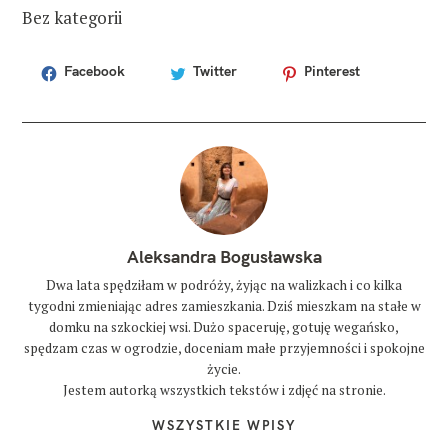
Bez kategorii
Facebook
Twitter
Pinterest
T
A
G
I
m
e
d
i
o
l
Aleksandra Bogusławska
a
n
Dwa lata spędziłam w podróży, żyjąc na walizkach i co kilka
tygodni zmieniając adres zamieszkania. Dziś mieszkam na stałe w
t
domku na szkockiej wsi. Dużo spaceruję, gotuję wegańsko,
u
r
spędzam czas w ogrodzie, doceniam małe przyjemności i spokojne
y
życie.
s
Jestem autorką wszystkich tekstów i zdjęć na stronie.
t
a
WSZYSTKIE WPISY