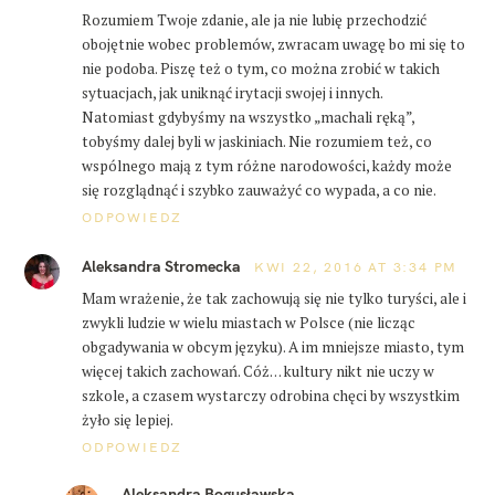
s
Rozumiem Twoje zdanie, ale ja nie lubię przechodzić
obojętnie wobec problemów, zwracam uwagę bo mi się to
z
nie podoba. Piszę też o tym, co można zrobić w takich
u
sytuacjach, jak uniknąć irytacji swojej i innych.
k
Natomiast gdybyśmy na wszystko „machali ręką”,
tobyśmy dalej byli w jaskiniach. Nie rozumiem też, co
a
wspólnego mają z tym różne narodowości, każdy może
j
się rozglądnąć i szybko zauważyć co wypada, a co nie.
:
ODPOWIEDZ
Aleksandra Stromecka
KWI 22, 2016 AT 3:34 PM
Mam wrażenie, że tak zachowują się nie tylko turyści, ale i
zwykli ludzie w wielu miastach w Polsce (nie licząc
obgadywania w obcym języku). A im mniejsze miasto, tym
więcej takich zachowań. Cóż… kultury nikt nie uczy w
szkole, a czasem wystarczy odrobina chęci by wszystkim
żyło się lepiej.
ODPOWIEDZ
Aleksandra Bogusławska