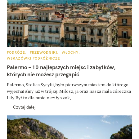
K
PODRÓŻE
PRZEWODNIKI
WŁOCHY
A
WSKAZÓWKI PODRÓŻNICZE
T
E
Palermo – 10 najlepszych miejsc i zabytków,
G
O
których nie możesz przegapić
R
I
E
Palermo, Stolica Sycylii, było pierwszym miastem do którego
wyjechaliśmy już w trójkę: Miłosz, ja oraz nasza mała córeczka
Lily. Był to dla mnie niezły szok,..
Czytaj dalej