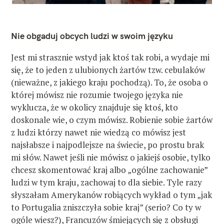
Nie obgaduj obcych ludzi w swoim języku
Jest mi strasznie wstyd jak ktoś tak robi, a wydaje mi
się, że to jeden z ulubionych żartów tzw. cebulaków
(nieważne, z jakiego kraju pochodzą). To, że osoba o
której mówisz nie rozumie twojego języka nie
wyklucza, że w okolicy znajduje się ktoś, kto
doskonale wie, o czym mówisz. Robienie sobie żartów
z ludzi którzy nawet nie wiedzą co mówisz jest
najsłabsze i najpodlejsze na świecie, po prostu brak
mi słów. Nawet jeśli nie mówisz o jakiejś osobie, tylko
chcesz skomentować kraj albo „ogólne zachowanie”
ludzi w tym kraju, zachowaj to dla siebie. Tyle razy
słyszałam Amerykanów robiących wykład o tym „jak
to Portugalia zniszczyła sobie kraj” (serio? Co ty w
ogóle wiesz?), Francuzów śmiejących się z obsługi