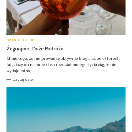
K
DBANIE O SIEBIE
A
T
Żegnajcie, Duże Podróże
E
G
O
Mimo tego, że nie prowadzę aktywnie bloga już od czterech
R
lat, ciąży on na mnie i ten rozdział mojego życia ciągle nie
I
E
wydaje mi się..
Czytaj dalej