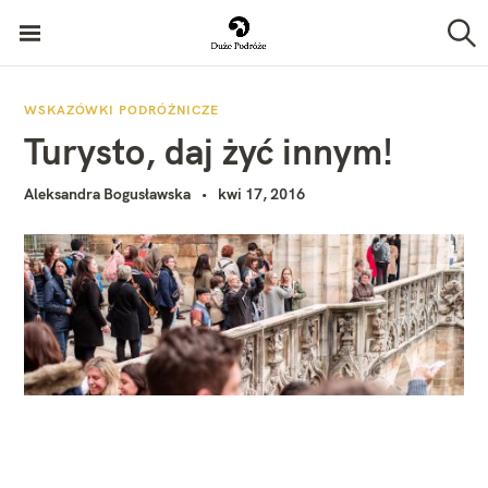
P
Duże Podróże
r
S
z
z
u
k
e
WSKAZÓWKI PODRÓŻNICZE
a
Turysto, daj żyć innym!
j
j
d
Aleksandra Bogusławska
kwi 17, 2016
ź
d
o
t
r
e
ś
c
i