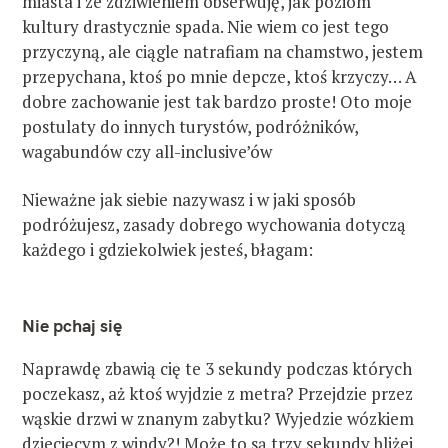
miasta i ze zdziwieniem obserwuję, jak poziom
kultury drastycznie spada. Nie wiem co jest tego
przyczyną, ale ciągle natrafiam na chamstwo, jestem
przepychana, ktoś po mnie depcze, ktoś krzyczy… A
dobre zachowanie jest tak bardzo proste! Oto moje
postulaty do innych turystów, podróżników,
wagabundów czy all-inclusive’ów
Nieważne jak siebie nazywasz i w jaki sposób
podróżujesz, zasady dobrego wychowania dotyczą
każdego i gdziekolwiek jesteś, błagam:
Nie pchaj się
Naprawdę zbawią cię te 3 sekundy podczas których
poczekasz, aż ktoś wyjdzie z metra? Przejdzie przez
wąskie drzwi w znanym zabytku? Wyjedzie wózkiem
dziecięcym z windy?! Może to są trzy sekundy bliżej