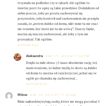
trzymała na podłodze czy w rękach. Ale ogólnie to
świetny post i te opisy są takie prawdziwe. Dodałabym od
siebie jeszcze, żeby po prostu zachowywać się
przyzwoicie, żeby kontroli nad zachowaniem nie przejęła
zasada, że „jestem daleko od domu, nikt mnie tu nie zna i
nie rozumie, być może już tu nie wrócę”. Znaczy fajnie,
można się inaczej zachowywać, ale żeby z tym nie
przesadzać. Tak ogólnie.
ODPOWIEDZ
Aleksandra
KWI 17, 2016 AT 7:26 PM
Dzięki za miłe słowa :) I masz absolutnie rację, też
mam wrażenie, że ludzie myślą że skoro są daleko
od domu to można od razu krzyczeć, pchać się i w
ogóle po chamsku się zachowywać…
ODPOWIEDZ
Miłosz
KWI 19, 2016 AT 11:33 AM
Mnie najbardziej irytują osoby, które nie mogą poczekać 5