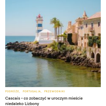
K
PODRÓŻE
PORTUGALIA
PRZEWODNIKI
A
T
Cascais – co zobaczyć w uroczym mieście
E
G
niedaleko Lizbony
O