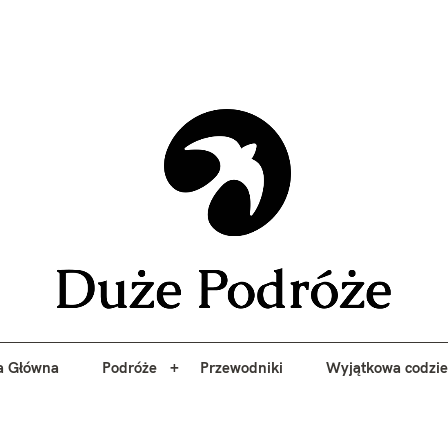
yj niezapomniane przygody z Duże Podróże. Przewodniki, porady, 
a Główna
Podróże
Przewodniki
Wyjątkowa codzi
Duże 
a Główna
Podróże
Przewodniki
Wyjątkowa codzi