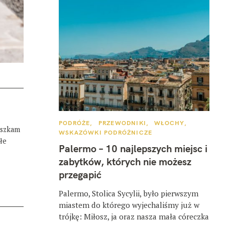
K
PODRÓŻE
PRZEWODNIKI
WŁOCHY
eszkam
A
WSKAZÓWKI PODRÓŻNICZE
T
łe
E
Palermo – 10 najlepszych miejsc i
G
O
zabytków, których nie możesz
R
I
przegapić
E
Palermo, Stolica Sycylii, było pierwszym
miastem do którego wyjechaliśmy już w
trójkę: Miłosz, ja oraz nasza mała córeczka