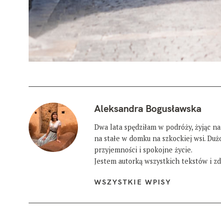
Aleksandra Bogusławska
Dwa lata spędziłam w podróży, żyjąc na
na stałe w domku na szkockiej wsi. Du
przyjemności i spokojne życie.
Jestem autorką wszystkich tekstów i zdj
WSZYSTKIE WPISY
W
y