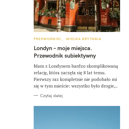
K
PRZEWODNIKI
WIELKA BRYTANIA
A
T
Londyn – moje miejsca.
E
G
Przewodnik subiektywny
O
R
I
Mam z Londynem bardzo skomplikowaną
E
relację, która zaczęła się 8 lat temu.
Pierwszy raz kompletnie nie podobało mi
się w tym mieście: wszystko było drogie,..
Czytaj dalej