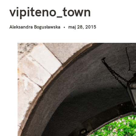
v
i
vipiteno_town
Aleksandra Bogusławska
maj 28, 2015