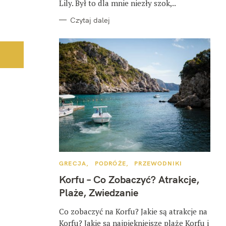
Lily. Był to dla mnie niezły szok,..
Czytaj dalej
K
GRECJA
PODRÓŻE
PRZEWODNIKI
A
T
Korfu – Co Zobaczyć? Atrakcje,
E
G
Plaże, Zwiedzanie
O
R
I
Co zobaczyć na Korfu? Jakie są atrakcje na
E
Korfu? Jakie są najpiękniejsze plaże Korfu i