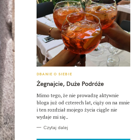
K
DBANIE O SIEBIE
A
T
Żegnajcie, Duże Podróże
E
G
O
Mimo tego, że nie prowadzę aktywnie
R
bloga już od czterech lat, ciąży on na mnie
I
E
i ten rozdział mojego życia ciągle nie
wydaje mi się..
Czytaj dalej