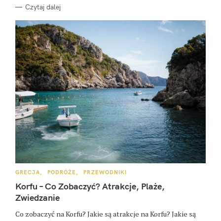
Czytaj dalej
K
GRECJA
PODRÓŻE
PRZEWODNIKI
A
T
Korfu – Co Zobaczyć? Atrakcje, Plaże,
E
G
Zwiedzanie
O
R
Co zobaczyć na Korfu? Jakie są atrakcje na Korfu? Jakie są
I
E