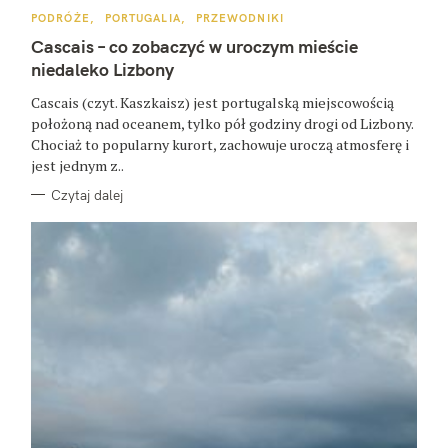
K
PODRÓŻE
PORTUGALIA
PRZEWODNIKI
A
T
Cascais – co zobaczyć w uroczym mieście
E
G
niedaleko Lizbony
O
R
Cascais (czyt. Kaszkaisz) jest portugalską miejscowością
I
E
położoną nad oceanem, tylko pół godziny drogi od Lizbony.
Chociaż to popularny kurort, zachowuje uroczą atmosferę i
jest jednym z..
Czytaj dalej