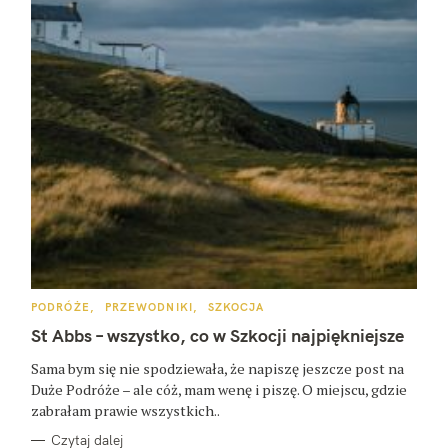
K
PODRÓŻE
PRZEWODNIKI
SZKOCJA
A
T
St Abbs – wszystko, co w Szkocji najpiękniejsze
E
G
O
Sama bym się nie spodziewała, że napiszę jeszcze post na
R
Duże Podróże – ale cóż, mam wenę i piszę. O miejscu, gdzie
I
E
zabrałam prawie wszystkich..
Czytaj dalej