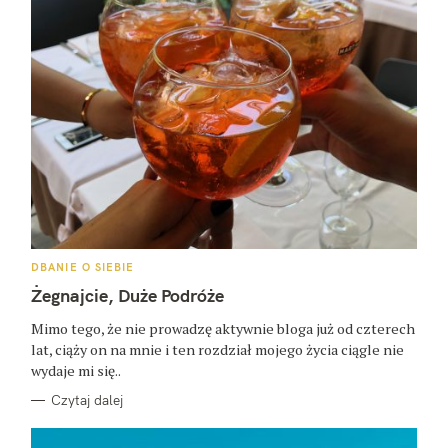
K
DBANIE O SIEBIE
A
T
Żegnajcie, Duże Podróże
E
G
O
Mimo tego, że nie prowadzę aktywnie bloga już od czterech
R
lat, ciąży on na mnie i ten rozdział mojego życia ciągle nie
I
E
wydaje mi się..
Czytaj dalej