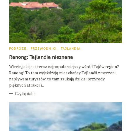
K
PODRÓŻE
PRZEWODNIKI
TAJLANDIA
A
T
Ranong: Tajlandia nieznana
E
G
O
Wiecie, jaki jest teraz najpopularniejszy wśród Tajów region?
R
Ranong! To tam wyjeżdżają mieszkańcy Tajlandii zmęczeni
I
E
napływem turystów, to tam szukają dzikiej przyrody,
pięknych atrakcji i..
Czytaj dalej