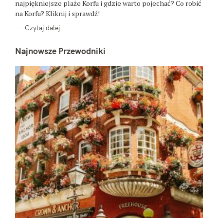
najpiękniejsze plaże Korfu i gdzie warto pojechać? Co robić
na Korfu? Kliknij i sprawdź!
Czytaj dalej
W
Najnowsze Przewodniki
y
s
z
u
k
a
j
: