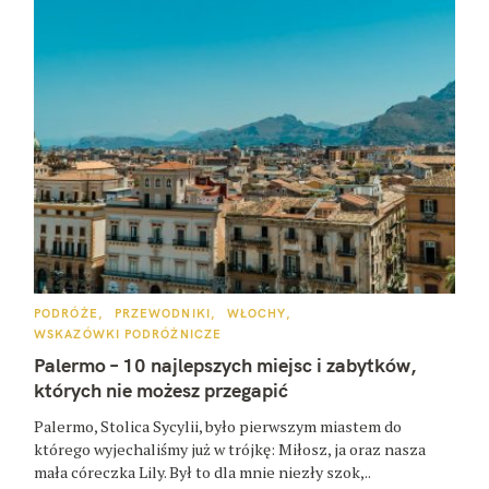
K
PODRÓŻE
PRZEWODNIKI
WŁOCHY
A
WSKAZÓWKI PODRÓŻNICZE
T
E
Palermo – 10 najlepszych miejsc i zabytków,
G
O
których nie możesz przegapić
R
I
E
Palermo, Stolica Sycylii, było pierwszym miastem do
którego wyjechaliśmy już w trójkę: Miłosz, ja oraz nasza
mała córeczka Lily. Był to dla mnie niezły szok,..