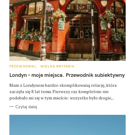
K
PRZEWODNIKI
WIELKA BRYTANIA
A
T
Londyn – moje miejsca. Przewodnik subiektywny
E
G
O
Mam z Londynem bardzo skomplikowaną relację, która
R
zaczęła się 8 lat temu. Pierwszy raz kompletnie nie
I
E
podobało mi się w tym mieście: wszystko było drogie,..
Czytaj dalej