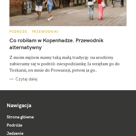
K
PODRÓŻE
PRZEWODNIKI
A
T
Co robiłam w Kopenhadze. Przewodnik
E
G
alternatywny
O
R
Z moim mężem mamy taką małą tradycję: na urodziny
I
E
zabieramy się w podróż-niespodziankę. Ja wzięłam go do
Toskanii, on mnie do Prowansji, potem ja go..
Czytaj dalej
Nawigacja
Strona główna
Podróże
Jedzenie