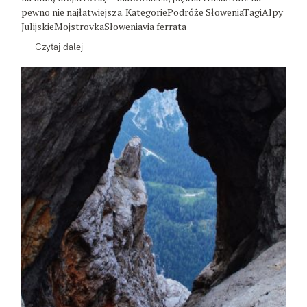
E
pewno nie najłatwiejsza. KategoriePodróże SłoweniaTagiAlpy
JulijskieMojstrovkaSłoweniavia ferrata
Czytaj dalej