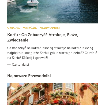
y
s
z
u
K
GRECJA
PODRÓŻE
PRZEWODNIKI
k
A
T
Korfu – Co Zobaczyć? Atrakcje, Plaże,
E
a
G
Zwiedzanie
O
j
R
Co zobaczyć na Korfu? Jakie są atrakcje na Korfu? Jakie są
I
E
:
najpiękniejsze plaże Korfu i gdzie warto pojechać? Co robić
na Korfu? Kliknij i sprawdź!
Czytaj dalej
Najnowsze Przewodniki