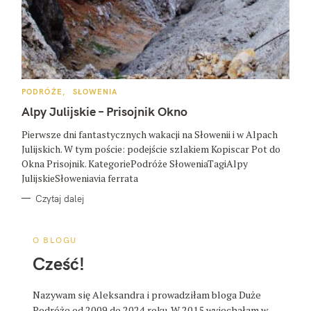
K
PODRÓŻE
SŁOWENIA
A
T
Alpy Julijskie – Prisojnik Okno
E
G
O
Pierwsze dni fantastycznych wakacji na Słowenii i w Alpach
R
Julijskich. W tym poście: podejście szlakiem Kopiscar Pot do
I
E
Okna Prisojnik. KategoriePodróże SłoweniaTagiAlpy
JulijskieSłoweniavia ferrata
Czytaj dalej
O BLOGU
Cześć!
Nazywam się Aleksandra i prowadziłam bloga Duże
Podróże od 2009 do 2024 roku. W 2015 wyjechałam w