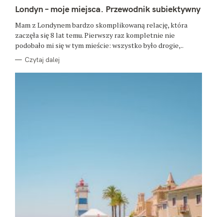
A
T
Londyn – moje miejsca. Przewodnik subiektywny
E
G
O
Mam z Londynem bardzo skomplikowaną relację, która
R
zaczęła się 8 lat temu. Pierwszy raz kompletnie nie
I
E
podobało mi się w tym mieście: wszystko było drogie,..
Czytaj dalej