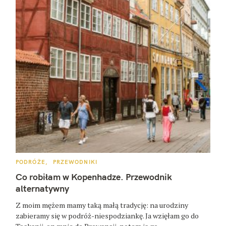
K
PODRÓŻE
PRZEWODNIKI
A
T
Co robiłam w Kopenhadze. Przewodnik
E
G
alternatywny
O
R
Z moim mężem mamy taką małą tradycję: na urodziny
I
E
zabieramy się w podróż-niespodziankę. Ja wzięłam go do