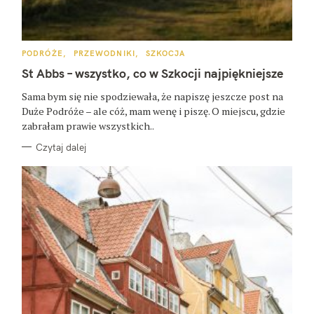
K
PODRÓŻE
PRZEWODNIKI
SZKOCJA
A
T
St Abbs – wszystko, co w Szkocji najpiękniejsze
E
G
O
Sama bym się nie spodziewała, że napiszę jeszcze post na
R
Duże Podróże – ale cóż, mam wenę i piszę. O miejscu, gdzie
I
E
zabrałam prawie wszystkich..
Czytaj dalej