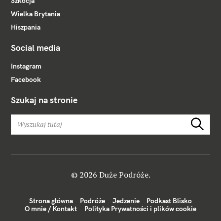
Szkocja
Wielka Brytania
Hiszpania
Social media
Instagram
Facebook
Szukaj na stronie
W
Szukaj
y
s
z
u
k
© 2026 Duże Podróże.
a
j
Strona główna
Podróże
Jedzenie
Podkast Blisko
:
O mnie / Kontakt
Polityka Prywatności i plików cookie