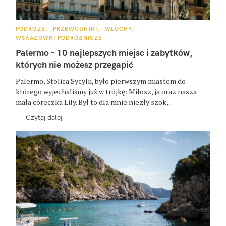
K
PODRÓŻE
PRZEWODNIKI
WŁOCHY
A
WSKAZÓWKI PODRÓŻNICZE
T
E
Palermo – 10 najlepszych miejsc i zabytków,
G
O
których nie możesz przegapić
R
I
E
Palermo, Stolica Sycylii, było pierwszym miastem do
którego wyjechaliśmy już w trójkę: Miłosz, ja oraz nasza
mała córeczka Lily. Był to dla mnie niezły szok,..
Czytaj dalej
W