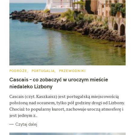
K
PODRÓŻE
PORTUGALIA
PRZEWODNIKI
A
T
Cascais – co zobaczyć w uroczym mieście
E
G
niedaleko Lizbony
O
R
Cascais (czyt. Kaszkaisz) jest portugalską miejscowością
I
E
położoną nad oceanem, tylko pół godziny drogi od Lizbony.
Chociaż to popularny kurort, zachowuje uroczą atmosferę i
jest jednym z..
Czytaj dalej