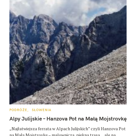
K
PODRÓŻE
SŁOWENIA
A
T
Alpy Julijskie – Hanzova Pot na Małą Mojstrovkę
E
G
O
„Najłatwiejsza ferrata w Alpach Julijskich” czyli Hanzova Pot
R
na Małą Mojstrovkę – malownicza, piękna trasa… ale na
I