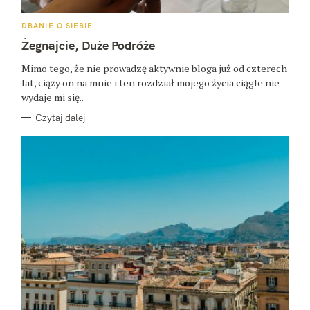
K
DBANIE O SIEBIE
A
T
Żegnajcie, Duże Podróże
E
G
O
Mimo tego, że nie prowadzę aktywnie bloga już od czterech
R
lat, ciąży on na mnie i ten rozdział mojego życia ciągle nie
I
E
wydaje mi się..
Czytaj dalej