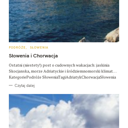
K
PODRÓŻE
SŁOWENIA
A
T
Słowenia i Chorwacja
E
G
O
Ostatni (niestety!) post o cudownych wakacjach: jaskinia
R
Skocjanska, morze Adriatyckie i śródziemnomorski klimat…
I
E
KategoriePodróże SłoweniaTagiAdriatykChorwacjaSłowenia
Czytaj dalej